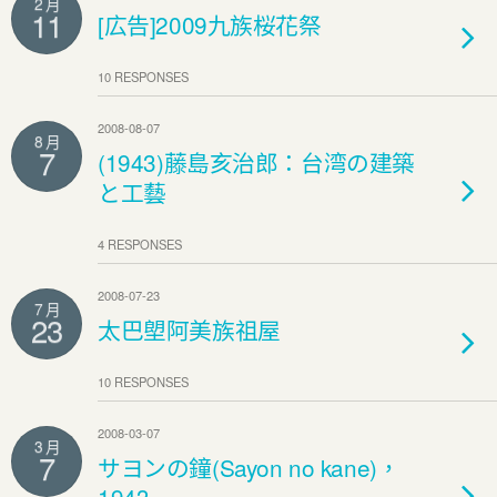
2 月
11
[広告]2009九族桜花祭
10 RESPONSES
2008-08-07
8 月
7
(1943)藤島亥治郎：台湾の建築
と工藝
4 RESPONSES
2008-07-23
7 月
23
太巴塱阿美族祖屋
10 RESPONSES
2008-03-07
3 月
7
サヨンの鐘(Sayon no kane)，