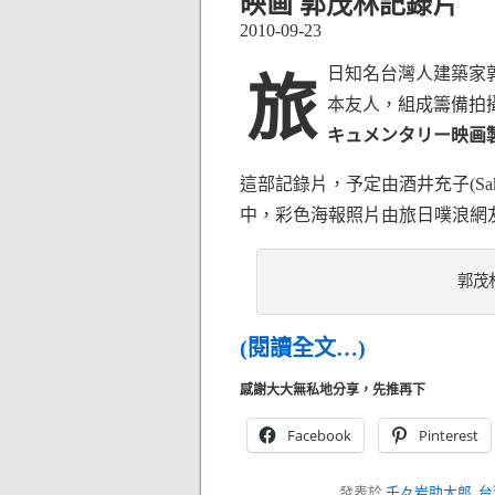
映画 郭茂林記錄片
2010-09-23
日知名台灣人建築家
旅
本友人，組成籌備拍攝記
キュメンタリー映画
這部記錄片，予定由酒井充子(Sakai
中，彩色海報照片由旅日噗浪網
郭茂
(閱讀全文…)
感謝大大無私地分享，先推再下
Facebook
Pinterest
發表於
千々岩助太郎
,
台