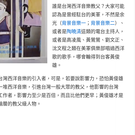
誰是台灣西洋音樂教父？大家可能
認為是曾經駐台的美軍，不然是余
光（
背景音樂一
；
背景音樂二
）、
或者是
陶曉清
這類的電台主持人，
或者是高凌風、黃鶯鶯、劉文正、
沈文程之類在美軍俱樂部唱過西洋
歌的歌手，哪會輪得到台客黃俊
雄。
台灣西洋音樂的引入者，可是，若要說影響力，恐怕黃俊雄
一堆西洋音樂，引進台灣一般大眾的教父，他影響的台灣
工作者，影響力至少是百倍，而且比他們更早；黃俊雄才是
階層的教父級人物。