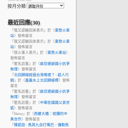
按月分類
最近回應(30)
「
我又認輸回來表示
」於〈
東勢火車
站
〉發佈留言
「
我又認輸回來表示
」於〈
東勢火車
站
〉發佈留言
「
搭火車人表示
」於〈
東勢火車站
〉
發佈留言
「
匿名訪客
」於〈
麻豆總爺國小抗爭
無理
〉發佈留言
「
北回歸線經過台灣哪裡？ - 超人行
銷
」於〈
嘉義水上北回歸線標
〉發佈
留言
「
匿名訪客
」於〈
麻豆總爺國小抗爭
無理
〉發佈留言
「
匿名訪客
」於〈
中華民國國父袁世
凱
〉發佈留言
「
Hatsu
」於〈
西螺大橋：唬爛的中
美合作
〉發佈留言
「
陳凱劭 : 馬英九自打嘴巴 – 彌勒熊