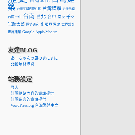
台灣文化
築
台灣媒體
台灣平埔族原住民
台灣地理
台南
台北
台中
千々
台南一中
南投
岩助太郎
出版品評論
匪情研究
世界設計
Google
Apple-Mac
世界建築
921
友達BLOG
あーちゃんの風のまにまに
北投埔林炳炎
站務設定
登入
訂閱網站內容的資訊提供
訂閱留言的資訊提供
WordPress.org 台灣繁體中文