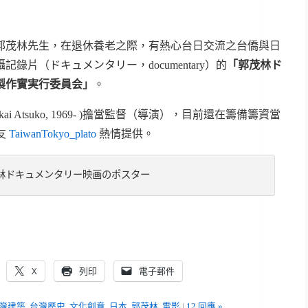
郭茂林先生，在退休養老之際，有熱心台日交流之台僑與日
錄片（ドキュメンタリー，documentary）的
「郭茂林ド
製作實実行委員会」
。
 Atsuko, 1969- )擔當監督（導演），目前還在籌備籌資當
友
TaiwanTokyo_plato
熱情提供。
林ドキュメンタリー映画のポスター
X
列印
電子郵件
灣建築
,
台灣歷史
,
文化創意
,
日本
,
郭茂林
,
電影
|
12 回應 »