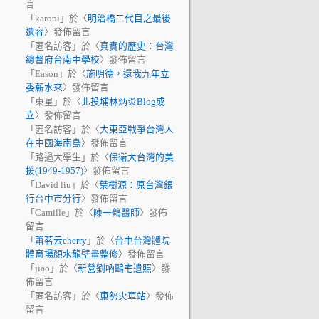
言
「
karopi
」於〈
明治橋二代目之最後
遺容
〉發佈留言
「
匿名訪客
」於〈
真實的歷史：台灣
總督府台南中學校
〉發佈留言
「
Eason
」於〈
施明德，還我九年立
委薪水來
〉發佈留言
「
東星
」於〈
北投埔林炳炎Blog成
立
〉發佈留言
「
匿名訪客
」於〈
大東亞戰爭台灣人
在中國海南島
〉發佈留言
「
路過大學生
」於〈
保衛大台灣的美
援(1949-1957)
〉發佈留言
「
David liu
」於〈
葉樹源：原台灣銀
行台中市分行
〉發佈留言
「
Camille
」於〈
陳一鶴醫師
〉發佈
留言
「
蕭茗云cherry
」於〈
台中台灣體院
體育場顏水龍壁畫整修
〉發佈留言
「
jiao
」於〈
新營劉吶鷗宅遺照
〉發
佈留言
「
匿名訪客
」於〈
東勢火車站
〉發佈
留言