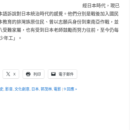
經日本時代，現已
本語訴說對日本統治時代的感覺。他們分別是戰後加入國民
本教育的排灣族原住民、曾以志願兵身份到東南亞作戰，並
八受難家屬，也有受到日本老師鼓勵而努力往前，至今仍每
少年工」。
X
列印
電子郵件
史
,
影音
,
文化創意
,
日本
,
郭茂林
,
電影
|
9 回應 »