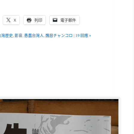
X
列印
電子郵件
台灣歷史
,
影音
,
愚蠢台灣人
,
醜惡チャンコロ
|
19 回應 »