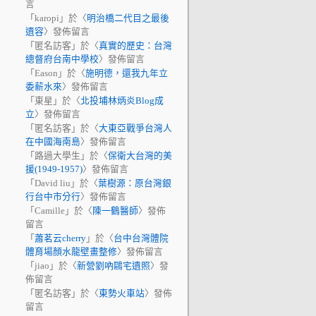
言
「
karopi
」於〈
明治橋二代目之最後
遺容
〉發佈留言
「
匿名訪客
」於〈
真實的歷史：台灣
總督府台南中學校
〉發佈留言
「
Eason
」於〈
施明德，還我九年立
委薪水來
〉發佈留言
「
東星
」於〈
北投埔林炳炎Blog成
立
〉發佈留言
「
匿名訪客
」於〈
大東亞戰爭台灣人
在中國海南島
〉發佈留言
「
路過大學生
」於〈
保衛大台灣的美
援(1949-1957)
〉發佈留言
「
David liu
」於〈
葉樹源：原台灣銀
行台中市分行
〉發佈留言
「
Camille
」於〈
陳一鶴醫師
〉發佈
留言
「
蕭茗云cherry
」於〈
台中台灣體院
體育場顏水龍壁畫整修
〉發佈留言
「
jiao
」於〈
新營劉吶鷗宅遺照
〉發
佈留言
「
匿名訪客
」於〈
東勢火車站
〉發佈
留言