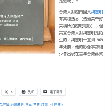
是遠親了。
台灣人對越南國父
胡志明
有某種熟悉（透過美帝好
萊塢所拍越戰電影）；但
其實台灣人對胡志明是陌
生的，胡志明一直到1969
年死前，他的影像事跡絕
少會出現在當年台灣蔣幫
X
列印
電子郵件
品評論
,
台灣歷史
,
日本
,
苗栗
,
越南
|
43 回應 »