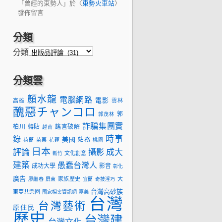
「
曾經的東勢人
」於〈
東勢火車站
〉
發佈留言
分類
分類
分類雲
顏水龍
電腦網路
電影
高雄
雲林
醜惡チャンコロ
郭
郭茂林
詐騙集團實
柏川
轉貼
謠言破解
越南
時事
錄
美國
站務
荷蘭
苗栗
花蓮
桃園
日本
評論
成大
攝影
文化創意
新竹
建築
愚蠢台灣人
成功大學
影音
彰化
廣告
家族歷史
大
廖繼春
屏東
宜蘭
奇技淫巧
台灣高砂族
東亞共榮圈
國家檔案資訊網
嘉義
台灣
台灣藝術
原住民
歷史
台灣建