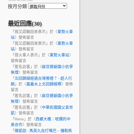
按月分類
最近回應(30)
「
我又認輸回來表示
」於〈
東勢火車
站
〉發佈留言
「
我又認輸回來表示
」於〈
東勢火車
站
〉發佈留言
「
搭火車人表示
」於〈
東勢火車站
〉
發佈留言
「
匿名訪客
」於〈
麻豆總爺國小抗爭
無理
〉發佈留言
「
北回歸線經過台灣哪裡？ - 超人行
銷
」於〈
嘉義水上北回歸線標
〉發佈
留言
「
匿名訪客
」於〈
麻豆總爺國小抗爭
無理
〉發佈留言
「
匿名訪客
」於〈
中華民國國父袁世
凱
〉發佈留言
「
Hatsu
」於〈
西螺大橋：唬爛的中
美合作
〉發佈留言
「
陳凱劭 : 馬英九自打嘴巴 – 彌勒熊