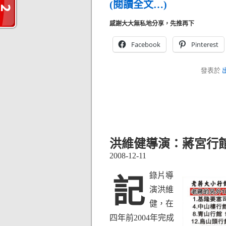
(閱讀全文…)
感謝大大無私地分享，先推再下
Facebook
Pinterest
發表於
洪維健導演：蔣宮行
2008-12-11
錄片導
記
演洪維
健，在
四年前2004年完成