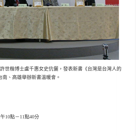
使，許世楷博士盧千惠女史伉儷，發表新書《台灣是台灣人的
台南、高雄舉辦新書溫暖會。
午10點－11點40分