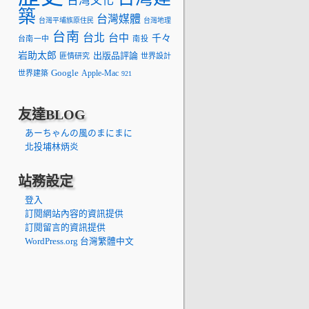
台灣文化
築
台灣媒體
台灣平埔族原住民
台灣地理
台南
台北
台中
千々
台南一中
南投
岩助太郎
出版品評論
匪情研究
世界設計
Google
Apple-Mac
世界建築
921
友達BLOG
あーちゃんの風のまにまに
北投埔林炳炎
站務設定
登入
訂閱網站內容的資訊提供
訂閱留言的資訊提供
WordPress.org 台灣繁體中文