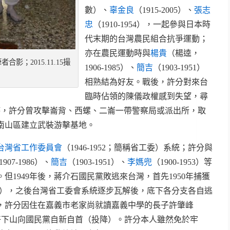
數）、
辜金良
（1915-2005）、
張志
忠
（1910-1954），一起參與日本時
代末期的台灣農民組合抗爭運動；
亦在農民運動時與
楊貴
（楊逵，
合影；2015.11.15撮
1906-1985）、
簡吉
（1903-1951）
相熟結為好友。戰後，許分對來台
臨時佔領的陳儀政權感到失望，尋
事件時，許分曾攻擊崙背、西螺、二崙一帶警察局或派出所，取
南山區建立武裝游擊基地。
台灣省工作委員會
（1946-1952；簡稱省工委）系統；許分與
1907-1986）、
簡吉
（1903-1951）、
李媽兜
（1900-1953）等
但1949年後，蔣介石國民黨敗逃來台灣，首先1950年捕獲
1982），之後台灣省工委會系統逐步瓦解後，底下各分支各自逃
年，許分因住在嘉義市老家尚就讀嘉義中學的長子許肇峰
子只好下山向國民黨自新自首（投降）。許分本人雖然免於牢