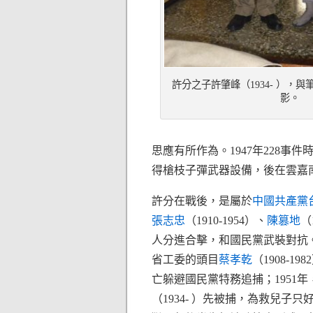
許分之子許肇峰（1934- ），與筆者
影。
思應有所作為。1947年228
得槍枝子彈武器設備，後在雲嘉
許分在戰後，是屬於
中國共產黨
張志忠
（1910-1954）、
陳篡地
（
人分進合擊，和國民黨武裝對抗。
省工委的頭目
蔡孝乾
（1908-
亡躲避國民黨特務追捕；1951
（1934- ）先被捕，為救兒