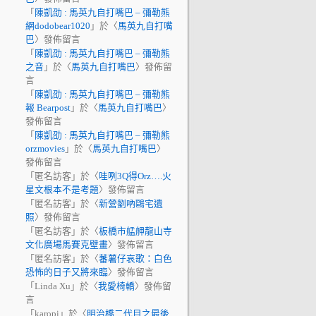
「
陳凱劭 : 馬英九自打嘴巴 – 彌勒熊
網dodobear1020
」於〈
馬英九自打嘴
巴
〉發佈留言
「
陳凱劭 : 馬英九自打嘴巴 – 彌勒熊
之音
」於〈
馬英九自打嘴巴
〉發佈留
言
「
陳凱劭 : 馬英九自打嘴巴 – 彌勒熊
報 Bearpost
」於〈
馬英九自打嘴巴
〉
發佈留言
「
陳凱劭 : 馬英九自打嘴巴 – 彌勒熊
orzmovies
」於〈
馬英九自打嘴巴
〉
發佈留言
「
匿名訪客
」於〈
哇咧3Q得Orz….火
星文根本不是考題
〉發佈留言
「
匿名訪客
」於〈
新營劉吶鷗宅遺
照
〉發佈留言
「
匿名訪客
」於〈
板橋市艋舺龍山寺
文化廣場馬賽克壁畫
〉發佈留言
「
匿名訪客
」於〈
蕃薯仔哀歌：白色
恐怖的日子又將來臨
〉發佈留言
「
Linda Xu
」於〈
我愛椅轎
〉發佈留
言
「
karopi
」於〈
明治橋二代目之最後