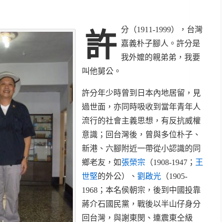
分（1911-1999），台灣
許
嘉義朴子腳人。許分是
我外嬤的親弟弟，我要
叫他舅公。
許分年少時曾到日本內地居留，見
過世面，亦同時吸收到當年青年人
流行的社會主義思想，有反抗威權
意識；回台灣後，曾與多位朴子、
新港、六腳附近一帶從小認識的同
鄉老友，如
張榮宗
（1908-1947；
王
世堅
的外公）、
劉啟光
（1905-
1968；本名侯朝宗，後到中國投靠
蔣介石國民黨，戰後以半山仔身分
回台灣，與謝東閔、連震東仝級