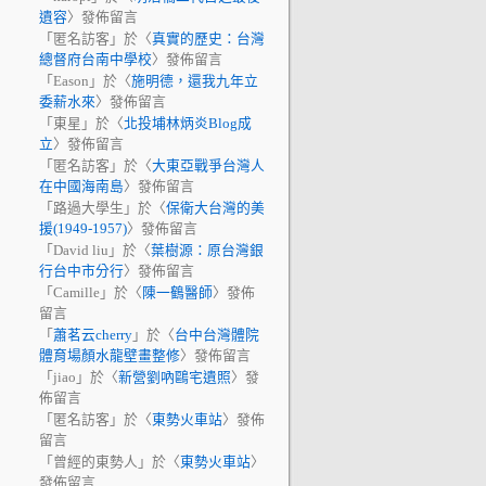
遺容
〉發佈留言
「
匿名訪客
」於〈
真實的歷史：台灣
總督府台南中學校
〉發佈留言
「
Eason
」於〈
施明德，還我九年立
委薪水來
〉發佈留言
「
東星
」於〈
北投埔林炳炎Blog成
立
〉發佈留言
「
匿名訪客
」於〈
大東亞戰爭台灣人
在中國海南島
〉發佈留言
「
路過大學生
」於〈
保衛大台灣的美
援(1949-1957)
〉發佈留言
「
David liu
」於〈
葉樹源：原台灣銀
行台中市分行
〉發佈留言
「
Camille
」於〈
陳一鶴醫師
〉發佈
留言
「
蕭茗云cherry
」於〈
台中台灣體院
體育場顏水龍壁畫整修
〉發佈留言
「
jiao
」於〈
新營劉吶鷗宅遺照
〉發
佈留言
「
匿名訪客
」於〈
東勢火車站
〉發佈
留言
「
曾經的東勢人
」於〈
東勢火車站
〉
發佈留言