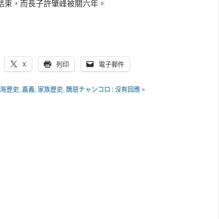
結束，而長子許肇峰被關六年。
X
列印
電子郵件
灣歷史
,
嘉義
,
家族歷史
,
醜惡チャンコロ
|
沒有回應 »