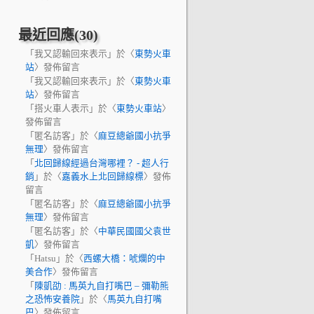
最近回應(30)
「
我又認輸回來表示
」於〈
東勢火車
站
〉發佈留言
「
我又認輸回來表示
」於〈
東勢火車
站
〉發佈留言
「
搭火車人表示
」於〈
東勢火車站
〉
發佈留言
「
匿名訪客
」於〈
麻豆總爺國小抗爭
無理
〉發佈留言
「
北回歸線經過台灣哪裡？ - 超人行
銷
」於〈
嘉義水上北回歸線標
〉發佈
留言
「
匿名訪客
」於〈
麻豆總爺國小抗爭
無理
〉發佈留言
「
匿名訪客
」於〈
中華民國國父袁世
凱
〉發佈留言
「
Hatsu
」於〈
西螺大橋：唬爛的中
美合作
〉發佈留言
「
陳凱劭 : 馬英九自打嘴巴 – 彌勒熊
之恐怖安養院
」於〈
馬英九自打嘴
巴
〉發佈留言