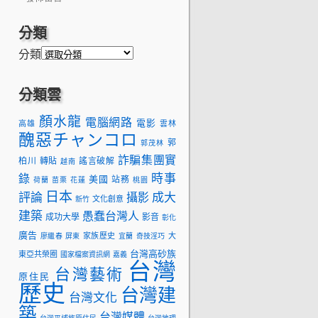
分類
分類
分類雲
顏水龍
電腦網路
電影
高雄
雲林
醜惡チャンコロ
郭
郭茂林
詐騙集團實
柏川
轉貼
謠言破解
越南
時事
錄
美國
站務
荷蘭
苗栗
花蓮
桃園
日本
評論
成大
攝影
文化創意
新竹
建築
愚蠢台灣人
成功大學
影音
彰化
廣告
家族歷史
大
廖繼春
屏東
宜蘭
奇技淫巧
台灣高砂族
東亞共榮圈
國家檔案資訊網
嘉義
台灣
台灣藝術
原住民
歷史
台灣建
台灣文化
築
台灣媒體