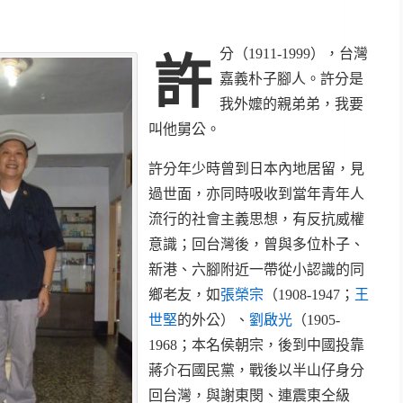
分（1911-1999），台灣
許
嘉義朴子腳人。許分是
我外嬤的親弟弟，我要
叫他舅公。
許分年少時曾到日本內地居留，見
過世面，亦同時吸收到當年青年人
流行的社會主義思想，有反抗威權
意識；回台灣後，曾與多位朴子、
新港、六腳附近一帶從小認識的同
鄉老友，如
張榮宗
（1908-1947；
王
世堅
的外公）、
劉啟光
（1905-
1968；本名侯朝宗，後到中國投靠
蔣介石國民黨，戰後以半山仔身分
回台灣，與謝東閔、連震東仝級