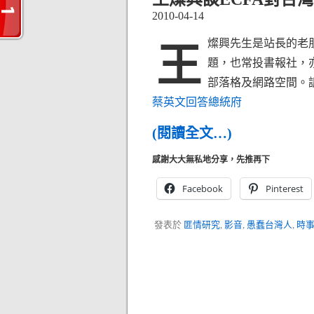
2010-04-14
燦興先生是站長的老
王
題，也常投書報社，
部落格及網路空間。請先
蔡英文回答總統府
(閱讀全文…)
感謝大大無私地分享，先推再下
Facebook
Pinterest
發表於
匪情研究
,
影音
,
愚蠢台灣人
,
時