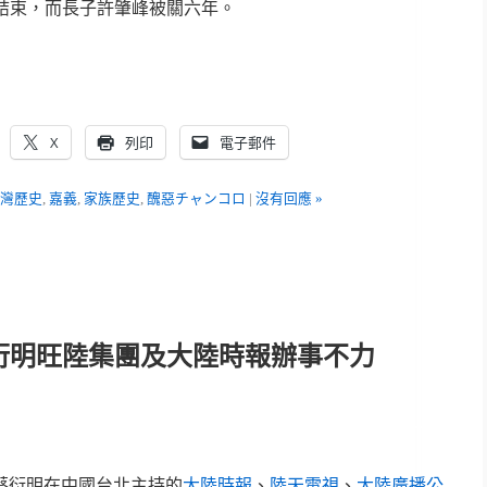
結束，而長子許肇峰被關六年。
X
列印
電子郵件
灣歷史
,
嘉義
,
家族歷史
,
醜惡チャンコロ
|
沒有回應 »
衍明旺陸集團及大陸時報辦事不力
蔡衍明在中國台北主持的
大陸時報
、
陸天電視
、
大陸廣播公