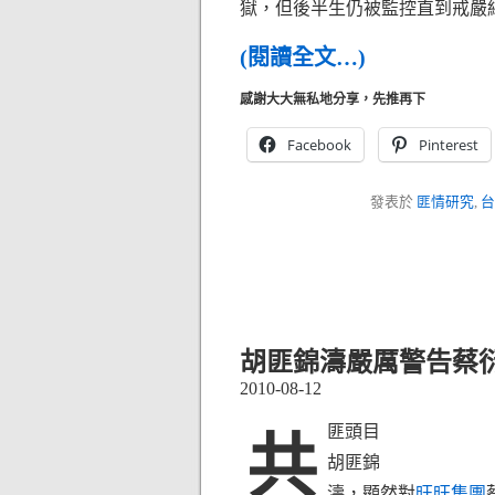
獄，但後半生仍被監控直到戒嚴
(閱讀全文…)
感謝大大無私地分享，先推再下
Facebook
Pinterest
發表於
匪情研究
,
台
胡匪錦濤嚴厲警告蔡
2010-08-12
匪頭目
共
胡匪錦
濤，顯然對
旺旺集團