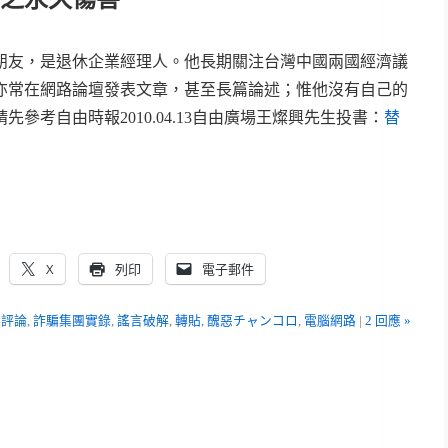
朋友，是退休企業經理人。他長期關注台灣中國兩國經濟議
亦常在網路論壇發表文章，甚至長篇論述；惟他沒有自己的
參考自由時報2010.04.13自由廣場王燦興先生投書：
替
X
列印
電子郵件
事評論
,
詐騙集團實錄
,
謠言破解
,
轉貼
,
醜惡チャンコロ
,
電腦網路
|
2 回應 »