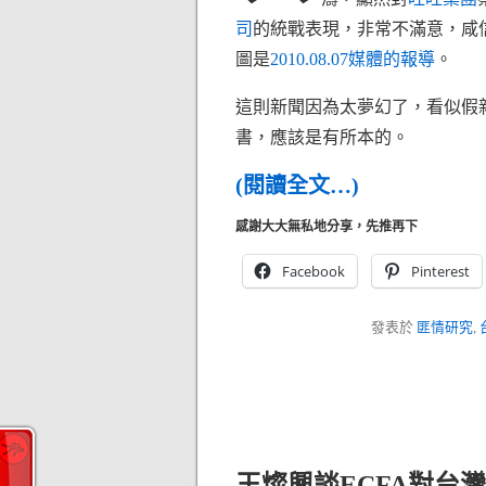
司
的統戰表現，非常不滿意，咸
圖是
2010.08.07媒體的報導
。
這則新聞因為太夢幻了，看似假
書，應該是有所本的。
(閱讀全文…)
感謝大大無私地分享，先推再下
Facebook
Pinterest
發表於
匪情研究
,
王燦興談ECFA對台