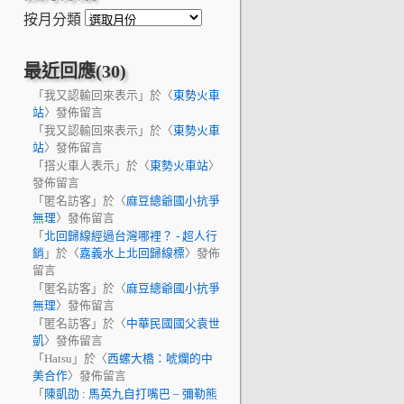
按月分類
最近回應(30)
「
我又認輸回來表示
」於〈
東勢火車
站
〉發佈留言
「
我又認輸回來表示
」於〈
東勢火車
站
〉發佈留言
「
搭火車人表示
」於〈
東勢火車站
〉
發佈留言
「
匿名訪客
」於〈
麻豆總爺國小抗爭
無理
〉發佈留言
「
北回歸線經過台灣哪裡？ - 超人行
銷
」於〈
嘉義水上北回歸線標
〉發佈
留言
「
匿名訪客
」於〈
麻豆總爺國小抗爭
無理
〉發佈留言
「
匿名訪客
」於〈
中華民國國父袁世
凱
〉發佈留言
「
Hatsu
」於〈
西螺大橋：唬爛的中
美合作
〉發佈留言
「
陳凱劭 : 馬英九自打嘴巴 – 彌勒熊