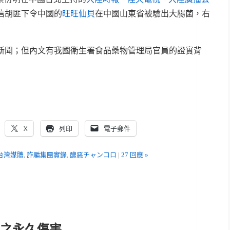
信胡匪下令中國的
旺旺仙貝
在中國山東省被驗出大腸菌，右
新聞；但內文有我國衛生署食品藥物管理局官員的證實背
X
列印
電子郵件
台灣媒體
,
詐騙集團實錄
,
醜惡チャンコロ
|
27 回應 »
灣之永久傷害