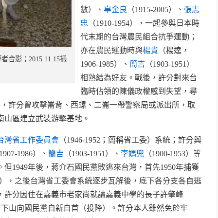
數）、
辜金良
（1915-2005）、
張志
忠
（1910-1954），一起參與日本時
代末期的台灣農民組合抗爭運動；
亦在農民運動時與
楊貴
（楊逵，
合影；2015.11.15撮
1906-1985）、
簡吉
（1903-1951）
相熟結為好友。戰後，許分對來台
臨時佔領的陳儀政權感到失望，尋
事件時，許分曾攻擊崙背、西螺、二崙一帶警察局或派出所，取
南山區建立武裝游擊基地。
台灣省工作委員會
（1946-1952；簡稱省工委）系統；許分與
1907-1986）、
簡吉
（1903-1951）、
李媽兜
（1900-1953）等
但1949年後，蔣介石國民黨敗逃來台灣，首先1950年捕獲
1982），之後台灣省工委會系統逐步瓦解後，底下各分支各自逃
年，許分因住在嘉義市老家尚就讀嘉義中學的長子許肇峰
子只好下山向國民黨自新自首（投降）。許分本人雖然免於牢