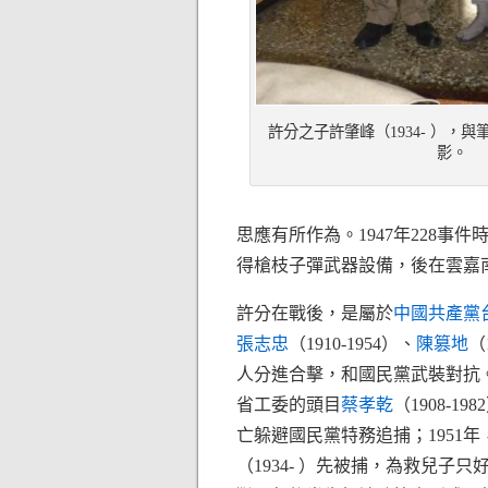
許分之子許肇峰（1934- ），與筆者
影。
思應有所作為。1947年228
得槍枝子彈武器設備，後在雲嘉
許分在戰後，是屬於
中國共產黨
張志忠
（1910-1954）、
陳篡地
（
人分進合擊，和國民黨武裝對抗。
省工委的頭目
蔡孝乾
（1908-
亡躲避國民黨特務追捕；1951
（1934- ）先被捕，為救兒