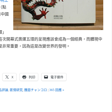
清明上
（點
盡中國
環」
這次開幕式奧運五環的呈現應該會成為一個經典，而體現中
是非常重要，因為這是改變世界的發明。
X
列印
電子郵件
品評論
,
匪情研究
,
醜惡チャンコロ
|
365 回應 »