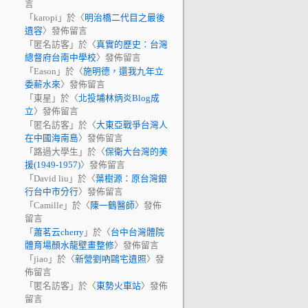
言
「
karopi
」於〈
明治橋二代目之最後
遺容
〉發佈留言
「
匿名訪客
」於〈
真實的歷史：台灣
總督府台南中學校
〉發佈留言
「
Eason
」於〈
施明德，還我九年立
委薪水來
〉發佈留言
「
東星
」於〈
北投埔林炳炎Blog成
立
〉發佈留言
「
匿名訪客
」於〈
大東亞戰爭台灣人
在中國海南島
〉發佈留言
「
路過大學生
」於〈
保衛大台灣的美
援(1949-1957)
〉發佈留言
「
David liu
」於〈
葉樹源：原台灣銀
行台中市分行
〉發佈留言
「
Camille
」於〈
陳一鶴醫師
〉發佈
留言
「
蕭茗云cherry
」於〈
台中台灣體院
體育場顏水龍壁畫整修
〉發佈留言
「
jiao
」於〈
新營劉吶鷗宅遺照
〉發
佈留言
「
匿名訪客
」於〈
東勢火車站
〉發佈
留言