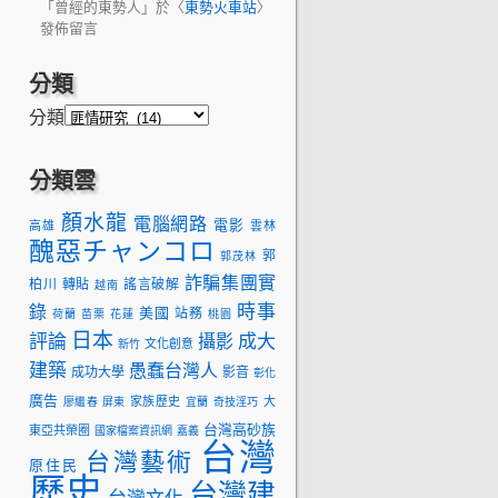
「
曾經的東勢人
」於〈
東勢火車站
〉
發佈留言
分類
分類
分類雲
顏水龍
電腦網路
電影
高雄
雲林
醜惡チャンコロ
郭
郭茂林
詐騙集團實
柏川
轉貼
謠言破解
越南
時事
錄
美國
站務
荷蘭
苗栗
花蓮
桃園
日本
評論
成大
攝影
文化創意
新竹
建築
愚蠢台灣人
成功大學
影音
彰化
廣告
家族歷史
大
廖繼春
屏東
宜蘭
奇技淫巧
台灣高砂族
東亞共榮圈
國家檔案資訊網
嘉義
台灣
台灣藝術
原住民
歷史
台灣建