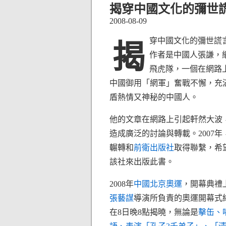
揭穿中國文化的彌世
2008-08-09
穿中國文化的彌世謊
揭
作者是中國人張謙，
飛虎隊，一個在網路
中國御用「網軍」奮戰不懈，充
盾熱情又神秘的中國人。
他的文章在網路上引起軒然大波
造成廣泛的討論與轉載。2007年
輾轉和
前衛出版社
取得聯繫，希
該社來出版此書。
2008年
中國北京奧運
，開幕典禮
張藝謀
導演所負責的奧運開幕式
在8日晚8點揭曉，無論是
擊缶、