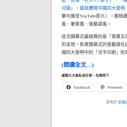
語、表演「孔子3千弟子」、「
河圖」，還是體現中國四大發明
擊可連至YouTube影片），都極
風、奢華風、張藝謀風。
這次開幕式最經典的是「奧運五
的呈現。負責開幕式的張藝謀在
國四大發明中的「活字印刷」則
(閱讀全文…)
感謝大大無私地分享，先推再下
Facebook
Pinterest
發表於
出版