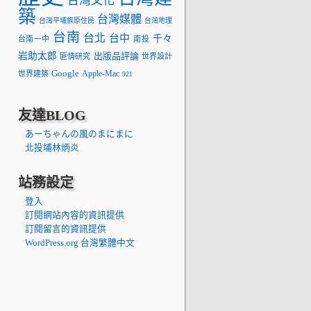
台灣文化
築
台灣媒體
台灣平埔族原住民
台灣地理
台南
台北
台中
千々
台南一中
南投
岩助太郎
出版品評論
匪情研究
世界設計
Google
Apple-Mac
世界建築
921
友達BLOG
あーちゃんの風のまにまに
北投埔林炳炎
站務設定
登入
訂閱網站內容的資訊提供
訂閱留言的資訊提供
WordPress.org 台灣繁體中文