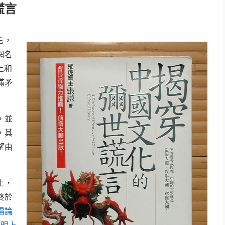
謊言
言，
網名
上和
滿矛
，並
，其
望由
上，
終於
唱論