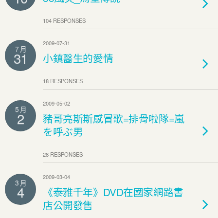
104 RESPONSES
2009-07-31
7 月
31
小鎮醫生的愛情
18 RESPONSES
2009-05-02
5 月
2
豬哥亮斯斯感冒歌=排骨啦隊=嵐
を呼ぶ男
28 RESPONSES
2009-03-04
3 月
4
《泰雅千年》DVD在國家網路書
店公開發售