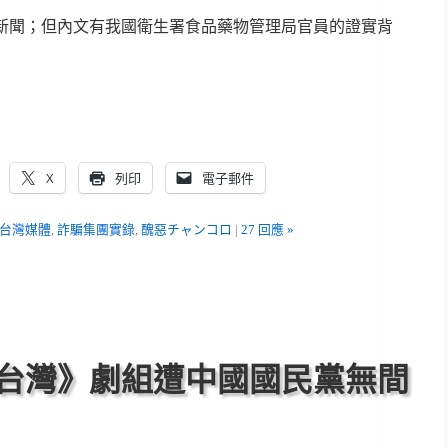
新聞；但內文有我國衛生署食品藥物管理局官員的證實背
X
列印
電子郵件
台灣媒體
,
詐騙集團實錄
,
醜惡チャンコロ
|
27 回應 »
台灣》劇組遭中國國民黨無間