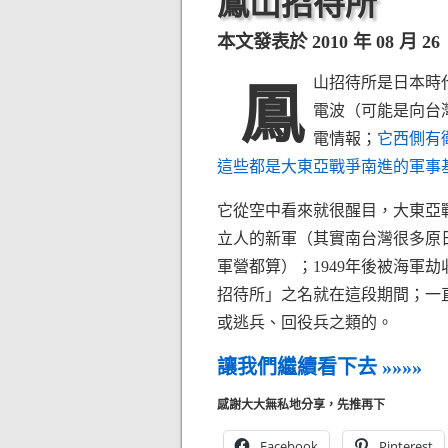
鳳山招待所
本文發表於 2010 年 08 月 26 日
山招待所是日本時
鳳
電波（可能是向台
電情報；
它西側有
這些都是大東亞戰爭南進的軍事
它從空中看來就很醒目，大東亞
立人的新軍（其實南台灣很多原
軍營都算）；1949年後被海軍
招待所」之名就在這段期間；一直
或逃兵、回役兵之類的。
讓我們繼續看下去 »»»»
感謝大大無私地分享，先推再下
Facebook
Pinterest