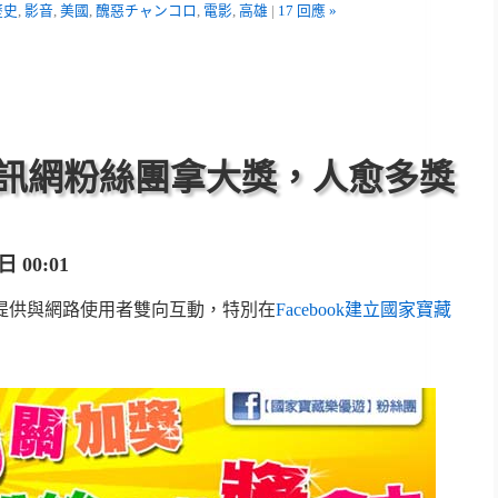
歷史
,
影音
,
美國
,
醜惡チャンコロ
,
電影
,
高雄
|
17 回應 »
訊網粉絲團拿大獎，人愈多獎
 00:01
提供與網路使用者雙向互動，特別在
Facebook建立國家寶藏