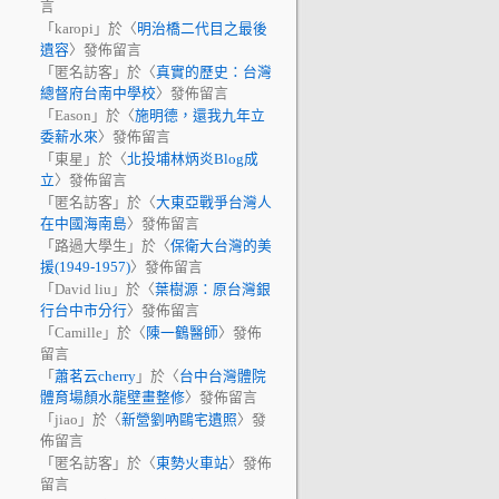
言
「
karopi
」於〈
明治橋二代目之最後
遺容
〉發佈留言
「
匿名訪客
」於〈
真實的歷史：台灣
總督府台南中學校
〉發佈留言
「
Eason
」於〈
施明德，還我九年立
委薪水來
〉發佈留言
「
東星
」於〈
北投埔林炳炎Blog成
立
〉發佈留言
「
匿名訪客
」於〈
大東亞戰爭台灣人
在中國海南島
〉發佈留言
「
路過大學生
」於〈
保衛大台灣的美
援(1949-1957)
〉發佈留言
「
David liu
」於〈
葉樹源：原台灣銀
行台中市分行
〉發佈留言
「
Camille
」於〈
陳一鶴醫師
〉發佈
留言
「
蕭茗云cherry
」於〈
台中台灣體院
體育場顏水龍壁畫整修
〉發佈留言
「
jiao
」於〈
新營劉吶鷗宅遺照
〉發
佈留言
「
匿名訪客
」於〈
東勢火車站
〉發佈
留言