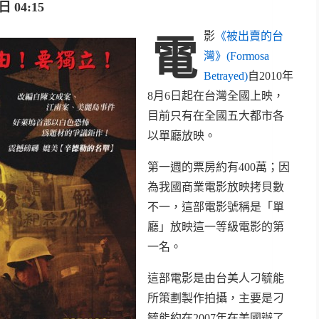
 04:15
影
《被出賣的台
電
灣》(Formosa
Betrayed)
自2010年
8月6日起在台灣全國上映，
目前只有在全國五大都市各
以單廳放映。
第一週的票房約有400萬；因
為我國商業電影放映拷貝數
不一，這部電影號稱是「單
廳」放映這一等級電影的第
一名。
這部電影是由台美人刁毓能
所策劃製作拍攝，主要是刁
毓能約在2007年在美國辦了