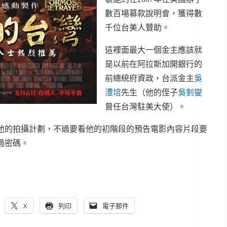
數百場募款說明會，獲得數
千位台美人贊助。
這裡面最大一個金主應該就
是以前在阿拉斯加開銀行的
前總統府資政，台派金主
吳
澧培
先生（他的侄子
吳釗燮
曾任台灣駐美大使）。
他的拍攝計劃，不過要看他的初階段的預告電影內容片段要
過密碼。
X
列印
電子郵件