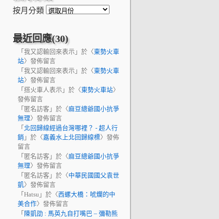
按月分類
最近回應(30)
「
我又認輸回來表示
」於〈
東勢火車
站
〉發佈留言
「
我又認輸回來表示
」於〈
東勢火車
站
〉發佈留言
「
搭火車人表示
」於〈
東勢火車站
〉
發佈留言
「
匿名訪客
」於〈
麻豆總爺國小抗爭
無理
〉發佈留言
「
北回歸線經過台灣哪裡？ - 超人行
銷
」於〈
嘉義水上北回歸線標
〉發佈
留言
「
匿名訪客
」於〈
麻豆總爺國小抗爭
無理
〉發佈留言
「
匿名訪客
」於〈
中華民國國父袁世
凱
〉發佈留言
「
Hatsu
」於〈
西螺大橋：唬爛的中
美合作
〉發佈留言
「
陳凱劭 : 馬英九自打嘴巴 – 彌勒熊