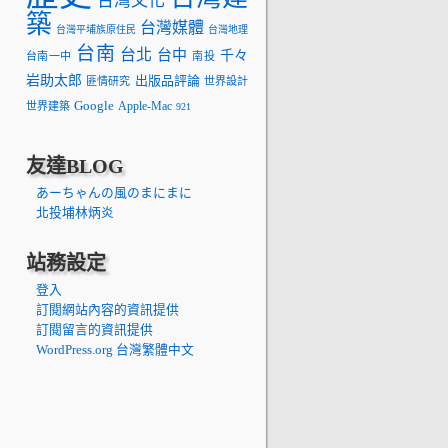
台灣文化
築
台灣媒體
台灣平埔族原住民
台灣地理
台南
台北
台中
千々
台南一中
南投
岩助太郎
出版品評論
匪情研究
世界設計
Google
Apple-Mac
世界建築
921
友達BLOG
あーちゃんの風のまにまに
北投埔林炳炎
站務設定
登入
訂閱網站內容的資訊提供
訂閱留言的資訊提供
WordPress.org 台灣繁體中文