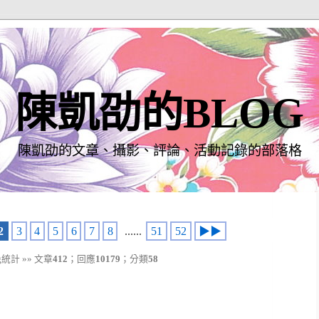
陳凱劭的BLOG
陳凱劭的文章、攝影、評論、活動記錄的部落格
2
3
4
5
6
7
8
......
51
52
▶▶
g統計 »» 文章
412
；回應
10179
；分類
58