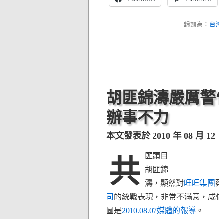
歸類為：
台
胡匪錦濤嚴厲警
辦事不力
本文發表於 2010 年 08 月 12 日
匪頭目
共
胡匪錦
濤，顯然對
旺旺集團
司
的統戰表現，非常不滿意，咸
圖是
2010.08.07媒體的報導
。