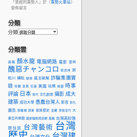
「
曾經的東勢人
」於〈
東勢火車站
〉
發佈留言
分類
分類
分類雲
顏水龍
電腦網路
電影
高雄
雲林
醜惡チャンコロ
郭
郭茂林
詐騙集團實
柏川
轉貼
謠言破解
越南
時事
錄
美國
站務
荷蘭
苗栗
花蓮
桃園
日本
評論
成大
攝影
文化創意
新竹
建築
愚蠢台灣人
成功大學
影音
彰化
廣告
家族歷史
大
廖繼春
屏東
宜蘭
奇技淫巧
台灣高砂族
東亞共榮圈
國家檔案資訊網
嘉義
台灣
台灣藝術
原住民
歷史
台灣建