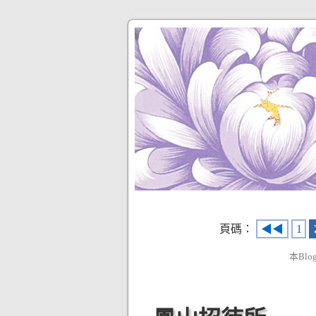
頁碼：
◀◀
1
本Blo