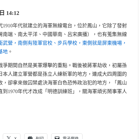
 14:12
代1910年代就建立的海軍無線電台，位於鳳山，它除了發射
灣南端、南太平洋、中國華南、呂宋廣播），也有蒐集無線
衛武營，南側有陸軍官校、步兵學校，東側就是屏東機場，
基地
。
戰爭期間自然是美軍爆擊的重點。戰後被蔣軍劫收，初屬孫
日本人建立軍營都是孫立人練新軍的地方，連成大四周圍的
劫收，卻拿來做囚禁處決海軍白色恐怖政治犯的地方，「鳳山
到1970年代才改成「明德訓練班」，關海軍頑劣鬧事軍人
X
列印
電子郵件