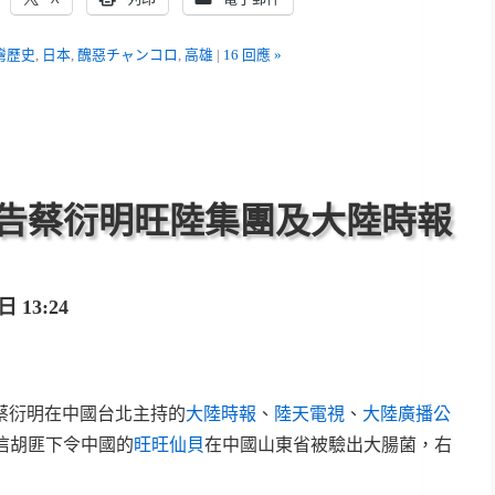
灣歷史
,
日本
,
醜惡チャンコロ
,
高雄
|
16 回應 »
告蔡衍明旺陸集團及大陸時報
 13:24
蔡衍明在中國台北主持的
大陸時報
、
陸天電視
、
大陸廣播公
信胡匪下令中國的
旺旺仙貝
在中國山東省被驗出大腸菌，右