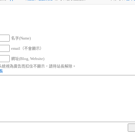
名字(Name)
email（不會顯示）
網址(Blog, Website)
被系統視為廣告而扣住不顯示，請待站長解除。
站長