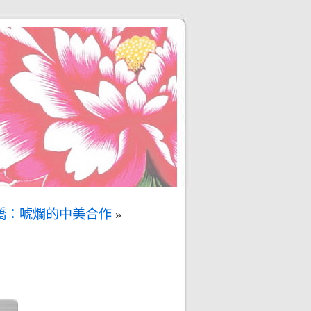
橋：唬爛的中美合作
»