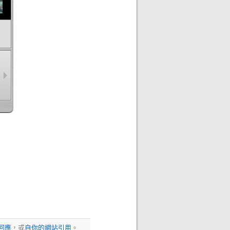
回應
，或
自你的網站引用
。