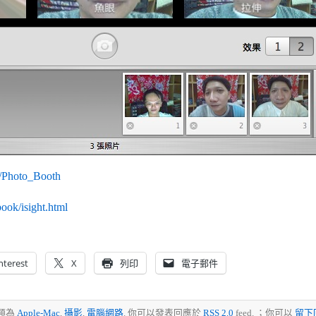
ki/Photo_Booth
ook/isight.html
nterest
X
列印
電子郵件
歸類為
Apple-Mac
,
攝影
,
電腦網路
. 你可以發表回應於
RSS 2.0
feed. ；你可以
留下