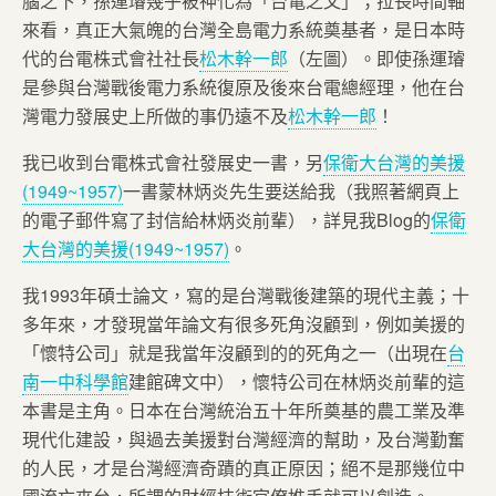
腦之下，孫運璿幾乎被神化為「台電之父」；拉長時間軸
來看，真正大氣魄的台灣全島電力系統奠基者，是日本時
代的台電株式會社社長
松木幹一郎
（左圖）。即使孫運璿
是參與台灣戰後電力系統復原及後來台電總經理，他在台
灣電力發展史上所做的事仍遠不及
松木幹一郎
！
我已收到台電株式會社發展史一書，另
保衛大台灣的美援
(1949~1957)
一書蒙林炳炎先生要送給我（我照著網頁上
的電子郵件寫了封信給林炳炎前輩），詳見我Blog的
保衛
大台灣的美援(1949~1957)
。
我1993年碩士論文，寫的是台灣戰後建築的現代主義；十
多年來，才發現當年論文有很多死角沒顧到，例如美援的
「懷特公司」就是我當年沒顧到的的死角之一（出現在
台
南一中科學館
建館碑文中），懷特公司在林炳炎前輩的這
本書是主角。日本在台灣統治五十年所奠基的農工業及準
現代化建設，與過去美援對台灣經濟的幫助，及台灣勤奮
的人民，才是台灣經濟奇蹟的真正原因；絕不是那幾位中