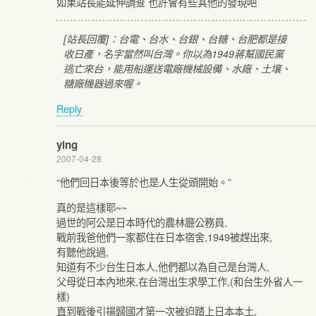
如果站長能延伸調查 也許會有些其他的發現吧
[站長回覆]：台電、台水、台銀、台糖、台肥都是接
收日產，名字當然叫台灣。你以為1949蔣幫國民黨
逃亡來台，能用船運送電廠機械設備、水廠、土壤、
糖廠機器過來喔。
Reply
ying
2007-04-28
“他們回日本後等於也是人生從頭開始。”
真的是這樣耶~~
過世的阿公是日本時代的農林廳公務員,
戰前我爸他們一家都住在日本宿舍,1949被趕出來,
有聽他說過,
知道有不少台生日本人,他們都以為自己是台灣人,
父母從日本內地來,在台灣出生求學工作,(和台生外省人一
樣)
直到戰後引揚歸國才第一次被迫踏上日本本土,