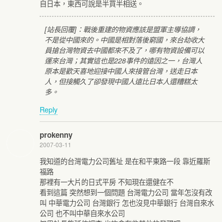
自日本，東西可說是半買半相送。
[站長回覆]：戰後重建的物資應該是盟軍主導協調，
不是從中國來的。中國是相對落後窮國，來台劫收大
員搶台灣物資去中國都來不及了，哪有物資設備可以
運來台灣；其實這也是228事件的遠因之一，台灣人
原本是歡天喜地迎接中國人來接管台灣，送走日本
人，但接觸久了卻發現中國人遠比日本人還糟糕太
多。
Reply
prokenny
2007-03-11
我知道的台灣電力公司舊址 是在和平東路一段 靠近羅斯
福路
那裡有一大片的日式平房 不知現在還健在不
看到這篇 突然想到一個問題 台灣電力公司 當年怎沒有改
叫 中華電力公司 台灣銀行 怎也沒見中華銀行 台灣自來水
公司 也不叫中華自來水公司