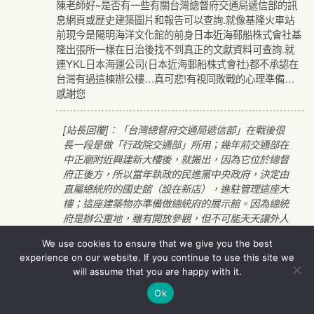
陳老師好~是否有一些有關台灣總督府交通局遞信部的訊
息網頁或歷史建築圖片和報告可以查詢.就像基隆火車站
前現今是陽明海洋文化館的前身日本近海郵船株式會社基
隆出張所一樣在日治後找不到真正的文獻資料可查詢.就
連YKL日本海運公司(日本近海郵船株式會社)都不承認在
台灣有過這棟辦公樓…真可悲!有視同敗戰的心理準備…
感謝您
[站長回覆]：「台灣總督府交通局遞信部」在戰後很
長一段是做「行政院交通部」所用；幾年前交通部在
中正廟附近興建新大樓後，就搬出，因為它位於總督
府正後方，所以當年執政的民進黨中央政府，決定由
直屬總統府的國史館（設在新店），進駐管理這座大
樓；這座建築物亦準備做總統府的展示館。因為總統
府是辦公重地，雖有開放參觀，但不可能天天讓外人
參觀。這座建築物距離總統府很近，又可擔任總統文
We use cookies to ensure that we give you the best
物常設展示的任務。
experience on our website. If you continue to use this site we
我不清楚這座建築物指定為古蹟後有沒有專家學者進
will assume that you are happy with it.
行研究或有書面的報告；不過國史館一年多前舉辦過
Ok
國史館「臺北市定古蹟臺灣總督府交通局遞信部」文