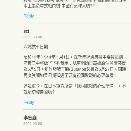
本土製造零式戰鬥機 中國有這種人嗎??
Reply
scl
2009-03-30
六燃試車日期
昭和19年(1944年)1月1日，在新年祝賀典禮中委員長別
府良三中將做了下列裁示：試車開始日高雄原油蒸餾裝置
為5月5日，新竹發酵丁醇(Butanol)裝置為5月27日。同時
再度強調如果日期延遲了要有視同敗戰的心理準備。
這是軍令，在日本軍方所謂「視同敗戰的心理準備」，不
就是切腹自殺嗎?!
Reply
李宏庭
2009-05-08