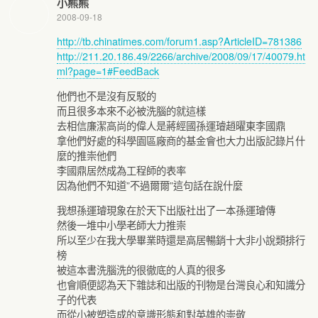
小熊熊
2008-09-18
http://tb.chinatimes.com/forum1.asp?ArticleID=781386
http://211.20.186.49/2266/archive/2008/09/17/40079.ht
ml?page=1#FeedBack
他們也不是沒有反駁的
而且很多本來不必被洗腦的就這樣
去相信廉潔高尚的偉人是蔣經國孫運璿趙曜東李國鼎
拿他們好處的科學園區廠商的基金會也大力出版記錄片什
麼的推崇他們
李國鼎居然成為工程師的表率
因為他們不知道”不過爾爾”這句話在說什麼
我想孫運璿現象在於天下出版社出了一本孫運璿傳
然後一堆中小學老師大力推崇
所以至少在我大學畢業時還是高居暢銷十大非小說類排行
榜
被這本書洗腦洗的很徹底的人真的很多
也會順便認為天下雜誌和出版的刊物是台灣良心和知識分
子的代表
而從小被塑造成的意識形態和對英雄的崇敬