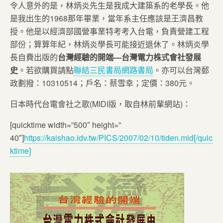
令人意外的是，林炳炎先生是我成大建築系的老學長。他
是我出生的1968那年畢業，當年系主任應該是王濟昌教
授。他是以經濟部國營事業特考考入台電，負責營建工程
部份；算算年紀，林炳炎學長可能接近退休了。林炳炎學
長自費出版的
台灣經驗的開端—台灣電力株式會社發展
史
。若欲購買請點
聯結三民書局網路書局
。亦可以台灣郵
政劃撥：10310514；戶名：蔡雪幸；定價：380元。
日本時代台電會社之歌(MIDI版，取自林前輩網站)：
[quicktime width=”500″ height=”
40″]
https://kaishao.idv.tw/PICS/2007/02/10/tiden.mid[/quic
ktime]