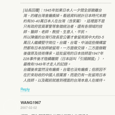
[站長回覆]：1945年如果日本人一夕間全部撤離台
灣，的確台灣會癱瘓掉。看過資料統計日本時代末期
約有30-40萬日本人在台灣（含家屬），這裡面不是
只有政府官員軍警等象徵統治者，還有各領域的技
師、醫師、老師、教授、生意人、平民。
所以陳儀的台灣行政長官公署才會留用其中大約3-5
萬日人繼續堅守崗位。台鐵、台電、中油這些機構當
然都有日本技師被留用，一方面做交接，二方面做戰
後復原及技術傳承。這批留用的日本技師是1947年
228事件後才陸續離開（日本話叫「引揚歸國」），
最晚有1949年才走人的記錄。
台鐵後來當然沒有癱瘓，台電也沒有癱瘓；但原因不
在於來劫收的中國人很厲害，而是仍有一批留用日本
人技師，以及戰前就進到裡面的台灣本島人在維持。
Reply
WANG1967
2007-02-02