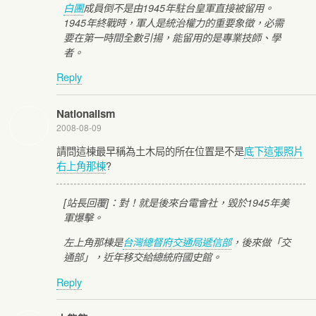
白團
成員倒不是由1945年駐台皇軍直接被留用。
1945年終戰時，軍人是統治權力的重要象徵，必需
要在第一時間全數引揚，能留用的是專業技師、學
者。
Reply
Nationalism
2008-08-09
請問這棟最早稱為土木局的所在位置是不是
底下這張照片
右上角那棟
?
[站長回覆]：對！就是後來台電會社，毀於1945年美
軍爆擊。
左上角那棟是
台灣總督府交通局遞信部
，後來做「交
通部」，近年移交給總統府國史館。
Reply