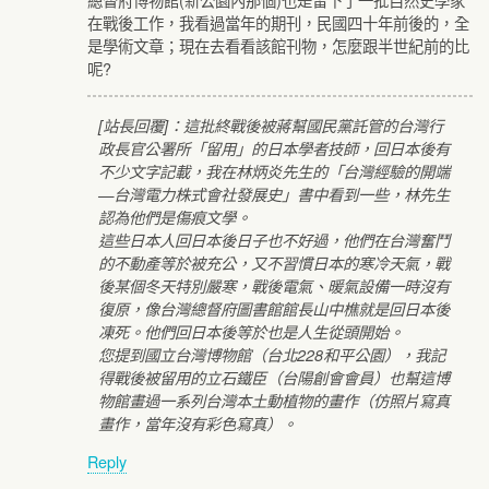
在戰後工作，我看過當年的期刊，民國四十年前後的，全
是學術文章；現在去看看該館刊物，怎麼跟半世紀前的比
呢?
[站長回覆]：這批終戰後被蔣幫國民黨託管的台灣行
政長官公署所「留用」的日本學者技師，回日本後有
不少文字記載，我在林炳炎先生的「台灣經驗的開端
—台灣電力株式會社發展史」書中看到一些，林先生
認為他們是傷痕文學。
這些日本人回日本後日子也不好過，他們在台灣奮鬥
的不動產等於被充公，又不習慣日本的寒冷天氣，戰
後某個冬天特別嚴寒，戰後電氣、暖氣設備一時沒有
復原，像台灣總督府圖書館館長山中樵就是回日本後
凍死。他們回日本後等於也是人生從頭開始。
您提到國立台灣博物館（台北228和平公園），我記
得戰後被留用的立石鐵臣（台陽創會會員）也幫這博
物館畫過一系列台灣本土動植物的畫作（仿照片寫真
畫作，當年沒有彩色寫真）。
Reply