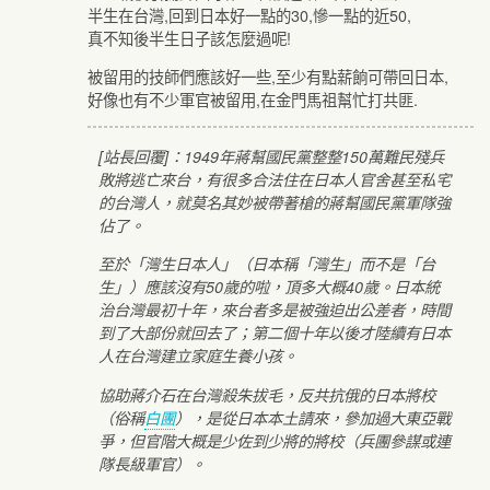
半生在台灣,回到日本好一點的30,慘一點的近50,
真不知後半生日子該怎麼過呢!
被留用的技師們應該好一些,至少有點薪餉可帶回日本,
好像也有不少軍官被留用,在金門馬祖幫忙打共匪.
[站長回覆]：1949年蔣幫國民黨整整150萬難民殘兵
敗將逃亡來台，有很多合法住在日本人官舍甚至私宅
的台灣人，就莫名其妙被帶著槍的蔣幫國民黨軍隊強
佔了。
至於「灣生日本人」（日本稱「灣生」而不是「台
生」）應該沒有50歲的啦，頂多大概40歲。日本統
治台灣最初十年，來台者多是被強迫出公差者，時間
到了大部份就回去了；第二個十年以後才陸續有日本
人在台灣建立家庭生養小孩。
協助蔣介石在台灣殺朱拔毛，反共抗俄的日本將校
（俗稱
白團
），是從日本本土請來，參加過大東亞戰
爭，但官階大概是少佐到少將的將校（兵團參謀或連
隊長級軍官）。