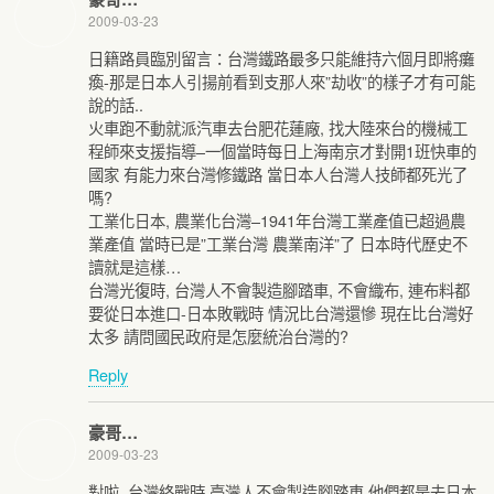
2009-03-23
日籍路員臨別留言：台灣鐵路最多只能維持六個月即將癱
瘓-那是日本人引揚前看到支那人來”劫收”的樣子才有可能
說的話..
火車跑不動就派汽車去台肥花蓮廠, 找大陸來台的機械工
程師來支援指導–一個當時每日上海南京才對開1班快車的
國家 有能力來台灣修鐵路 當日本人台灣人技師都死光了
嗎?
工業化日本, 農業化台灣–1941年台灣工業產值已超過農
業產值 當時已是”工業台灣 農業南洋”了 日本時代歷史不
讀就是這樣…
台灣光復時, 台灣人不會製造腳踏車, 不會織布, 連布料都
要從日本進口-日本敗戰時 情況比台灣還慘 現在比台灣好
太多 請問國民政府是怎麼統治台灣的?
Reply
豪哥…
2009-03-23
對啦..台灣終戰時 臺灣人不會製造腳踏車 他們都是去日本