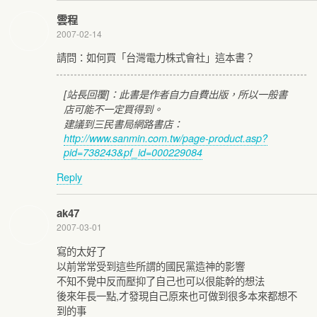
雲程
2007-02-14
請問：如何買「台灣電力株式會社」這本書？
[站長回覆]：此書是作者自力自費出版，所以一般書
店可能不一定買得到。
建議到三民書局網路書店：
http://www.sanmin.com.tw/page-product.asp?
pid=738243&pf_id=000229084
Reply
ak47
2007-03-01
寫的太好了
以前常常受到這些所謂的國民黨造神的影響
不知不覺中反而壓抑了自己也可以很能幹的想法
後來年長一點,才發現自己原來也可做到很多本來都想不
到的事