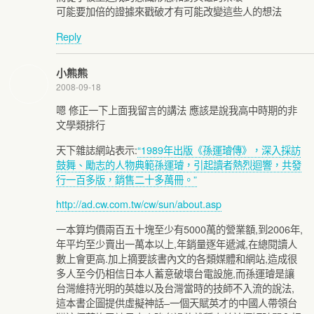
可能要加倍的證據來戳破才有可能改變這些人的想法
Reply
小熊熊
2008-09-18
嗯 修正一下上面我留言的講法 應該是說我高中時期的非
文學類排行
天下雜誌網站表示:
“1989年出版《孫運璿傳》，深入採訪
鼓舞、勵志的人物典範孫運璿，引起讀者熱烈迴響，共發
行一百多版，銷售二十多萬冊。”
http://ad.cw.com.tw/cw/sun/about.asp
一本算均價兩百五十塊至少有5000萬的營業額,到2006年,
年平均至少賣出一萬本以上,年銷量逐年遞減,在總閱讀人
數上會更高.加上摘要該書內文的各類媒體和網站,造成很
多人至今仍相信日本人蓄意破壞台電設施,而孫運璿是讓
台灣維持光明的英雄以及台灣當時的技師不入流的說法,
這本書企圖提供虛擬神話–一個天賦英才的中國人帶領台