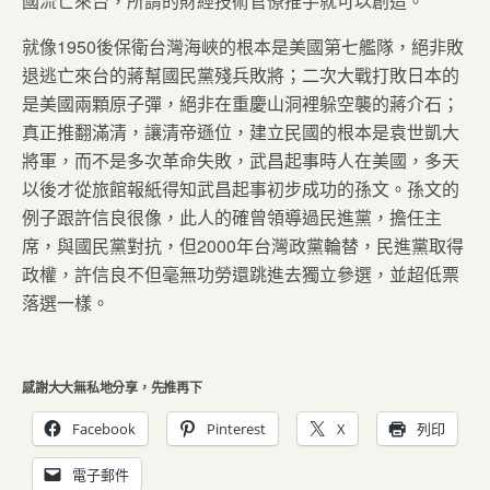
國流亡來台，所謂的財經技術官僚推手就可以創造。
就像1950後保衛台灣海峽的根本是美國第七艦隊，絕非敗
退逃亡來台的蔣幫國民黨殘兵敗將；二次大戰打敗日本的
是美國兩顆原子彈，絕非在重慶山洞裡躲空襲的蔣介石；
真正推翻滿清，讓清帝遜位，建立民國的根本是袁世凱大
將軍，而不是多次革命失敗，武昌起事時人在美國，多天
以後才從旅館報紙得知武昌起事初步成功的孫文。孫文的
例子跟許信良很像，此人的確曾領導過民進黨，擔任主
席，與國民黨對抗，但2000年台灣政黨輪替，民進黨取得
政權，許信良不但毫無功勞還跳進去獨立參選，並超低票
落選一樣。
感謝大大無私地分享，先推再下
Facebook
Pinterest
X
列印
電子郵件