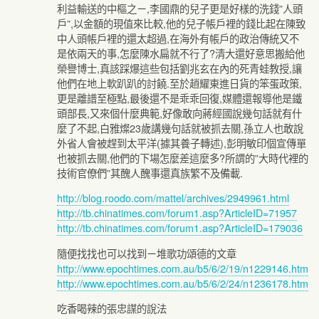
利益輸送的中樞之ㄧ,李國鼎的兒子更是好樣的洗錢”人頭
戶”,以金額的現值來比較,他的兒子帳戶裡的錢比起在陳致
中人頭帳戶裡的還太超過,在海外有帳戶的政治傳統又不
是依兩天的事,怎麼陳水扁就不行了?清大還好意思搬給他
榮譽博士,真該踩爆這些包括劉兆玄在內的死青蛙教授,讓
他們在地上軟趴趴的討饒.至於趙耀東進日貨的笨蛋政策,
更是離譜至極點,最後還不是乖乖回復,媒體還報導他是鐵
頭部長,又來個什麼典範,好像敢向蔣經國說幾句話就有什
麼了不起,白雅燦23歲講幾句話就被抓去關,孫立人也敢說
外省人會被趕到太平洋(據其養子轉述),彭明敏印個宣傳單
也被抓去關,他們的下場怎麼差這麼多?所謂的”大時代裡的
技術官僚們”其醜人醜事還真族繁不及備載.
http://blog.roodo.com/mattel/archives/2949961.html
http://tb.chinatimes.com/forum1.asp?ArticleID=71957
http://tb.chinatimes.com/forum1.asp?ArticleID=179036
隨便找找也可以找到ㄧ堆歌功頌德的文章
http://www.epochtimes.com.au/b5/6/2/19/n1229146.htm
http://www.epochtimes.com.au/b5/6/2/24/n1236178.htm
吃香喝辣的張忠謀的說法