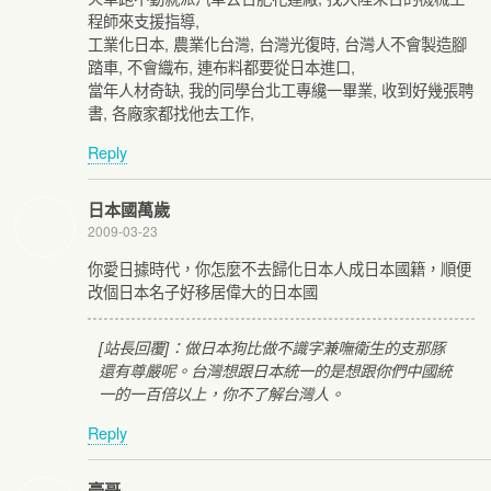
程師來支援指導,
工業化日本, 農業化台灣, 台灣光復時, 台灣人不會製造腳
踏車, 不會織布, 連布料都要從日本進口,
當年人材奇缺, 我的同學台北工專纔一畢業, 收到好幾張聘
書, 各廠家都找他去工作,
Reply
日本國萬歲
2009-03-23
你愛日據時代，你怎麼不去歸化日本人成日本國籍，順便
改個日本名子好移居偉大的日本國
[站長回覆]：做日本狗比做不識字兼嘸衛生的支那豚
還有尊嚴呢。台灣想跟日本統一的是想跟你們中國統
一的一百倍以上，你不了解台灣人。
Reply
豪哥…