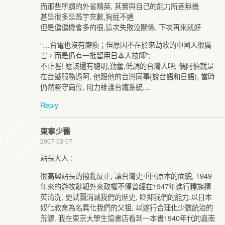
而那些所謂的外省精英, 其實與自己的能力所差無幾
甚是很多是濫竽充數,狗屁不通
但是偏偏機會多的很,這次失敗沒關係, 下次再來就好
“…台電也沒有癱瘓；但原因不在於來劫收的中國人很厲
害，而是仍有一批留用日本人技師”;
不止喔! 應該還有聰明,勤奮,低調的台灣人吧; 偶阿伯就是
在台鐵服務過阿, 他跟他的台灣同事(說台語和日語), 當時
仍然堅守崗位, 用力維護台鐵系統…
Reply
東寧少醫
2007-03-07
站長大人：
很高興站長的撥亂反正, 讓台灣史重回原本的面貌, 1949
年來的游牧韃靼外來政權不僅曾經在1947年進行種族精
英清洗, 更試圖消滅我們的歷史, 貶抑我們的能力.以日本
奴化教育為名異化我們的父祖, 以遂行合理化少數統治的
荒謬. 我在東京大學生協書店看到一本書1940年代的嘉南