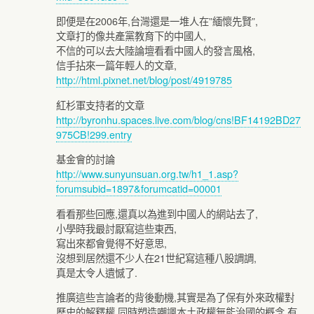
即便是在2006年,台灣還是一堆人在”緬懷先賢”,
文章打的像共產黨教育下的中國人,
不信的可以去大陸論壇看看中國人的發言風格,
信手拈來一篇年輕人的文章,
http://html.pixnet.net/blog/post/4919785
紅杉軍支持者的文章
http://byronhu.spaces.live.com/blog/cns!BF14192BD27
975CB!299.entry
基金會的討論
http://www.sunyunsuan.org.tw/h1_1.asp?
forumsubid=1897&forumcatid=00001
看看那些回應,還真以為進到中國人的網站去了,
小學時我最討厭寫這些東西,
寫出來都會覺得不好意思,
沒想到居然還不少人在21世紀寫這種八股調調,
真是太令人遺憾了.
推廣這些言論者的背後動機,其實是為了保有外來政權對
歷史的解釋權,同時塑造嘲諷本土政權無能治國的概念,有