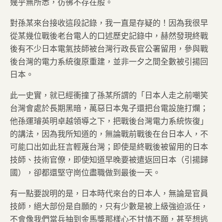
幾乎無所悉，彷彿不存在般。
對孫某來台接收這段記錄，我一直是存疑的！因為我很早
從某幾位戰後老台電人的口述歷史記錄中，赫然發現終戰
後有不少日本電氣技師被台灣行政長官公署留用，參與戰
後台灣的電力系統復原重建，並非一夕之間全數被引揚回
日本。
此一史實，就已經衝撞了孫某所謂的「日本人走之前嘲笑
台灣會處於長期黑暗，萬惡日本鬼子還把台電設施打爛；
他孫運璿英明卓越領導之下，把戰後台灣電力系統恢復」
的講法，因為我所知道的，無論戰前戰後在台日本人，不
可能口出如此狂言輕蔑台灣；即使是終戰後被留用的日本
技師、技術官僚，即使知道早晚要被遣返回日本（引揚歸
國），卻都還堅守崗位盡職做到最後一天。
有一點要說明的是，日本時代來台的日本人，無論是官員
技師，絕大部份是自願的，只有少數是被上級強迫派任，
不會像我們當兵抽到金馬獎那樣心不甘情不願，甚至想逃