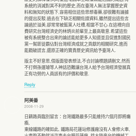
系統的消滅對其不利的歷史,而在臺灣人無法掌握歷史資
料和無知的狀態下,容易相信這些思想毒藥,卻很難有論據
的提出反駁.過去在下缺乏相關佐證資料,雖然提出這些言
論過於溢美,卻常常被藍黨人吐槽,相當不甘心.在這裡向自
費研究台灣經濟史的林炳炎前輩至上最高敬意.希望這些
被有系統整合出來的論述能給更多人知道並且促進對國民
黨一幫匪徒霸佔對台灣經濟成就之貢獻的相關研究,進而
能戳破謊言,還原正確的寶貴歷史資訊給予臺灣人.
版主不好意思,借版面發表想法,不合討論標題請刪文,然而
不打倒孫運璿等人神話恐難讓台灣人給予台灣經濟發展真
正有功勞的人員該有的評價和敬意.
Reply
阿美番
2008-11-29
日籍路員臨別留言：台灣鐵路最多只能維持六個月即將癱
瘓,
東線鐵路的確如此, 鐵路局花蓮站修護廠沒有人會修火車,
火車跑不動就派汽車去台肥花蓮廠, 找大陸來台的機械工