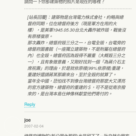
請問一下你那建築物的照片是現在的哪裡？
[站長回覆]：建築物是台灣電力株式會社，約略與總
督府同期，位在總督府後方（現是軍方在用的大
樓），是美軍1945.05.30台北大轟炸被炸毀，戰後沒
有原樣復原。
那次轟炸，總督府毀三分之一，台電全毀，台電旁的
總督府圖書館（一座獨立建築物，不是附屬在總督府
內）也全毀。總督府因為毀得不嚴重（大概毀三分之
一），且有象徵意義，又剛好找到一個「為蔣介石主
席祝壽」的理由，於是就依原樣(99%依原樣)重建，
重建好還請蔣某那廝來台，至於全毀的就算了。
當年全中國，恐怕找不到像台灣總督府那麼大又漂亮
的官方建築物，總督府的重建的＄，可不是從南京撥
來的，是台灣本島仕紳像林獻堂他們寄付的。
Reply
joe
2007-02-04
總督府博物館(新公園內那個)也是留下了一批自然史學家