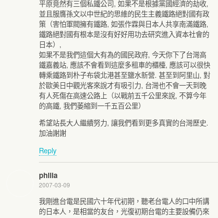
平原竟然有三個私鐵公司, 如果不是根據黨國經濟的劫收,
並且服膺孫文以中世紀的思維的民生主義鐵路絕對國有政
策（害怕軍閥擁有鐵路, 如張作霖與日本人共享南滿鐵路,
鐵路絕對國有根本是沒有好好用功去研究進入資本社會的
日本）,
如果不是我們這個大有為的國民政府, 今天你下了台灣高
鐵嘉義站, 應該不會看到這麼多租車的櫃檯, 應該可以很快
轉乘鐵路到朴子布袋北港甚至鹽水新營. 甚至到阿里山, 對
於歐美日中觀光客來說才有吸引力, 台灣也不會一天到晚
有人死傷在高速公路上（以戰前五千公里來說, 不算今年
的高鐵, 我們萎縮到一千五百公里）
希望站長大人繼續努力, 讓我們看到更多真實的台灣歷史.
加油謝謝
Reply
philia
2007-03-09
我剛進台電是民國六十年代初期，聽老台電人的口中所講
的日本人，是相當的友台，光復初期台電的主要設備仍來