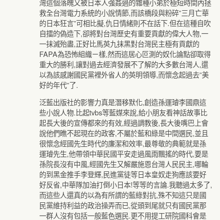
灣這個落魄又被日本人強姦過的雜種小弟於極短時間內拯
救全台灣電力系統的小說情節,而該橋段與粉碎”三月亡華
的日本狂言”可相比擬,仇日情緒則不在話下.但在這種自吹
自擂的偽造下,卻將對台灣歷史有重要貢獻的偉大人物,一
一抹滅殆盡,正好比馬英九抹黑對台灣民主極有貢獻的
FAPA為恐怖組織ㄧ樣,然而這居心叵測的奴化論點卻取得
重大的勝利,讓對過去經濟發展不了解的大多數台灣人,還
以為該感謝國民黨裡外省人的英明領導,而懷念起過去”美
好的年代”了.
泛藍出版社的影響力真是潛移默化,創造孫運璿李國鼎這
些小說人物.比起tvbs等藍媒來說,給小朋友看神話故事比
起長大後的宣傳都來的有效,經過調教後,長大後嘴巴上會
說他們瞧不起現在的政客,不屬於藍和綠是中間選民,並且
很懷念經國先生時代的廉潔和效率,最尊敬的典範就是孫
運璿先生,他帶領中華民國平安走過風雨飄搖的時代,要是
孫院長沒有中風,經國先生又解嚴施恩台灣人民民主,哪輪
的到黑金推手李登輝,民進黨徒等日本皇奴走狗應該要好
好反省,中華隊加油打倒小日本!等等的言論.我聽過太多了,
而這些人還真的以為有所謂的藍綠對抗,殊不知這只是國
民黨維持利益的政治操弄而已,從頭到尾就只有國民黨那
一群人沒有包括一般藍色選民.更不用提工研院國科會是