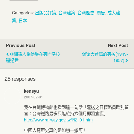
Categories:
出版品評論
,
台灣建築
,
台灣歷史
,
廣告
,
成大建
築
,
日本
Previous Post
Next Post
亞洲鐵人楊傳廣在美國洛杉
保衛大台灣的美援(1949-
磯過世
1957)
25 responses
kensyu
2007-02-01
我在台鐵博物館也看到這一句話「遣送之日籍路員臨別留
言：台灣鐵路最多只能維持六個月即將癱瘓」
http://www.railway.gov.tw/i/i2_01.htm
中國人寫歷史真的是如初一撤阿！