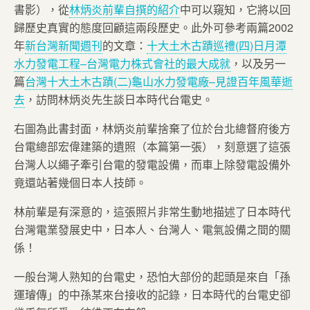
書影），從
林炳炎前輩自撰的紹介
中可以窺知，它將以回
歸歷史真實的態度回顧這兩段歷史。此外可參考兩篇2002
年
新台灣新聞週刊
的文章：
十大土木古蹟巡禮(四)日月潭
水力發電工程–台灣電力株式會社的最大成就
，以及另一
篇
台灣十大土木古蹟(二)龜山水力發電廠–見證百年風華逝
去
，訪問林炳炎先生談日本時代台電史。
右圖為此書封面，林炳炎前輩捨棄了位於台北總督府後方
台電總部宏偉建築的遺照（本篇第一張），刻意選了這張
台灣人以繩子牽引台電的發電設備，而車上除發電設備外
竟還站著幾個日本人技師。
林前輩是有深意的，這張照片非常生動地描述了日本時代
台灣電業發展史中，日本人、台灣人、電氣設備之間的關
係！
一般台灣人熟知的台電史，恐怕大部份的起頭是來自「孫
運璿傳」的中孫某來台接收的記錄，日本時代的台電史卻