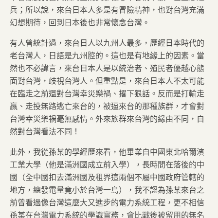
兵；所以說，來台日本人多是有冒險精神，也對台灣充滿
幻想期待，回到日本後也非常懷念台灣。
有人曾統計過，來台日人以九州人最多，歷經日本時代的
老台灣人，日語是九州腔的。這也是有地緣上的因素。當
然也不必諱言，來台日本人是以統治者、殖民者優越心態
面對台灣，歧視台灣人。但重點是，來台日本人不太可能
在臨走之前還對台灣幸災樂禍、撂下狠話。反而是打輸走
贏、走投無路逃亡來台的，被逼來台的那種族群，才會對
台灣幸災樂禍毫無感情。外來族群來台灣的緣由不同，自
然對台灣看法不同！
此外，我從孫某的學經歷來看，他畢業自中國東北哈爾濱
工業大學（他是滿洲國成立前入學），長時間在落後的中
國（全中國扣去滿洲國及租界這兩個不屬中國政府管轄的
地方，總發電量竟小於台灣一島），我不認為孫某來台之
前曾看過像台灣這麼大又進步的電力系統工程，更不相信
孫某在台灣電力系統的學識實務，會比戰後被留用的無名