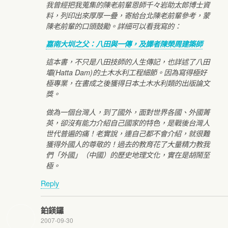
我曾經把我蒐集的陳老前輩恩師千々岩助太郎博士資
料，列印出來厚厚一疊，寄給台北陳老前輩參考，蒙
陳老前輩的口頭鼓勵。詳細可以看我寫的：
嘉南大圳之父：八田與一傳，及譯者陳榮周建築師
這本書，不只是八田技師的人生傳記，也詳述了八田
壩(Hatta Dam)的土木水利工程細節。因為寫得極好
極專業，在書成之後獲得日本土木水利類的出版論文
獎。
做為一個台灣人，到了國外，面對世界各國、外國菁
英，卻沒有能力介紹自己國家的特色，是戰後台灣人
世代普遍的痛！老實說，連自己都不會介紹，就很難
獲得外國人的尊敬的！過去的教育花了大量精力教我
們「外國」（中國）的歷史地理文化，實在是胡鬧至
極。
Reply
鉑鎂鑼
2007-09-30