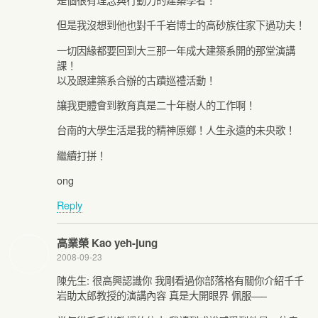
但是我沒想到他也對千千岩博士的高砂族住家下過功夫！
一切因緣都要回到大三那一年成大建築系開的那堂演講
課！
以及跟建築系合辦的古蹟巡禮活動！
讓我更體會到教育真是二十年樹人的工作啊！
台南的大學生活是我的精神原鄉！人生永遠的未央歌！
繼續打拼！
ong
Reply
高業榮 Kao yeh-jung
2008-09-23
陳先生: 很高興認識你 我剛看過你部落格有關你介紹千千
岩助太郎教授的演講內容 真是大開眼界 佩服—–