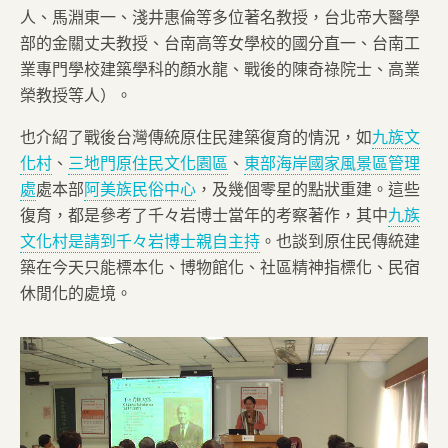
人、馬淵東一、淺井惠倫等多位著名教授，台北帝大醫學
部的金關丈夫教授、台南高等女學校的國分直一、台南工
業專門學校建築學科的顏水龍、戰後的陳奇祿院士、高業
榮教授等人）。
也介紹了戰後台灣傳統原住民建築復育的情況，如
九族文
化村
、
三地門原住民文化園區
、
東部海岸國家風景區管理
處
處本部
阿美族民俗中心
，及幾個零星的點狀重建。這些
復育，都是參考了千々岩博士當年的考察著作，其中
九族
文化村是請到千々岩博士親自主持
。也談到原住民傳統建
築在今天只能標本化、博物館化、社區精神指標化、民宿
休閒化的處境。