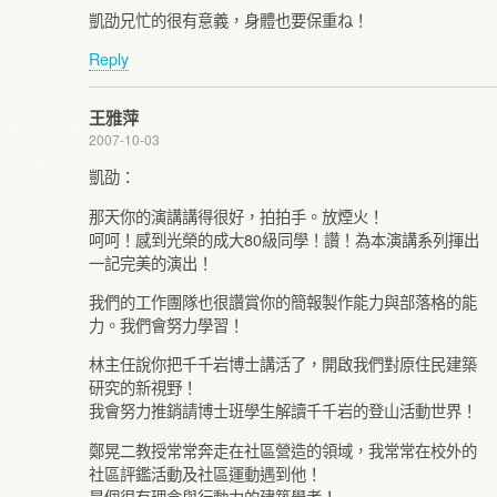
凱劭兄忙的很有意義，身體也要保重ね！
Reply
王雅萍
2007-10-03
凱劭：
那天你的演講講得很好，拍拍手。放煙火！
呵呵！感到光榮的成大80級同學！讚！為本演講系列揮出
一記完美的演出！
我們的工作團隊也很讚賞你的簡報製作能力與部落格的能
力。我們會努力學習！
林主任說你把千千岩博士講活了，開啟我們對原住民建築
研究的新視野！
我會努力推銷請博士班學生解讀千千岩的登山活動世界！
鄭晃二教授常常奔走在社區營造的領域，我常常在校外的
社區評鑑活動及社區運動遇到他！
是個很有理念與行動力的建築學者！