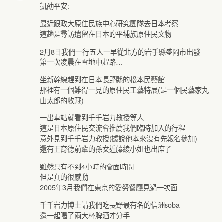
凱劭平安:
最近跟政大原住民族中心研究團隊去日本考察
這趟是尋訪遺留在日本的平埔族原住民文物
2月8日我們一行五人一早從北方的岩手縣盛岡市出發
第一次凌晨在雪地中趕路…
坐新幹線趕到在日本長野縣的松本民藝館
那裡有一個難得一見的原住民工藝特展(是一個民藝家丸
山太郎的收藏)
一出車站就看到千千岩力教授等人
這是日本原住民交流會推薦我們臨時加入的行程
意外見到千千岩力教授(據說他本來沒有先報名參加)
還有王育德前輩的孫女近藤綾小姐也出席了
雖然只有不到4小時的會面時間
但是真的很感動
2005年3月我們在東京的愛努餐廳見過一次面
千千岩力博士請我們吃長野最有名的信洲soba
還一起喝了兩大杯脾酒才分手