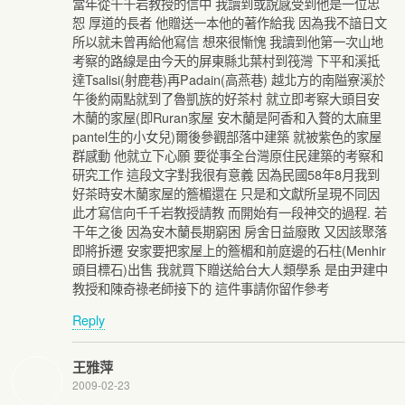
當年從千千岩教授的信中 我讀到或說感受到他是一位忠
恕 厚道的長者 他贈送一本他的著作給我 因為我不諳日文
所以就未曾再給他寫信 想來很慚愧 我讀到他第一次山地
考察的路線是由今天的屏東縣北葉村到筏灣 下平和溪抵
達Tsalisi(射鹿巷)再Padain(高燕巷) 越北方的南隘寮溪於
午後約兩點就到了魯凱族的好茶村 就立即考察大頭目安
木蘭的家屋(即Ruran家屋 安木蘭是阿香和入贅的太麻里
pantel生的小女兒)爾後參觀部落中建築 就被紫色的家屋
群感動 他就立下心願 要從事全台灣原住民建築的考察和
研究工作 這段文字對我很有意義 因為民國58年8月我到
好茶時安木蘭家屋的簷楣還在 只是和文獻所呈現不同因
此才寫信向千千岩教授請教 而開始有一段神交的過程. 若
干年之後 因為安木蘭長期窮困 房舍日益廢敗 又因該聚落
即將拆遷 安家要把家屋上的簷楣和前庭邊的石柱(Menhir
頭目標石)出售 我就買下贈送給台大人類學系 是由尹建中
教授和陳奇祿老師接下的 這件事請你留作參考
Reply
王雅萍
2009-02-23