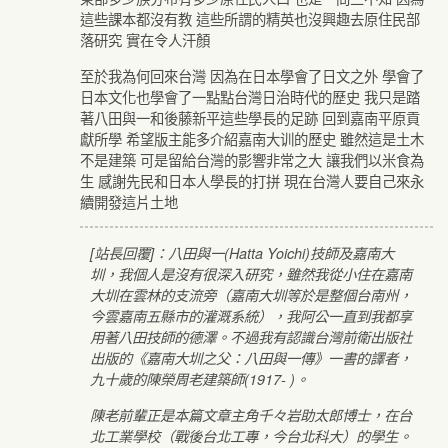
這些課本都沒有教 這些所謂的精英也沒興趣去原住民部
落研究 實在令人汗顏
至於我為何回來台灣 因為在日本學會了日文之外 學會了
日本文化也學會了一點點台灣日治時代的歷史 我只是踏
著八田與一和後藤新平這些學長的足跡 回到嘉南平原貢
獻所學 希望版主能多介紹嘉南大训的歷史 雖然這是土木
不是建築 可是留給台灣的影響非常之大 讓我們以米食為
生 感謝先民和日本人學長的打拼 現在台灣人要自己來永
續開發這片土地
[站長回覆]：八田與一(Hatta Yoichi)技師及嘉南大
圳，我個人是沒有很深入研究，雖然我從小住在嘉南
大圳在雲林的支流旁（嘉南大圳等於是整個台南州，
今雲嘉南五縣市的灌溉系統），我阿公一直到我都享
用著八田技師的德澤。不過我有認識台灣前衛出版社
出版的《嘉南大圳之父：八田與一傳》一書的譯者，
九十歲的陳榮周老建築師(1917- )。
陳老前輩正是本篇文章主角千々岩助太郎博士，在台
北工業學校（戰後台北工專，今台北科大）的學生。