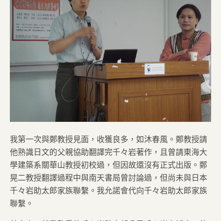
我第一次與鄭教授見面，收獲良多，如沐春風。鄭教授請
他熟識日文的父親協助翻譯完千々岩著作，且曾請東海大
學建築系關華山教授初校過，但因故還沒有正式出版。鄭
晃二教授翻譯過程中與南天書局曾討論過，但尚未與日本
千々岩助太郎家族聯繫。我允諾會代向千々岩助太郎家族
聯繫。