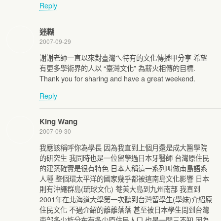
Reply
迷糊
2007-09-29
謝謝老師一直以來對臺灣ㄟ特有的文化傳播甲分享 希望
有更多學術界的人以 “臺灣文化” 為薪火相傳的目標.
Thank you for sharing and have a great weekend.
Reply
King Wang
2007-09-30
我應該稱呼你為學長 因為我直到上個月還是成大醫學院
的研究生 我同時也是一位留學過日本牙醫師 台灣原住民
的建築確實是很有特色 日本人稱這一系列叫做南島語系
人種 整個環太平洋的國家幾乎都被這南島文化影響 日本
則有沖繩群島(琉球文化) 菴美大島到九州南部 我直到
2001年在北海道大學第一次聽到台灣留學生(學妹)介紹原
住民文化 不過介紹的離離落落 甚至被日本學生問到台灣
東部多少族分布有多少原住民人口 也是一問三不知 因為