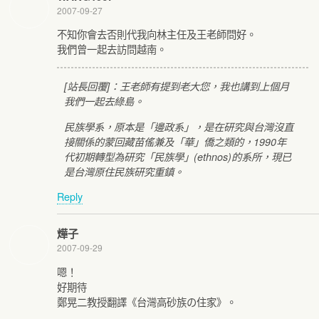
2007-09-27
不知你會去否則代我向林主任及王老師問好。
我們曾一起去訪問越南。
[站長回覆]：王老師有提到老大您，我也講到上個月
我們一起去綠島。
民族學系，原本是「邊政系」，是在研究與台灣沒直
接關係的蒙回藏苗傜兼及「華」僑之類的，1990年
代初期轉型為研究「民族學」(ethnos)的系所，現已
是台灣原住民族研究重鎮。
Reply
燁子
2007-09-29
嗯！
好期待
鄭晃二教授翻譯《台灣高砂族の住家》。