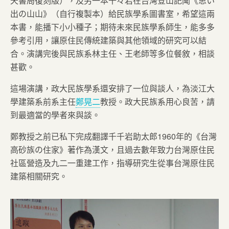
天書局復刻版），及另一本千々岩在台灣登山記聞《思い
出の山山》（自行複製本）給民族學系圖書室，希望這兩
本書，能播下小小種子；期待未來民族學系師生，能多多
參考引用，讓原住民傳統建築與其他領域的研究可以結
合。演講完後與民族系林主任、王老師等多位餐敘，相談
甚歡。
這場演講，政大民族學系還安排了一位與談人，為淡江大
學建築系前系主任
鄭晃二
教授。政大民族系用心良苦，請
到最適當的學者來與談。
鄭教授之前已私下完成翻譯千千岩助太郎1960年的《台灣
高砂族の住家》著作為漢文，且過去數年致力台灣原住民
社區營造及九二一重建工作，指導研究生從事台灣原住民
建築相關研究。