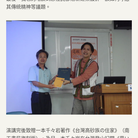
其傳統精神等議題。
演講完後致贈一本千々岩著作《台灣高砂族の住家》（南