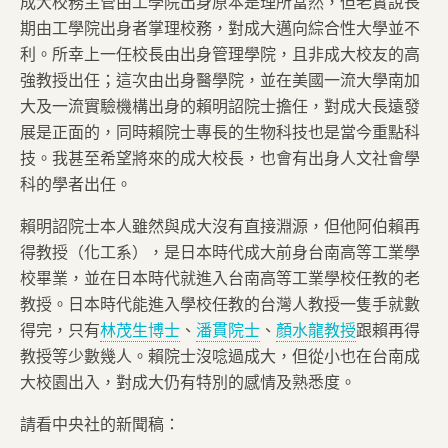
成大校務主管由工學院出身原本是理所當然，但老實說長
期由工學院出身者掌理校務，對成大邁向綜合性大學並不
利。所幸上一任校長由出身管理學院，且非成大校友的高
強教授出任；這次由出身醫學院，並在美國一流大學南加
大及一流實驗機構出身的賴明詔院士擔任，對成大長遠發
展是正面的，同時賴院士專長的生物科技也是當今重點科
技。我甚至希望將來的成大校長，也會有出身人文社會學
科的學者出任。
賴明詔院士本人雖然與成大沒有直接淵源，但他阿伯賴再
得教授（化工系），是日本時代成大前身台南高等工業學
校畢業，並在日本時代就進入台南高等工業學校任教的老
教授。日本時代能進入學校任教的台灣人教授一隻手就數
得完，只有
林茂生博士
、
潘貫院士
、
顏水龍教授
跟賴再得
教授等少數幾人。賴院士沒唸過成大，但從小也在台南成
大校園出入，對成大仍有特別的感情及熟悉度。
請看中央社的新聞稿：