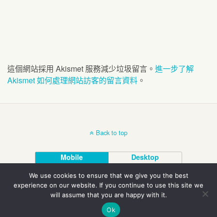
這個網站採用 Akismet 服務減少垃圾留言。
進一步了解
Akismet 如何處理網站訪客的留言資料
。
Back to top
Mobile
Desktop
We use cookies to ensure that we give you the best
©1995-2020 陳凱劭
experience on our website. If you continue to use this site we
will assume that you are happy with it.
Ok