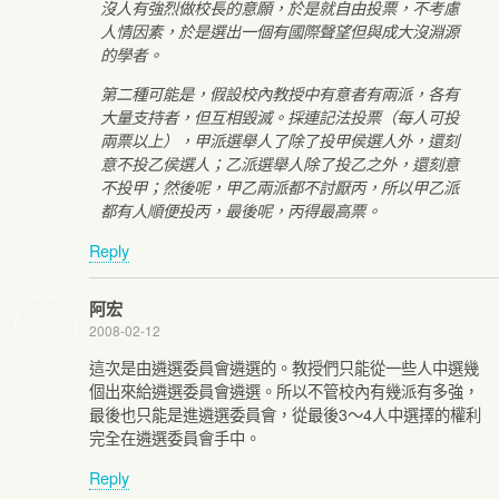
沒人有強烈做校長的意願，於是就自由投票，不考慮
人情因素，於是選出一個有國際聲望但與成大沒淵源
的學者。
第二種可能是，假設校內教授中有意者有兩派，各有
大量支持者，但互相毀滅。採連記法投票（每人可投
兩票以上），甲派選舉人了除了投甲侯選人外，還刻
意不投乙侯選人；乙派選舉人除了投乙之外，還刻意
不投甲；然後呢，甲乙兩派都不討厭丙，所以甲乙派
都有人順便投丙，最後呢，丙得最高票。
Reply
阿宏
2008-02-12
這次是由遴選委員會遴選的。教授們只能從一些人中選幾
個出來給遴選委員會遴選。所以不管校內有幾派有多強，
最後也只能是進遴選委員會，從最後3～4人中選擇的權利
完全在遴選委員會手中。
Reply