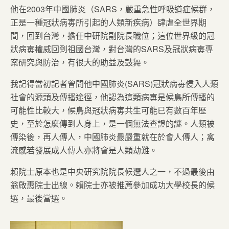
他在2003年中國肺炎（SARS，嚴重急性呼吸道症候群，
正是一種冠狀病毐所引起的人類新疾病）肆虐全世界期
間，回到台灣，擔任中研院副院長職位；這位世界級的冠
狀病毐權威回到祖國台灣，對台灣的SARS及冠狀病毐專
案研究與防治，有很大的助益及鼓舞。
我記得當初記者曾問他中國肺炎(SARS)冠狀病毐侵入人類
社會的源頭及傳播途徑，他認為這類病毐是候鳥所傳播的
可能性比較大，候鳥與冠狀病毐共生可能已有數百年歷
史，至於怎麼傳到人身上，是一個無法查證的謎。人類被
傳染後，再人傳人，中國肺炎最嚴重就在於會人傳人；禽
流感若發展成人傳人亦將會是人類劫難。
賴院士原本也是中央研究院院長候選人之一，不過最後由
翁啟惠院士出線。賴院士亦被推薦參加成功大學校長的候
選，最後當選。