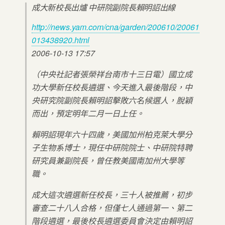
成大新校長出爐 中研院副院長賴明詔出線
http://news.yam.com/cna/garden/200610/20061
013438920.html
2006-10-13 17:57
（中央社記者張榮祥台南市十三日電）國立成
功大學新任校長遴選、今天進入最後階段，中
央研究院副院長賴明詔擊敗六名候選人，脫穎
而出，預定明年二月一日上任。
賴明詔現年六十四歲，美國加州柏克萊大學分
子生物系博士，現任中研院院士、中研院特聘
研究員兼副院長，曾任教美國南加州大學等
職。
成大這次遴選新任校長，三十人被推薦，初步
審查二十八人合格，但僅七人通過第一、第二
階段遴選，最後校長遴選委員會決定由賴明詔