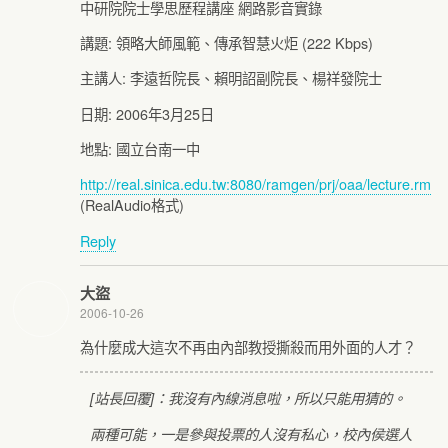
中研院院士學思歷程講座 網路影音實錄
講題: 領略大師風範、傳承智慧火炬 (222 Kbps)
主講人: 李遠哲院長、賴明詔副院長、楊祥發院士
日期: 2006年3月25日
地點: 國立台南一中
http://real.sinica.edu.tw:8080/ramgen/prj/oaa/lecture.rm
(RealAudio格式)
Reply
大盜
2006-10-26
為什麼成大這次不再由內部教授撕殺而用外面的人才？
[站長回覆]：我沒有內線消息啦，所以只能用猜的。
兩種可能，一是參與投票的人沒有私心，校內侯選人