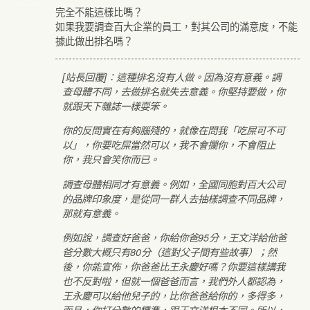
完全不能這樣比嗎？
如果我要調查百大企業的員工，對其公司的滿意度，不能
據此做出排名嗎？
[站長回覆]：這種排名沒有人做。因為沒有意義。調
查母體不同，去做排名就失去意義。你堅持要做，你
就跟天下雜誌一樣耍笨。
你的反問實在有夠腦殘的，就像在問我「吃屎可不可
以」，你要吃屎當然可以，我不會攔你，不會阻止
你，我只會笑你而已。
調查母體相同才有意義。例如，全國同胞對百大公司
的品牌印象度，是從同一群人去抽樣調查不同品牌，
那就有意義。
例如說，調查好爸爸，你給你爸95分，王文洋給他爸
爸分數大概只有80分（這對父子間有些故事）；然
後，你能宣佈，你爸爸比王永慶好嗎？你要這樣講我
也不反對啦，但就一個爸爸而言，我們外人都認為，
王永慶可以給他兒子的，比你爸爸給你的，多得多，