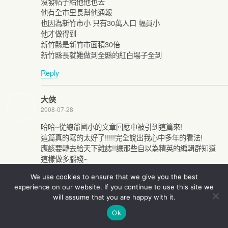
沒發帖子給他他也去
他有全市里長幫他通報
也因為新竹市小 只有30萬人口 幅員小
他才做得到
新竹縣是新竹市面積30倍
新竹縣長就難做到全縣的紅白場子全到
Reply
大俠
2008-07-28
哈哈~從總爺國小的文章回應中被引到這篇來!
這篇真的寫的太好了!!!!!完全說出我心中多年的看法!
應該要轉去給天下雜誌!!讓那些自以為精英的編輯群知道
這樣做多腦殘~
而且他們還以為讀者會跟以前民智未開時ㄧ樣腦殘下去!
We use cookies to ensure that we give you the best
該給他們警惕一下!
experience on our website. If you continue to use this site we
每ㄧ次的民調大調查還真的是從各縣市政府那邊A到不少
will assume that you are happy with it.
錢!
Ok
從廣告量就知道~~