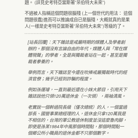
題。 (詳見史考特亞當斯著”呆伯特大未來”)
不過被人指稱這個問題很腦殘 (上一個世代的用法： 這個
問題很蠢)進而可以推論成自已是腦殘，大概就真的是果
人(一樣是史考特亞當斯著”呆伯特大未來”)等級的了。
[站長回覆]：天下雜誌是戒嚴時期的媒體人及學者創
辦的。那個沒有言論自由的年代，媒體人與「常在媒
體現聲」的學者，全是與獨裁者站在一起，甚至是獨
裁者豢養的。
舉例而言，天下雜誌至今還在吹捧戒嚴獨裁時代的經
濟官僚；幾乎已經到詐騙的程度。
例如孫運璿，一直到最近還在小妹大節目，引用天下
雜誌說他只領120萬退休金（一次領），兩袖清風。
老實說一個幹過院長級（僅次總統）的人，一個當過
部長、國營事業總經理的人，退休金只拿120萬我是
不相信的，台灣的軍公教退休制度並沒這麼魯肉腳，
即使是孫某1984年中風那個時間點，那個時間點一
個鄉公所小職員的退休金都不只那個數字。