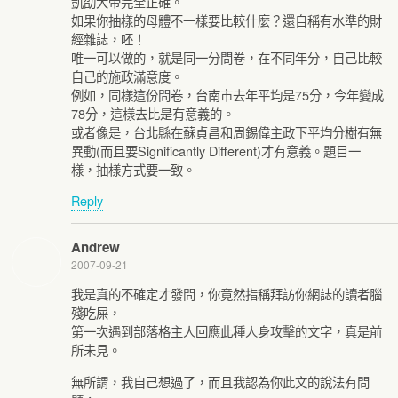
凱劭大帝完全正確。
如果你抽樣的母體不一樣要比較什麼？還自稱有水準的財
經雜誌，呸！
唯一可以做的，就是同一分問卷，在不同年分，自己比較
自己的施政滿意度。
例如，同樣這份問卷，台南市去年平均是75分，今年變成
78分，這樣去比是有意義的。
或者像是，台北縣在蘇貞昌和周錫偉主政下平均分樹有無
異動(而且要Significantly Different)才有意義。題目一
樣，抽樣方式要一致。
Reply
Andrew
2007-09-21
我是真的不確定才發問，你竟然指稱拜訪你網誌的讀者腦
殘吃屎，
第一次遇到部落格主人回應此種人身攻擊的文字，真是前
所未見。
無所謂，我自己想過了，而且我認為你此文的說法有問