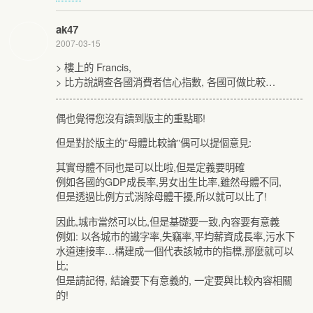
ak47
2007-03-15
> 樓上的 Francis,
> 比方說調查各國消費者信心指數, 各國可做比較…
偶也覺得您沒有讀到版主的重點耶!
但是對於版主的”母體比較論”偶可以提個意見:
其實母體不同也是可以比啦,但是定義要明確
例如各國的GDP成長率,男女出生比率,雖然母體不同,
但是透過比例方式消除母體干擾,所以就可以比了!
因此,城市當然可以比,但是基礎要一致,內容要有意義
例如: 以各城市的識字率,失竊率,平均薪資成長率,污水下
水道連接率…構建成一個代表該城市的指標,那麼就可以
比;
但是請記得, 結論要下有意義的, 一定要與比較內容相關
的!