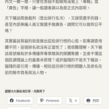
內文一模一樣，只會在某個不起眼角落寫上「專輯」或
「廣告」字樣，讓一般讀者誤以為是正式內容呢。
天下雜誌既做裁判（登出排行名次），又接受選手的錢，
甚至內部美編人員又幫選手做廣告，請問它可以做到公平
嗎？
其實最該質疑的就是推出這些排行榜的心態。如果調查母
體不同，這個排名就沒有正當性了；我很難理解，天下雜
誌是號稱有許多傳播界專業精英的媒體集團，怎會不懂這
個民調理論上的最基本原理？或許腦殘的不是天下雜誌，
腦殘的是引用、傳播、相信這份排行榜的閱聽人及排名在
前的縣市首長政治人物。
感謝大大無私地分享，先推再下
Facebook
Pinterest
X
列印