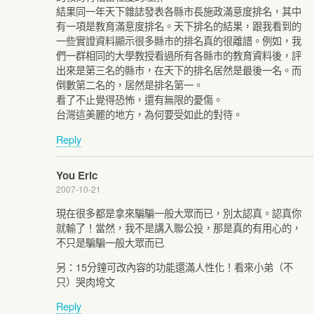
結果同一年天下雜誌發表各縣市長施政滿意度排名，其中
有一項是教育滿意度排名。天下排名的結果，跟我看到的
一些實證資料顯示很多縣市的排名真的很離譜。例如，我
們一群相同的大學教授看過所有各縣市的教育資料後，評
出來是第三名的縣市，在天下的排名居然是最後一名。而
倒數第二名的，居然是排名第一。
看了不止覺得恐怖，還有無限的憂傷。
台灣這美麗的地方，為何要受如此的對待。
Reply
You Eric
2007-10-21
現在很多都是拿來騙騙一般大眾而已，別太認真。認真你
就輸了！當然，我不是講入聯公投，那是真的有用心的，
不只是騙騙一般大眾而已
另：15分鐘可改內容的功能還滿人性化！看來小弟（不
只）哭肉垮文
Reply