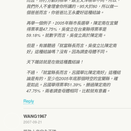
而且，你打分數的標準，跟王文洋根本不同。所以，
我們外人不會理會你所講的，95大於80，所以做一
個爸爸而言，你爸爸比王永慶好這種結論。
再舉一個例子，2005年縣市長選舉，陳定南在宜蘭
得票率是47.75%，吳俊立在台東縣得票率是
59.18%。就數字而言，吳俊立高於陳定南。
但是，有誰聽過「就當縣長而言，吳俊立比陳定南
好」這種結論嗎？沒有。因為調查母體不同。
天下雜誌就是在做這種蠢結論！
不過，「就當縣長而言，呂國華比陳定南好」這種結
論是有的，至少在2005年底那個時空的宜蘭縣，確
是如此。呂國華得票率51.39%，勝過陳定南的
47.75%，兩者調查母體相同，比較就有意義。
Reply
WANG1967
2007-09-21