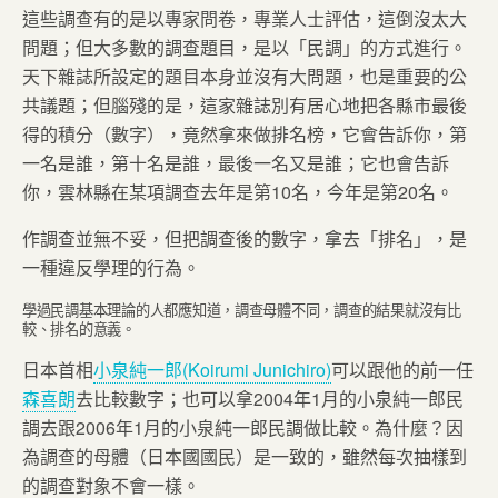
這些調查有的是以專家問卷，專業人士評估，這倒沒太大
問題；但大多數的調查題目，是以「民調」的方式進行。
天下雜誌所設定的題目本身並沒有大問題，也是重要的公
共議題；但腦殘的是，這家雜誌別有居心地把各縣市最後
得的積分（數字），竟然拿來做排名榜，它會告訴你，第
一名是誰，第十名是誰，最後一名又是誰；它也會告訴
你，雲林縣在某項調查去年是第10名，今年是第20名。
作調查並無不妥，但把調查後的數字，拿去「排名」，是
一種違反學理的行為。
學過民調基本理論的人都應知道，調查母體不同，調查的結果就沒有比
較、排名的意義。
日本首相
小泉純一郎(Koirumi Junichiro)
可以跟他的前一任
森喜朗
去比較數字；也可以拿2004年1月的小泉純一郎民
調去跟2006年1月的小泉純一郎民調做比較。為什麼？因
為調查的母體（日本國國民）是一致的，雖然每次抽樣到
的調查對象不會一樣。