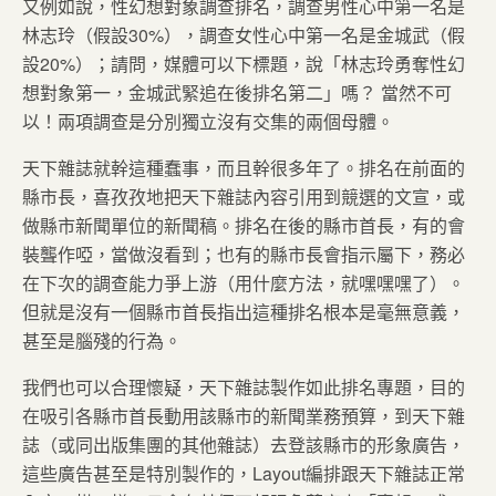
又例如說，性幻想對象調查排名，調查男性心中第一名是
林志玲（假設30%），調查女性心中第一名是金城武（假
設20%）；請問，媒體可以下標題，說「林志玲勇奪性幻
想對象第一，金城武緊追在後排名第二」嗎？ 當然不可
以！兩項調查是分別獨立沒有交集的兩個母體。
天下雜誌就幹這種蠢事，而且幹很多年了。排名在前面的
縣市長，喜孜孜地把天下雜誌內容引用到競選的文宣，或
做縣市新聞單位的新聞稿。排名在後的縣市首長，有的會
裝聾作啞，當做沒看到；也有的縣市長會指示屬下，務必
在下次的調查能力爭上游（用什麼方法，就嘿嘿嘿了）。
但就是沒有一個縣市首長指出這種排名根本是毫無意義，
甚至是腦殘的行為。
我們也可以合理懷疑，天下雜誌製作如此排名專題，目的
在吸引各縣市首長動用該縣市的新聞業務預算，到天下雜
誌（或同出版集團的其他雜誌）去登該縣市的形象廣告，
這些廣告甚至是特別製作的，Layout編排跟天下雜誌正常