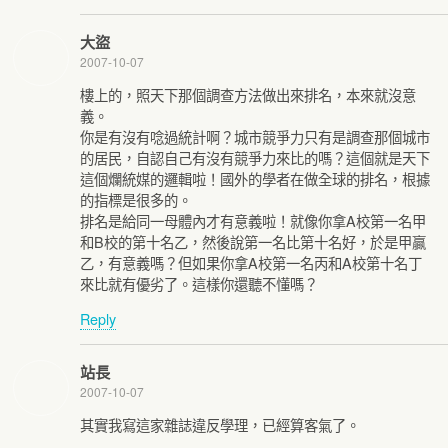
大盜
2007-10-07
樓上的，照天下那個調查方法做出來排名，本來就沒意
義。
你是有沒有唸過統計啊？城市競爭力只有是調查那個城市
的居民，自認自己有沒有競爭力來比的嗎？這個就是天下
這個爛統媒的邏輯啦！國外的學者在做全球的排名，根據
的指標是很多的。
排名是給同一母體內才有意義啦！就像你拿A校第一名甲
和B校的第十名乙，然後說第一名比第十名好，於是甲贏
乙，有意義嗎？但如果你拿A校第一名丙和A校第十名丁
來比就有優劣了。這樣你還聽不懂嗎？
Reply
站長
2007-10-07
其實我寫這家雜誌違反學理，已經算客氣了。