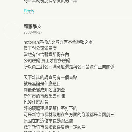
的企業就優於滿意度低的企業
Reply
膺懲暴支
2008-06-27
hotbrian這樣的比喻亦有不合邏輯之處
員工對公司滿意度
當然有包含薪資所得在內
公司賺錢 員工才會多賺錢
所以員工對公司滿意度還是與公司營運有正向關係
天下雜誌的調查另有一個盲點
就是無論是什麼題目
到最後變成知名度調查
新竹市的市政乏善可陳
也沒什麼創意
好的硬體建設是蔡仁堅打下的
可是新竹市長林政則在各方面的分數都是全國前三
原因在於這位市長勤跑基層
幾乎新竹市長婚喪喜慶他一定到場