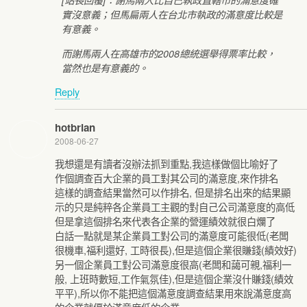
[站長回覆]：謝馬兩人比自己執政直轄市的滿意度確
實沒意義；但馬扁兩人在台北市執政的滿意度比較是
有意義。
而謝馬兩人在高雄市的2008總統選舉得票率比較，
當然也是有意義的。
Reply
hotbrian
2008-06-27
我想還是有讀者沒辦法抓到重點,我這樣做個比喻好了
作個調查百大企業的員工對其公司的滿意度,來作排名
這樣的調查結果當然可以作排名, 但是排名出來的結果顯
示的只是純粹各企業員工主觀的對自己公司滿意度的高低
但是拿這個排名來代表各企業的營運績效就很白爛了
白話一點就是某企業員工對公司的滿意度可能很低(老闆
很機車,福利還好, 工時很長),但是這個企業很賺錢(績效好)
另一個企業員工對公司滿意度很高(老闆和藹可親,福利一
般, 上班時數短,工作氣氛佳),但是這個企業沒什賺錢(績效
平平),所以你不能把這個滿意度調查結果用來說滿意度高