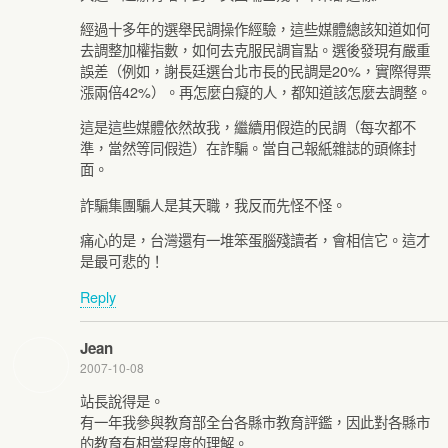
經過十多年的選舉民調操作經驗，這些媒體總該知道如何
去調整加權指數，如何去克服民調盲點。選後發現有嚴重
誤差（例如，謝長廷選台北市長的民調是20%，實際得票
漲兩倍42%）。再怎麼白癡的人，都知道該怎麼去調整。
這是這些媒體依然故我，繼續用假造的民調（每次都不
準，當然等同假造）在詐騙。當自己報紙雜誌的頭條封
面。
詐騙集團騙人是其天職，我反而先怪不怪。
痛心的是，台灣還有一堆笨蛋腦殘讀者，會相信它。這才
是最可悲的！
Reply
Jean
2007-10-08
站長說得是。
有一年我參與教育部全台各縣市教育評鑑，因此對各縣市
的教育有相當程度的理解。