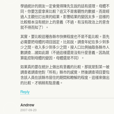
學過統計的朋友一定會覺得陳先生說的話有道理，母體不
同，你要怎麼拿來比較？這又不是客觀性的數據，而是經
過人主觀任訂出來的結果，影響結果的變因太多，這樣的
比較根本沒有統計上的意義（不過，有沒有政治上的意含
就不得而知了）。
其實，要比較這種各縣市快樂程度也不是不能比較。首先
必需要把母體的項目固定，比如說，調查年紀在多少到多
少之間，收入多少到多少之間，按人口比例抽取各縣市人
數調查…諸如此類（不過這樣還是沒有什麼意義，因為就
算能控制母體的變因，母體還是不同）。
如果真的要在統計上做出有意義的比較，那就是對某一被
調查者調查他對「所有」縣市的感覺，然後調查項目要包
含該人員在該縣市居住的期間和瞭解的程度，這樣來做出
的比較，才稍稍有點意義。
Reply
Andrew
2007-09-20