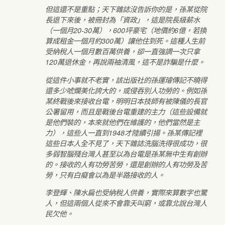
但這還不是重點；天下雜誌沒告訴你的是，孫某從院
長退下來後，被冊封為「資政」，這是院長級薪水
（一個月20-30萬），600坪豪宅（地價約6億，若換
算成租金一個月約300萬）讓他住到死。這種人生前
受納稅人一個月數百萬供養，卻一直強調一次只拿
120萬退休金，再說兩袖清風，這不是詐騙是什麼。
從這件小事就不老實，該出版社的孫運璿傳記不曉得
還多少唬爛美化誇大的，或侵吞別人功勞的。例如孫
某終戰後來接收台電，明明日本技師有被陳儀的長官
公署留用，而且是戰後台電重建的主力（這些設備就
是他們裝的，本來就他們在維護的，他們當然是主
力），這些人一直到1948才陸續引揚。孫某傳記裡
這些日本人全不見了，天下雜誌洗腦洗得很成功，很
多弱智腦殘台灣人甚至以為台電是孫某無中生有創辦
的。接收的人有功勞苦勞，還是創辦的人有功勞及苦
勞，只有白癡會以為是半路接收的人。
李登輝、陳水扁也受納稅人供養，實際來算數字也驚
人，但這兩個人從來不會靠夭叫窮，或靠北說台灣人
民欠他。