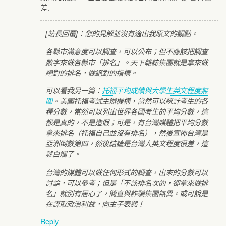
差.
[站長回覆]：您的見解並沒有逸出我原文的觀點。
各縣市滿意度可以調查，可以公布；但不應該把調查
數字來做各縣市「排名」。天下雜誌集團就是拿來做
絕對的排名，做絕對的指標。
可以看我另一篇：
托福平均成績與大學生英文程度無
關
。美國托福考試主辦機構，當然可以統計考生的各
種分數，當然可以列出世界各國考生的平均分數，這
都是真的，不是造假；可是，有台灣媒體把平均分數
拿來排名（托福自己並沒有排名），然後宣佈台灣是
亞洲倒數第四，然後結論是台灣人英文程度很差，這
就白爛了。
台灣的媒體可以做任何形式的調查，出來的分數可以
討論，可以參考；但是「不該排名次的，卻拿來做排
名」就別有居心了，簡直與詐騙集團無異。或可說是
在謀取政治利益，向主子表態！
Reply