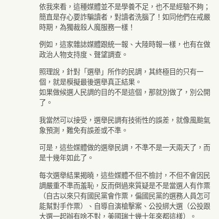
依我來看，這種媒體並不是學養不足，也不是經驗不夠；
簡直是存心要詐騙讀者，對讀者洗腦了！如同他們在戒嚴
時期，為獨裁殺人魔服務一樣！
例如，這家雜誌媒體跟統一報、大陸時報一樣，也有在做
政治人物支持度、聲望調查。
照理說，針對「選舉」所作的民調，其終極目的只有一
個，就是模擬最後選舉真正結果。
如果做候選人民調的目的不是這個，那就別做了，別公開
了。
我當然可以接受，選舉民調有技術性的誤差，就像風颱氣
象預測，難免有誤差或不準。
可是，這些媒體做的選舉民調，不準不是一天兩天了，而
是十幾年如此了。
每次選舉結果揭曉，這些媒體不但不檢討，不但不會因民
調嚴重不準而羞恥，反而倒過來質疑是不是當選人有作票
（自古以來只有國民黨會作票，偏國民黨的選務人員怎可
能幫對手作票）、自導自演槍擊案、公投綁大選（公投跟
大選一起辦有啥不對，美國瑞士幾十年來都這樣）。