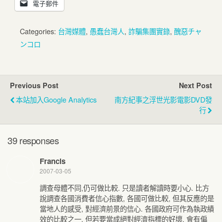
電子郵件
Categories:
台灣媒體
,
愚蠢台灣人
,
詐騙集團實錄
,
醜惡チャ
ンコロ
Previous Post
Next Post
本站加入Google Analytics
南方紀事之浮世光影電影DVD發
行
39 responses
Francis
2007-03-05
調查母體不同,仍可做比較. 只是讀者解讀時要小心. 比方
說調查各國消費者信心指數, 各國可做比較, 但其反應的是
當地人的感受, 對經濟前景的信心. 各國政府可作為執政績
效的比較之一. 但若要當成絕對經濟指標的好壞, 會有偏