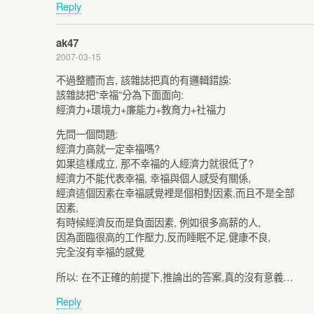
Reply
ak47
2007-03-15
不過整體而言, 該雜誌把真的有邏輯錯誤:
該雜誌把”幸福”分為下面面向:
經濟力+環境力+廉能力+教育力+社福力
先問一個問題:
經濟力高就一定幸福嗎?
如果這樣成立, 那不幸福的人經濟力就很低了?
經濟力不能代表幸福, 幸福與個人感受有關係,
經濟這個因素在幸福感覺裡是個相對因素,而且不是全部
因素,
有時候經濟反而是負面因素, 例如很多高薪的人,
因為面臨很高的工作壓力,反而睡眠不足,健康不良,
完全沒有幸福的感覺
所以: 在不正確的前提下,推論出的答案,真的沒有意義…
Reply