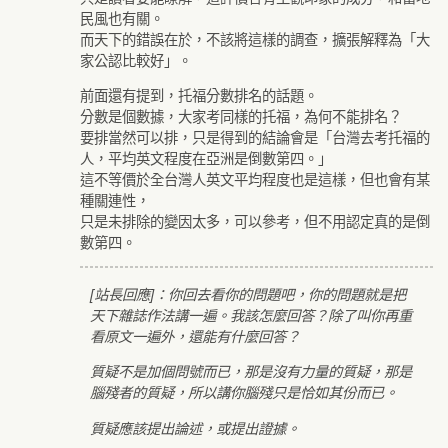
民風也有關。
而天下的錯誤在於，不該將這樣的調查，擴張解釋為「大
家公認比較好」。
前面還有提到，托福分數排名的話題。
分數是個數據，大家考同樣的托福，為何不能排名？
要排當然可以排，只是得到的結論會是「台灣去考托福的
人，平均英文程度在亞洲是倒數第四。」
這不等價於全台灣人英文平均程度也是這樣，但也會有某
種關連性，
只是未排除的變因太多，可以參考，但不用認定真的是倒
數第四。
[站長回應]：你回去看你的問題吧，你的問題就是把
天下雜誌作法講一遍。我該怎麼回答？除了叫你再重
看原文一遍外，還能有什麼回答？
質疑不是加個問號而已，那是沒有力量的質疑，那是
腦殘者的質疑，所以講你腦殘只是恰如其份而已。
質疑應該提出論述，或提出證據。