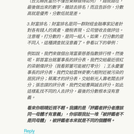
（台北縣民當然不懂台東縣做得如何），錯就錯在，
最後做出來的數字，雜誌去排名！而且告訴你，分數
高就是優秀，分數低就是差。
3.財富排名：財富排名是同一群財經金融專家記者針
對各有錢人的資產、繳稅表現、公司營收去做評估。
注意喔，打分數的，是同一組人。如果，打分數的是
不同人，這種調查就沒意義了。參看以下的舉例：
例如說，我們來做個台灣富豪慈善指數排行榜。然後
呢，郭首富台銘董事長的評分表，我們交給最近很紅
的梁朝偉評分（我看郭董可能被打零分）；王永慶董
事長的評分表，我們交給雲林麥寮六輕附近被污染的
居民評分；蔡萬才的評分表，交給新光人壽老闆去評
分；張忠謀的評分表，我們交給曹興誠去評分。如此
這樣亂找不同的人去評分，最後的分數根本沒有意
義。
看來你眼睛近視不輕。我講的是「評鑑者評分者應該
同一母體才有意義」，你卻跟我扯一堆「被評鑑者不
是同母體」，被評鑑者本來就是不同的個體啊。
Reply