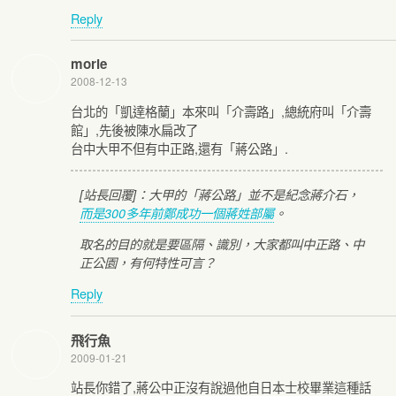
Reply
morie
2008-12-13
台北的「凱達格蘭」本來叫「介壽路」,總統府叫「介壽
館」,先後被陳水扁改了
台中大甲不但有中正路,還有「蔣公路」.
[站長回覆]：大甲的「蔣公路」並不是紀念蔣介石，
而是300多年前鄭成功一個蔣姓部屬
。
取名的目的就是要區隔、識別，大家都叫中正路、中
正公園，有何特性可言？
Reply
飛行魚
2009-01-21
站長你錯了,蔣公中正沒有說過他自日本士校畢業這種話