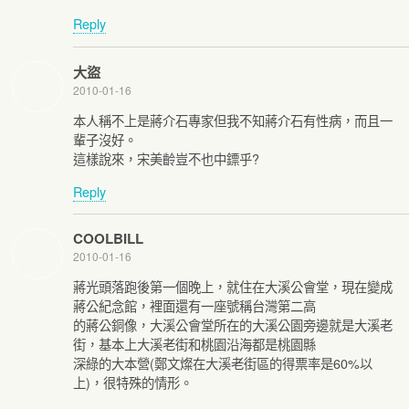
Reply
大盜
2010-01-16
本人稱不上是蔣介石專家但我不知蔣介石有性病，而且一
輩子沒好。
這樣說來，宋美齡豈不也中鏢乎?
Reply
COOLBILL
2010-01-16
蔣光頭落跑後第一個晚上，就住在大溪公會堂，現在變成
蔣公紀念館，裡面還有一座號稱台灣第二高
的蔣公銅像，大溪公會堂所在的大溪公園旁邊就是大溪老
街，基本上大溪老街和桃園沿海都是桃園縣
深綠的大本營(鄭文燦在大溪老街區的得票率是60%以
上)，很特殊的情形。