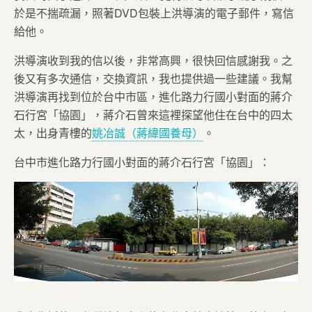
於是不揣疏漏，照著DVD包裝上洪導演的電子郵件，寫信
給他。
洪導演收到我的信以後，非常高興，很快回信感謝我。之
後又有多次通信，交換資訊，我也提供過一些建議。我幫
洪導演再找到位於台中市區，進化路力行國小對面的蔣介
石行宮「協園」，蔣介石曾來這裡探望他住在台中的四太
太，出身青樓的
姚冶誠（蔣緯國養母）
。
台中市進化路力行國小對面的蔣介石行宮「協園」：