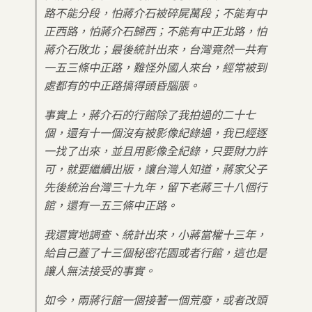
路不能分段，怕蔣介石被碎屍萬段；不能有中
正西路，怕蔣介石歸西；不能有中正北路，怕
蔣介石敗北；最後統計出來，台灣竟然一共有
一五三條中正路，難怪外國人來台，經常被到
處都有的中正路搞得頭昏腦脹。
事實上，蔣介石的行館除了我拍過的二十七
個，還有十一個沒有被影像紀錄過，我已經逐
一找了出來，並且用影像全紀錄，只要財力許
可，就要繼續出版，讓台灣人知道，蔣家父子
先後統治台灣三十九年，留下老蔣三十八個行
館，還有一五三條中正路。
我還實地調查、統計出來，小蔣當權十三年，
給自己蓋了十三個秘密花園或者行館，這也是
讓人無法接受的事實。
如今，兩蔣行館一個接著一個荒廢，或者改頭