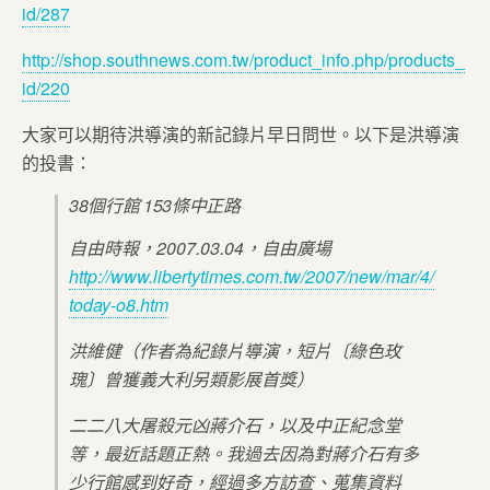
id/287
http://shop.southnews.com.tw/product_info.php/products_
id/220
大家可以期待洪導演的新記錄片早日問世。以下是洪導演
的投書：
38個行館 153條中正路
自由時報，2007.03.04，自由廣場
http://www.libertytimes.com.tw/2007/new/mar/4/
today-o8.htm
洪維健（作者為紀錄片導演，短片〔綠色玫
瑰〕曾獲義大利另類影展首獎）
二二八大屠殺元凶蔣介石，以及中正紀念堂
等，最近話題正熱。我過去因為對蔣介石有多
少行館感到好奇，經過多方訪查、蒐集資料