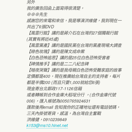
另外
我的廣告回函上面寫得很清楚，
⊕⊕⊕先生
感謝您的來電和來信，我是導演洪維健，我到現在一
共出了6張DVD
【風雲行館】講的是蔣介石在台灣的27個獨裁行館
(其實有將近45處)
【風雲黨產】講的是國民黨在台灣的黨產現場大調查
【綠色玫瑰】講的是陳文成命案
【白色恐怖追思】講的是25位白色恐怖受害者
【碑情推手】講的是二二八紀念碑
【暗夜哭聲】講的是我母親白色恐怖受難家庭的故事
定價都是400，現在推廣給台灣自主的支持者，每片
都是半價200 (而且只要1,000就給您6張)
現金寄台北郵政117-1126信箱
或者轉帳到合作金庫大稻埕分行 ，(合作金庫代號
006)，匯入帳號為0050765924631
匯款後用email 告知我你的正確地址還有電話號碼，
三天內掛號寄貨，感溫，為台灣自主奮戰
洪維健，0910239849
k153@ms10.hinet.net