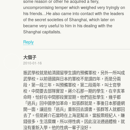
some reason or other he acquired a fiery,
uncompromising temper which weighed very tryingly on
his friends…He also came into contact with the leaders
of the secret societies of Shanghai, which later on
became very useful to him in his dealing with the
Shanghai capitalists.
Reply
大個子
2010-01-16
振武學校就是給清國留學生讀的預備軍校，另外一所叫成
武學校。以前德國與日本的軍校不是讀四年，而是分兩
段，第一段三年，叫預備軍校，第二段兩年，叫士官學
校，中間要去部隊實習。蔣介石那一期的學生，在辛亥革
命時，恰好在中間那段實習期。他們這批學生，幾乎都
「逃兵」回中國參加革命，如張群就是。事後日本那邊網
開一面，讓這些「逃兵」重新回去讀書。張群等人就都回
去了。但是蔣介石當時在上海混幫派，當股票經紀人，賺
錢很多，生活糜爛，所以得性病。因此沒法通過體檢，就
沒有重新入學。他的性病一輩子沒好。