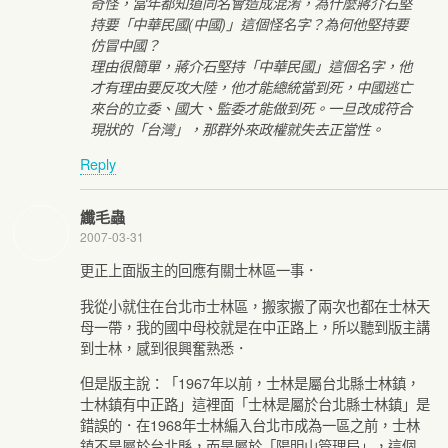
奇怪，當年都知道同名會造成混淆，為什麼蔣介石堅
持要「中華民國(中國)」這個怪名字？為何他堅持要
仿冒中國？
理由很簡單，蔣介石堅持「中華民國」這個名字，他
才有理由要反攻大陸，他才能總統當到死，中國逃亡
來台的立委、國大、監委才能做到死。一旦改成符合
現狀的「台灣」，那群外來政權就失去正當性。
Reply
纖毛蟲
2007-03-31
更正上面版主的回應有關士林區一事．
我從小就住在台北市士林區，搬家搬了兩次也都在士林天
母一帶，我的國中母校就是在中正路上，所以聽到版主講
到士林，感到很興奮熟悉．
但是版主說：「1967年以前，士林是屬台北縣士林鎮，
士林鎮有中正路」這裡面「士林是屬於台北縣士林鎮」是
錯誤的．在1968年士林編入台北市成為一區之前，士林
鎮不是屬於台北縣，而是屬於「陽明山管理局」，這個