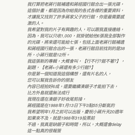
我打算把老蔣行館補遺和蔣經國行館合出一張光碟，
這個計畫，都是因為你給我的各式各樣的重要資料，
才讓我又找到了許多蔣家父子的行館，你是最需要感
激的人。
我希望對我的片子有興趣的人，可以跟我直接連絡，
因為，我可以只收1,000，就掛號給他6張我全部製作
的光碟，將來還可能給七張，包括上面老蔣行館補遺
和蔣經國行館合出的一張，老蔣行館目前找到的是38
所，小蔣行館是12所。
我這張新的專輯，大概會叫，【行不行?館不著?】，
副題，【老蔣+小蔣還有多少行館?】
你是第一個知道我這個構想，還有片名的人，
您可以幫我告訴你的朋友
內容已經拍好6成，還要繼續湊銀子才能拍下去，
比方外島就還無法成行
我現在還在湊銀子好收尾剪接，
蔣經國是在1988年1月13日下午3點55分斷氣的
我希望明年1月之前可以出版，慶祝小蔣升天20週年
如果來不及，就是1988年319投票前
不過，我真是缺銀子和時間，所以，大概還會delay
這一點真的很報簽