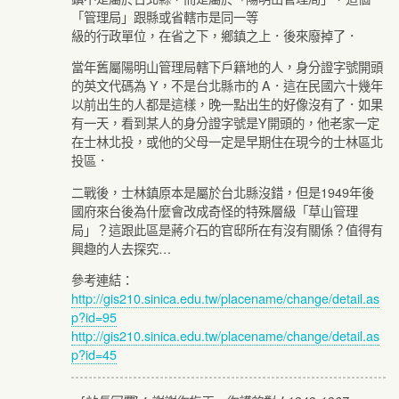
「管理局」跟縣或省轄市是同一等
級的行政單位，在省之下，鄉鎮之上．後來廢掉了．
當年舊屬陽明山管理局轄下戶籍地的人，身分證字號開頭
的英文代碼為 Y，不是台北縣市的 A．這在民國六十幾年
以前出生的人都是這樣，晚一點出生的好像沒有了．如果
有一天，看到某人的身分證字號是Y開頭的，他老家一定
在士林北投，或他的父母一定是早期住在現今的士林區北
投區．
二戰後，士林鎮原本是屬於台北縣沒錯，但是1949年後
國府來台後為什麼會改成奇怪的特殊層級「草山管理
局」？這跟此區是蔣介石的官邸所在有沒有關係？值得有
興趣的人去探究…
參考連結：
http://gis210.sinica.edu.tw/placename/change/detail.as
p?id=95
http://gis210.sinica.edu.tw/placename/change/detail.as
p?id=45