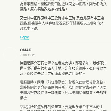
為忠孝西路。至臨沂街口附近以東之中正路，則改名為八
德路，原八德路改名為四維路。
又士林中正路原稱中正公路非中正路,及台北原有中正東
西路,但據說有人稱這樣是祝臭頭仔歸西所以五零年代才
改為中正路.
Reply
OMAR
2008-10-21
協園是蔣介石行宮喔？在我家旁邊，那麼多年，我都不知
道。附近還有很多軍方土地，當年服兵役時，擔任後勤官
時，都陸續去過，才知道那邊是幹什麼的。
我服役時，同事（前任後勤官）曾經入此辦理後勤業務，
當時協園的身分是軍團招待所。為什麼他會去那裡？因為
軍團裝檢成績爛到一踏糊塗，所以軍團給個機會，去那裡
複檢。
話說我所知道師部的營產官，要處理多筆台中市區的土