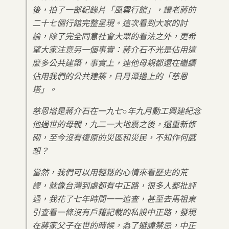
後，拍了一部紀錄片「風雲行館」，讓老蔣的
二十七個行館完整呈現。這次看到大家的討
論，除了完全同意社會大眾的看法之外，更希
望大家注意另一個事實：蔣介石不光是佔用這
麼多公共建築，事實上，連他母親都還在繼續
佔用我們的公共建築，日月潭邊上的「慈恩
塔」。
慈恩塔是蔣介石在一九七○年九月動工興建紀念
他過世的母親，九二一大地震之後，還重新修
砌，至今沒有復原的災區和災民，不知作何感
想？
當然，我們可以用輕鬆的心情來看歷史的荒
謬，就像台灣到處都有中正路，很多人都批評
過，我花了七年時間一一追查，甚至去馬祖東
引查看一條沒有戶籍記載的私設中正路，發現
在蔣家父子在世的時候，為了避諱禁忌，中正