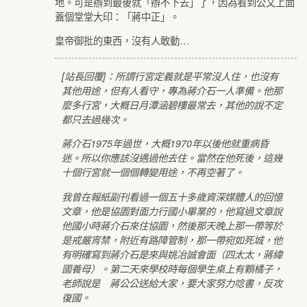
地。可是辦到最後就「辦不下去」了，因為看到公文上面
蓋個堂堂大印：「蔣中正」。
皇帝御批的東西，沒有人敢動…
[站長回覆]：所謂行宮定義就是平常沒人住，也沒有
其他用途，但有人看守，專為蔣介石一人準備。他那
麼多行宮，大概日月潭涵碧樓最常去，其他的說不定
都只去過幾次。
蔣介石1975年過世，大概1970年以後他就重病昏
迷。所以你應該沒遇過他去住。當然在他死後，這幾
十個行宮就一個個轉變用途，不再空著了。
我曾在報紙副刊看過一個五十多歲資深媒體人的回憶
文章，他是協園對面力行國小畢業的，他寫過文章說
他國小時蔣介石來住協園，然後那天晚上那一帶等於
是戒嚴宵禁，附近有路障管制，那一帶宛如死城，他
有明確寫到蔣介石是來與姚冶誠會面（四太太，蔣緯
國養母）。第二天來學校時每個學生桌上有顆橘子，
老師說是 蔣公公送給大家，要大家努力唸書，反攻
復國。