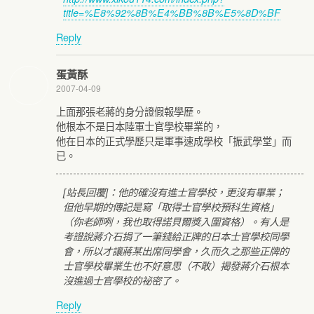
title=%E8%92%8B%E4%BB%8B%E5%8D%BF
Reply
蛋黃酥
2007-04-09
上面那張老蔣的身分證假報學歷。
他根本不是日本陸軍士官學校畢業的，
他在日本的正式學歷只是軍事速成學校「振武學堂」而
已。
[站長回覆]：他的確沒有進士官學校，更沒有畢業；
但他早期的傳記是寫「取得士官學校預科生資格」
（你老師咧，我也取得諾貝爾獎入圍資格）。有人是
考證說蔣介石捐了一筆錢給正牌的日本士官學校同學
會，所以才讓蔣某出席同學會，久而久之那些正牌的
士官學校畢業生也不好意思（不敢）揭發蔣介石根本
沒進過士官學校的祕密了。
Reply