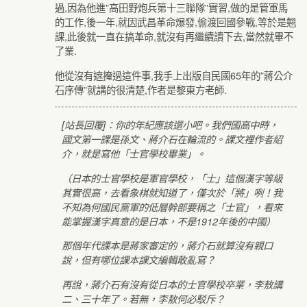
過,因為他進”高田野炮兵第十三聯隊”實習,做的是管軍馬
的工作,後一年,就因武昌革命爆發,偷渡回國參戰,等於是翹
課,此後就一直在搞革命,就沒有再繼續讀下去,當然就畢不
了業.
他從沒有遮掩過這件事,我手上出版自民國65年的”蔣公介
石序傳”就講的很清楚,作者是黎東方老師.
[站長回覆]：你的年紀應該還小吧。我們國高中時，
國文第一課是孫文、蔣介石在輪流的。課文裡作者紹
介，就是寫他「士官學校畢業」。
（日本的士官學校是軍官學校，「士」這個漢字等級
其實很高，去看象棋就知道了，僅次於「將」咧！我
不知為何國民黨軍的低層幹部要稱之「士官」，看來
能掌握漢字真意的是日本，不是1912年後的中國）
那個年代課本是蔣家審定的，蔣介石就算沒有親口
說，但有哪位課本課文編輯敢亂寫？
再說，蔣介石有沒有從日本的士官學校卒業，李敖講
二、三十年了。若無，李敖何必駁斥？