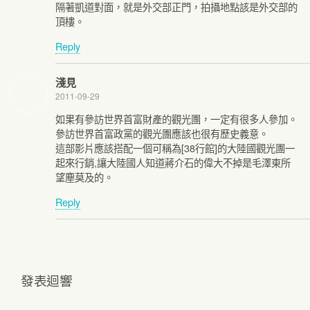
隔著凱道對面，就是外交部正門，拍攝地點該是外交部的
頂樓。
Reply
淺見
2011-09-29
如果有參訪世界首富財產的觀光團，一定有很多人參加。
參訪世界首富政黨的觀光團應該也很有歷史義意。
這部影片應該搭配一個可稱為[38行館]的大陸國觀光團一
起來行銷,讓大陸國人知道蔣介石的偉大不掉是毛澤東所
望塵莫及的。
Reply
發表迴響