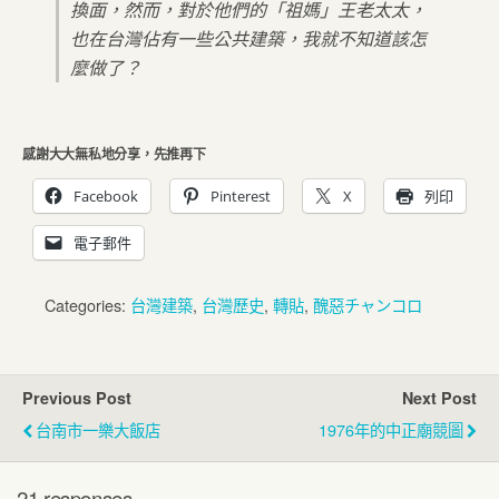
換面，然而，對於他們的「祖媽」王老太太，
也在台灣佔有一些公共建築，我就不知道該怎
麼做了？
感謝大大無私地分享，先推再下
Facebook
Pinterest
X
列印
電子郵件
Categories:
台灣建築
,
台灣歷史
,
轉貼
,
醜惡チャンコロ
Previous Post
Next Post
台南市一樂大飯店
1976年的中正廟競圖
21 responses