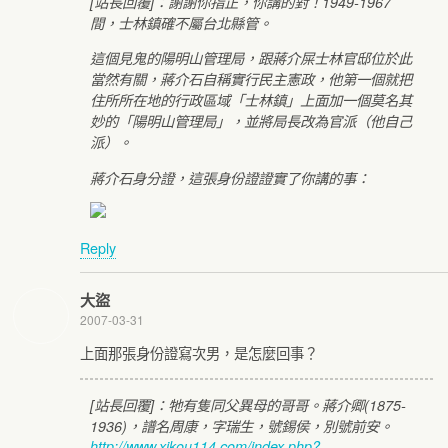
[站長回覆]：謝謝你指正，你講的對！1949-1967
間，士林鎮確不屬台北縣管。
這個見鬼的陽明山管理局，跟蔣介屎士林官邸位於此
當然有關，蔣介石自稱實行民主憲政，他第一個就把
住所所在地的行政區域「士林鎮」上面加一個莫名其
妙的「陽明山管理局」，並將局長改為官派（他自己
派）。
蔣介石身分證，這張身份證證實了你講的事：
Reply
大盜
2007-03-31
上面那張身份證寫次男，是怎麼回事？
[站長回覆]：牠有隻同父異母的哥哥。蔣介卿(1875-
1936)，譜名周康，字瑞生，號錫侯，別號前安。
http://www.xikou114.com/index.php?