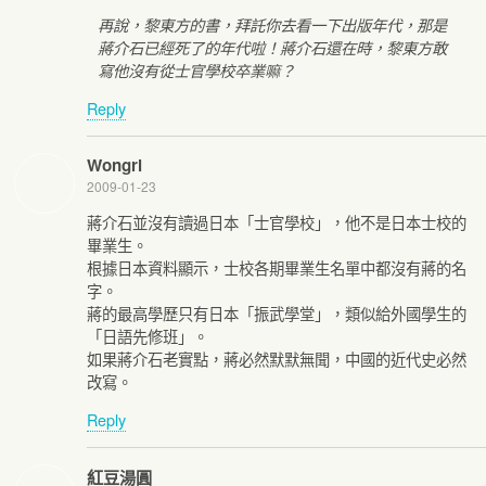
再說，黎東方的書，拜託你去看一下出版年代，那是
蔣介石已經死了的年代啦！蔣介石還在時，黎東方敢
寫他沒有從士官學校卒業嘛？
Reply
Wongrl
2009-01-23
蔣介石並沒有讀過日本「士官學校」，他不是日本士校的
畢業生。
根據日本資料顯示，士校各期畢業生名單中都沒有蔣的名
字。
蔣的最高學歷只有日本「振武學堂」，類似給外國學生的
「日語先修班」。
如果蔣介石老實點，蔣必然默默無聞，中國的近代史必然
改寫。
Reply
紅豆湯圓