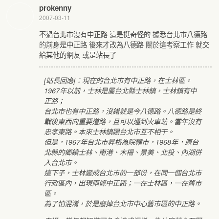
prokenny
2007-03-11
不過台北市沒有中正路 這是挺奇怪的 據悉台北市八德路
的前身是中正路 後來才改為八德路 關於這考察工作 就交
給其他的網友 或是站長了
[站長回應]：現在的台北市有中正路，在士林區。
1967年以前，士林是屬台北縣士林鎮，士林鎮有中
正路；
台北市也有中正路，沒錯就是今八德路。八德路是終
戰後東西向重要道路，且可以通到火車站。當年沒有
忠孝東路。本來士林鎮跟台北市互不相干。
但是，1967年台北市昇格為院轄市，1968年，原台
北縣的鄉鎮士林、南港、木柵、景美、北投、內湖併
入台北市。
這下子，士林變成台北市的一部份，在同一個台北市
行政區內，出現兩條中正路；一在士林區，一在舊市
區。
為了怕混淆，於是廢掉台北市中心舊市區的中正路。