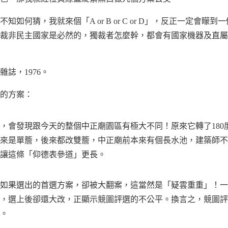
如何猜，我就來個「A or B or C or D」，反正一定會矇
裁非民主國家是必然的，獨裁者怎麼幹，都會有國家機器及直屬
誌，1976。
的方案：
，會發現跟今天的整個中正廟園區有極大不同！原來它轉了180
來是單簷，後來都改雙簷，中正廟前本來有個長水池，建築師不
讓這條「仰德表參道」更長。
如果選出的首選方案，卻被大翻案，這當然是「疑雲重重」！一
，選上後卻還大改，正顯示競圖評選的不公平。換言之，競圖評
。