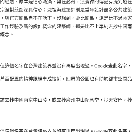
的經驗，原本是信心滿滿，勢在必得，漢寶德的傳記有提到還在
宗澄對競圖深具信心；沈祖海建築師則是當年設計最多公共建築的
，與官方關係自不在話下。沒想到，要比關係，還是比不過蔣家
工作經驗及新的設計概念的建築師，還是比不上單純去抄中國南
概念。
但這個名字在台灣建築界並沒有再度出現過。Google查此名字
甚至配置的精神跟楊卓成接近，四周的公園也有助於都市空間品
該去抄中國南京中山陵，或去抄廣州中山紀念堂，抄天安門，抄
但這個名字在台灣建築界並沒有再度出現過。Google查此名字