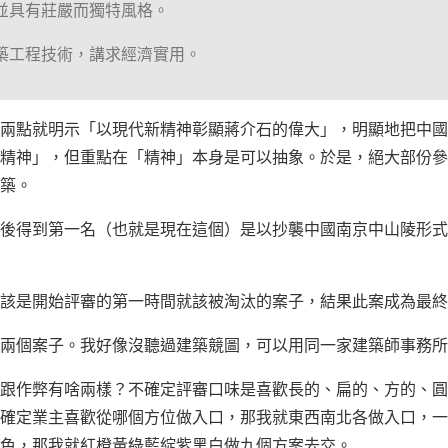
，並具有莊嚴而獨特風格。
建築工程技術，講求經濟實用。
兩點就明示「以現代新精神彰顯蔣介石的偉大」，明顯地把中國
精神」，但重點在「精神」本身是可以抽象。於是，絕大部份參
築。
後得到第一名（也就是現在這個）是以抄襲中國南京中山陵形式
該是開始評審的第一時間就該被淘汰的案子，結果此案成為最終
兩個案子。我好像沒聽過建築競圖，可以用同一家建築師事務所
跟作弊有啥兩樣？不確定評審口味是喜歡長的、扁的、方的、圓
確定業主喜歡從哪個方位做入口，那我就東西南北各做入口，一
色，那我就紅橙黃綠藍綻紫黑白做九個方案去交。