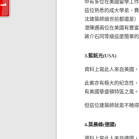
中有多位在美國留學工作
這位熟悉的成大學弟，費
沈建築師過世前都還是）
澄陳邁兩位在美國有豐富
蔣介石同等級這麼簡單的
3.藍銘光(USA)
資料上寫此人來自美國，
此案亦有極大的紀念性，
有美國華盛頓特區之風。
但這位建築師就是不曉得
4.莫晨峰(德國)
資料上寫此人來自德國，