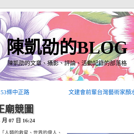
陳凱劭的BLOG
陳凱劭的文章、攝影、評論、活動記錄的部落格
153條中正路
文建會前輩台灣藝術家顏
中正廟競圖
月 07 日 16:24
「人類的救星、世界的偉人、