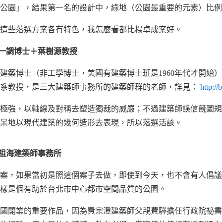
公園」，結果第一名的設計中，綠地（公園最重要的元素）比例
這些落選方案各有特色，我怎麼看都比楊卓成案好。
張一調博士＋葉樹源教授
建築博士（非工學博士，美國有建築博士班是1960年代才開始
築系教授，是三大建築師事務所的建築師群的老師，詳見：
http:/
極強，以軸線及對稱去塑造獨裁的威嚴；不過建築師誤信競圖規
呆地以現代建築的幾何造形去表現，所以落選活該。
沈祖海建築師事務所
案，如果當初是照這個案子去做，即使到今天，也不會有人倡議
樣是個有助於台北市中心都市空間品質的公園。
國開業的重要作品，因為費宗澄建築師父親費驊擔任行政院祕書