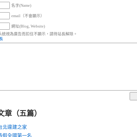
名字(Name)
email（不會顯示）
網址(Blog, Website)
被系統視為廣告而扣住不顯示，請待站長解除。
站長
機文章（五篇）
台北違建之家
造假全國第一名