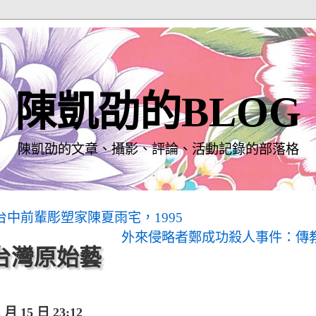
陳凱劭的BLOG
陳凱劭的文章、攝影、評論、活動記錄的部落格
中前輩彫塑家陳夏雨宅，1995
外來侵略者鄭成功殺人事件：傳
台灣原始藝
月 15 日 23:12