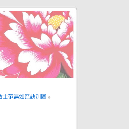
教士范無如區訣別圖
»