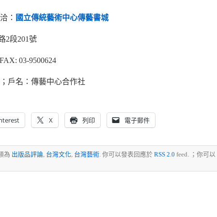
洽：
國立傳統藝術中心傳藝書城
路2段201號
FAX: 03-9500624
31；戶名：傳藝中心合作社
nterest
X
列印
電子郵件
歸類為
出版品評論
,
台灣文化
,
台灣藝術
. 你可以發表回應於
RSS 2.0
feed. ；你可以