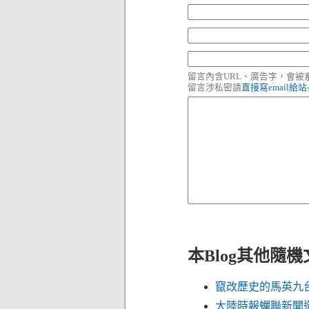
留言內含URL、廣告字，會
留言涉私密請
直接寫email給
本Blog其他隨
竄改歷史的馬英九
大陸時報蟬聯新聞