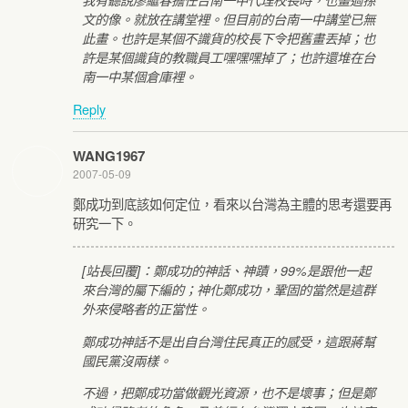
我有聽說廖繼春擔任台南一中代理校長時，也畫過孫
文的像。就放在講堂裡。但目前的台南一中講堂已無
此畫。也許是某個不識貨的校長下令把舊畫丟掉；也
許是某個識貨的教職員工嘿嘿嘿掉了；也許還堆在台
南一中某個倉庫裡。
Reply
WANG1967
2007-05-09
鄭成功到底該如何定位，看來以台灣為主體的思考還要再
研究一下。
[站長回覆]：鄭成功的神話、神蹟，99%是跟他一起
來台灣的屬下編的；神化鄭成功，鞏固的當然是這群
外來侵略者的正當性。
鄭成功神話不是出自台灣住民真正的感受，這跟蔣幫
國民黨沒兩樣。
不過，把鄭成功當做觀光資源，也不是壞事；但是鄭