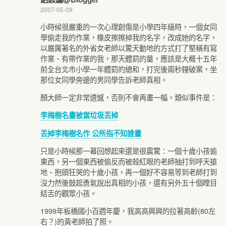
2007-05-09
小時候很嚴重的一次心理創傷是小學四年級時，一個女同
學偷走我的作業，橡皮擦擦掉我的名字，改成她的名字，
以嚴厲著名的外省女老師以驚天動地的方式打了堅稱有寫
作業、有帶作業的我，那天體罰的量，應該是大概十五年
前全台北市小學一年體罰的總和，打完後兩秒鐘破案，坐
那位女同學旁邊的男同學告訴老師真相。
顏大師一定非常遺憾，否則不會再畫一幅。類似事件是：
李梅樹名畫被當垃圾丟掉
丟掉李梅樹名作 公所指不知誰畫
只是小時候那一幕回想起來還是很震驚：一個十歲小孩偷
東西，另一個東西被偷反而被殺紅眼的老師抽打到呼天搶
地、抱頭狂哭的十歲小孩，再一個好不容易等到老師打到
沒力然後鼓起勇氣說出真相的小孩，還有另外五十個瞠目
結舌的觀眾小孩。
1999年板橋國小百週年慶，我高高興興的拉著高齡(80左
右？)的黃老師拍了照。