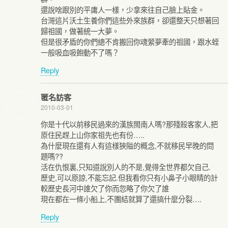
還說啥跟別的平庸人一樣，少拿來往自己臉上貼金。
台灣這片沃土生養你們這些外來族群，卻還整天只想著回
歸祖國，做著統一大夢。
但是很矛盾的你們總不肯搬回你魂縈夢牽的祖國，跟水蛭
一般吸血吸飽動不了嗎？
Reply
匿名訪客
2010-03-01
你是十代以前移民過來的漢族閩南人嗎?那殘殺客家人,把
原住民趕上山你家祖先也有份…..
為什麼現在還有人有這樣狹隘的概念,不就移民早晚的問
題嗎??
活在仇恨裏,只知道說別人的不是,覺得全世界都欠自己.
歷史,可以原諒,不能忘記.但我看你只有小鼻子小眼睛的計
較歷史長河中誰欠了你而忽略了你欠了誰
現在都在一條小船上,不團結就算了還搞什麼分裂….
Reply