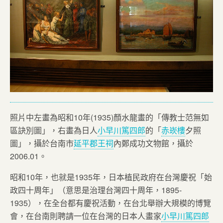
照片中左畫為昭和10年(1935)顏水龍畫的「傳教士范無如
區訣別圖」，右畫為日人
小早川篤四郎
的「
赤崁樓
夕照
圖」，攝於台南市
延平郡王祠
內鄭成功文物館，攝於
2006.01。
昭和10年，也就是1935年，日本植民政府在台灣慶祝「始
政四十周年」（意思是治理台灣四十周年，1895-
1935），在全台都有慶祝活動，在台北舉辦大規模的博覽
會，在台南則聘請一位在台灣的日本人畫家
小早川篤四郎