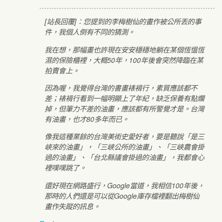
[站長回覆]：您提到的李梅樹仙的畫作被公所丟的事
件，我個人倒有不同的猜測。
我在想，那幅畫也許現在安安穩穩地躺在某個恆慍恆
濕的保險櫃裡，大概50年，100年後會突然降臨在某
拍賣會上。
因為喔，我覺得台灣的書畫裱褙行，素質應該都不
差；裱褙行看到一幅明顯上了年紀，缺乏保養有點爛
掉，但筆力不差的油畫，應該都有所警覺才是。台灣
有油畫，也才80多年而已。
像我這種業餘的台灣美術史愛好者，要是聽說「是三
峽來的油畫」，「三峽公所的油畫」、「三峽農會掛
過的油畫」、「台北縣議會掛過的油畫」，我都會心
裡噗噗跳了。
還好現在網路盛行，Google當道，我相信100年後，
那時的人們還是可以從Google庫存檔裡翻出梅樹仙
畫作失蹤的訊息。