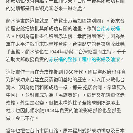
鄭成功也很有興趣；一直到今天，台南一帶與鄭成功有關
的史蹟都是日本觀光客必來一遊之處。
顏水龍畫的這幅就是「傳教士范無如區訣別圖」。後來台
南歷史館把這批與鄭成功有關的油畫，移到
台南赤崁樓
去。也因為這批畫作移到赤崁樓，幸而得到保存；因為美
軍在太平洋戰爭末期轟炸台南，台南歷史館建築與收藏幾
乎全毀。顏水龍也在1944年參與了台灣總督府主持，千千
岩助太郎教授負責的
赤崁樓的整修工程中的彩繪及油漆
。
這批畫作一直在赤崁樓掛到1960年代，國民黨政府也注意
到鄭成功來台建立反清復明基地的歷史，可以用來教化台
灣人（因為他們和鄭成功一樣，都是 退居台灣、希望反攻
中國），並封鄭成功為「民族英雄」，於是又花錢重修赤
崁樓，外型是沒變，但把木構造柱子全換成鋼筋混凝土
柱；也因此顏水龍1944年負責的油漆彩繪部份也全部重
做，今已不存。
當年也把在台南市開山路，原本福州式鄭成功祠廟及日本