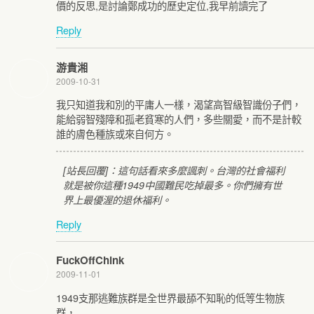
價的反思,是討論鄭成功的歷史定位,我早前讀完了
Reply
游貴湘
2009-10-31
我只知道我和別的平庸人一樣，渴望高智級智識份子們，
能給弱智殘障和孤老貧寒的人們，多些關愛，而不是計較
誰的膚色種族或來自何方。
[站長回覆]：這句話看來多麼諷刺。台灣的社會福利
就是被你這種1949中國難民吃掉最多。你們擁有世
界上最優渥的退休福利。
Reply
FuckOffChink
2009-11-01
1949支那逃難族群是全世界最舔不知恥的低等生物族
群，