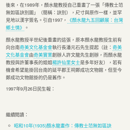
後來，在1989年，顏水龍教授自己重畫了一張「傳教士范
無如區訣別圖」（簡稱：訣別），尺寸與原作一樣，並罕
見地以漢字簽名。引自1997，
《顏水龍九五回顧展：台灣
鄉土情》
。
顏水龍教授半世紀後重畫的這張，原本顏水龍教授生前有
向台南
奇美文化基金會
執行長潘元石先生提起（註：
奇美
文化基金會
由
奇美實業
創辦人許文龍先生創辦，而顏水龍
教授與許董事長的姐姐
楊許仙里女士
是多年好友），若有
機會希望能掛回台南的延平郡王祠鄭成功文物館，但至今
鄭成功文物館掛的仍是舊作。
1997年9月26日民生報：
繼續閱讀：
昭和10年(1935)顏水龍畫作：傳教士范無如區訣