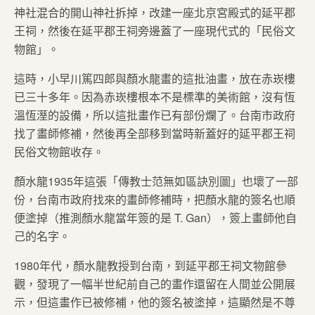
神社混合的開山神社拆掉，改建一座北京宮殿式的延平郡
王祠，然後在延平郡王祠旁邊蓋了一座現代式的「民俗文
物館」。
這時，小早川篤四郎與顏水龍畫的這批油畫，放在赤崁樓
已三十多年。因為赤崁樓根本不是標準的美術館，沒有恆
溫恆溼的設備，所以這批畫作已有部份爛了。台南市政府
找了畫師修補，然後再全部移到當時新蓋好的延平郡王祠
民俗文物館收存。
顏水龍1935年這張「傳教士范無如區訣別圖」也壞了一部
份，台南市政府找來的畫師修補時，把顏水龍的簽名也順
便塗掉（推測顏水龍當年簽的是 T. Gan），簽上畫師他自
己的名字。
1980年代，顏水龍教授到台南，到延平郡王祠文物館參
觀，發現了一幅半世紀前自己的畫作還留在人間並公開展
示，但這畫作已被修補，他的簽名被塗掉，這顯然是不尊