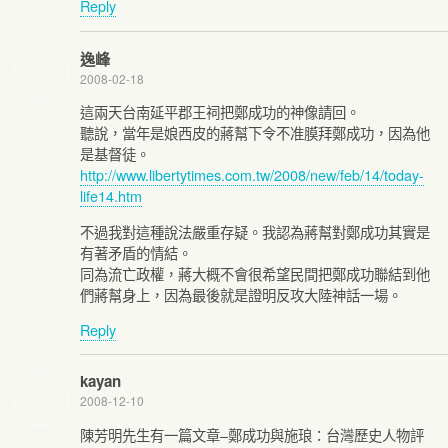
Reply
逸峰
2008-02-18
這兩天台南延平郡王祠把鄭成功的神像請回。
聽說，當年是娘西皮的蔣幫下令不准膜拜鄭成功，因為他
是基督徒。
http://www.libertytimes.com.tw/2008/new/feb/14/today-
life14.htm
不過我對這種說法嚴重存疑。我認為蔣幫對鄭成功其實是
有著矛盾的情結。
同為流亡政權，蔣大概不會很希望民間把鄭成功聯結到他
們蔣幫身上，因為最後就是證明反攻大陸神話一場。
Reply
kayan
2008-12-10
陳芳明先生有一篇文章–鄭成功與施琅：台灣歷史人物評