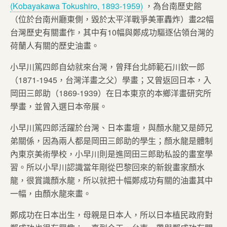
(Kobayakawa Tokushiro, 1893-1959)
，為台南歷史館
（位於台南州廳東側，毀於太平洋戰爭美軍轟炸）畫22幅
台灣歷史有關畫作，其中有10幅與鄭成功驅逐佔領台灣的
荷蘭人有關的歷史油畫。
小早川篤四郎自幼就來台灣，曾拜台北師範石川欽一郎
（1871-1945，台灣洋畫之父）學畫；又曾返回日本，入
岡田三郎助（1869-1939）在日本東京的本鄉洋畫研究所
學畫，並曾入選日本帝展。
小早川篤四郎活躍於台灣、日本畫壇，與顏水龍又是師兄
弟關係，因為兩人都是岡田三郎助的學生；顏水龍是體制
內東京美術學校，小早川則是進岡田三郎助私設的畫室學
習。所以小早川認識當年剛從巴黎回來的新銳畫家顏水
龍，很賞識顏水龍，所以就把十幅鄭成功有關的油畫其中
一幅，由顏水龍來畫。
鄭成功在日本出生，母親是日本人，所以日本植民政府對