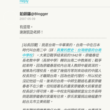
Reply
鉑鎂鑼@Blogger
2007-05-09
有道理。
謝謝凱劭老師！
[站長回覆]：我是台南一中畢業的，台南一中在日本
時代叫台南二中（詳：
真實的歷史：台灣總督府台南
中學校
）。大東亞戰爭結束前的1942年，廖繼春從
長老教中學（長榮中學）轉到台南二中教美術；戰爭
結束時，因為廖繼春是校內台灣人教師中最資深的，
被推為代理校長，他做了幾個月等到來劫收的中國人
校長到任，才離開台南。因為他是代理的，所以校史
沒記他這一段，後來的台南一中師生聽過名畫家廖繼
春者不在少數，但知道著名的畫家廖繼春大前輩曾是
校長卻少得可憐。南一中校友阿扁總統當台北市長時
倒是跟廖繼春的家屬有往來，廖氏家屬捐出幾幅畫作
給台北市立美術館。