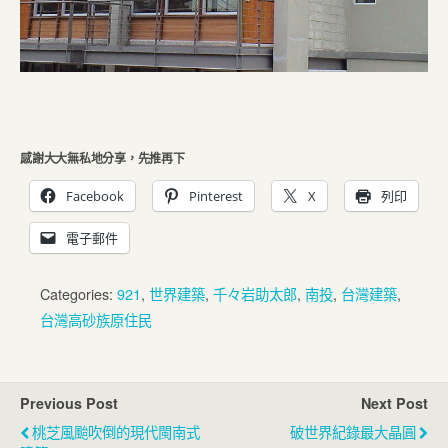
感謝大大無私地分享，先推再下
Facebook
Pinterest
X
列印
電子郵件
Categories:
921
,
世界建築
,
千々岩助太郎
,
南投
,
台灣建築
,
台灣高砂族原住民
Previous Post
Next Post
桃芝風颱吹倒的現代閩南式
破世界紀錄最大晶圓