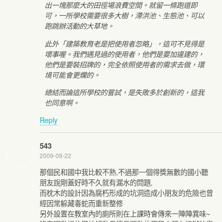
出一塊那麼大的田徑場浪費空間。就留一條跑道即
可，一所學校需要很多大樹，滯洪池、生態池、可以
跑跳辦活動的大草地。
此外「建築教育老是把使用者忽略」，這可不見得是
壞事喔。我們遇見過的使用者，他們是要加違建的，
他們是要裝招牌的，完全依照使用者的需求去做，環
境可能會更爛的。
總結而論這所學校的嘗試，是失敗多於創新的，這我
也同意啊。
Reply
543
2009-09-22
那個民和國中我比較不熟,不過那一個得獎無數的國小聽
朋友說剛蓋好時不久就有漏水的問題,
而枕木的設計因為腐朽形成的坑洞造成小朋友的危險也曾
經因常躲藏毒蛇而重新整修
另外設置在教室內的廁所則在上課時會傳來一陣陣異味~