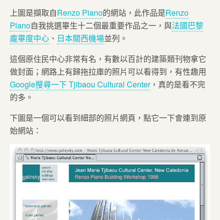
上圖是擷取自
Renzo Piano
的網站，此作品是
Renzo
Piano
自我挑選畢生十二個最重要作品之一，與
法國巴黎
龐畢度中心
、
日本關西機場
並列。
這個原住民中心非常有名，有數以百計的建築類刊物拿它
做封面；網路上有歸拖拉庫的照片可以看得到，有性趣用
Google搜尋一下 Tjibaou Cultural Center
，真的是看不完
的多。
下圖是一個可以看到細部的照片網頁，點它一下會連到原
始網站：