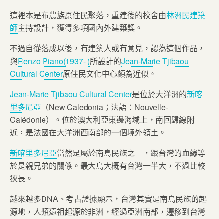
這裡本是布農族原住民聚落，重建後的校舍由
林洲民建築
師
主持設計，獲得多項國內外建築獎。
不過自從落成以後，有建築人或有意見，認為這個作品，
與
Renzo Piano(1937- )
所設計的
Jean-Marie Tjibaou
Cultural Center
原住民文化中心頗為近似。
Jean-Marie Tjibaou Cultural Center
是位於大洋洲的
新喀
里多尼亞
（New Caledonia；法語：Nouvelle-
Calédonie）。位於澳大利亞東邊海域上，南回歸線附
近，是法國在大洋洲西南部的一個境外領土。
新喀里多尼亞
當然是屬於南島民族之一，跟台灣的血緣等
於是親兄弟的關係。最大島大概有台灣一半大，不過比較
狹長。
越來越多DNA、考古證據顯示，台灣其實是南島民族的起
源地，人類遠祖起源於非洲，經過亞洲南部，遷移到台灣