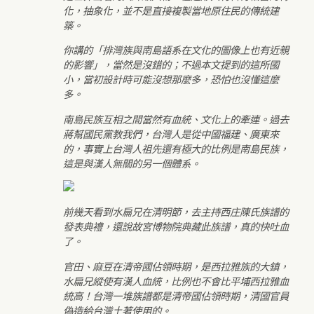
化，抽象化，並不是直接複製當地原住民的傳統建
築。
你講的「排灣族與南島語系在文化的圖像上也有近親
的影響」，當然是沒錯的；不過本文提到的這所國
小，當初設計時可能沒想那麼多，恐怕也沒懂這麼
多。
南島民族互相之間當然有血統、文化上的牽連。過去
蔣幫國民黨教我們，台灣人是從中國福建、廣東來
的，事實上台灣人祖先還有極大的比例是南島民族，
這是與漢人無關的另一個體系。
前幾天看到水扁兄在清明節，去主持西庄陳氏族譜的
發表典禮，還說故宮博物院典藏此族譜，真的快吐血
了。
官田、麻豆在清帝國佔領時期，是西拉雅族的大鎮，
水扁兄縱使有漢人血統，比例也不會比平埔西拉雅血
統高！台灣一堆族譜都是清帝國佔領時期，清國官員
偽造給台灣土著使用的。