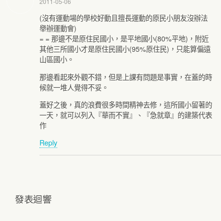
2011-05-06
(沒有運動場的學校好動且擅長運動的原民小朋友沒辦法
舉辦運動會)
= = 那邊不是原住民國小，是平地國小(80%平地)，附近
其他三所國小才是原住民國小(95%原住民)，只能算偏遠
山區國小。
那邊看起來外觀不錯，但是上課有問題是事實，在蓋的時
候就一堆人覺得不妥。
蓋好之後，真的浪費很多時間精神去修，這所國小留著的
一天，就可以列入『華而不實』、『急就章』的建築代表
作
Reply
發表迴響