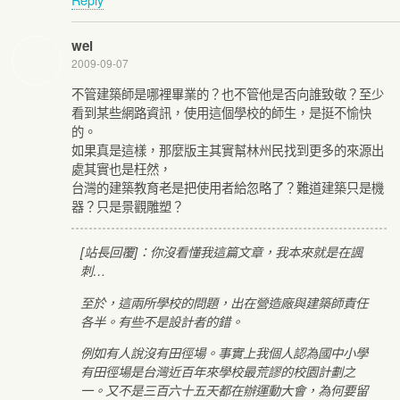
wei
2009-09-07
不管建築師是哪裡畢業的？也不管他是否向誰致敬？至少
看到某些網路資訊，使用這個學校的師生，是挺不愉快
的。
如果真是這樣，那麼版主其實幫林州民找到更多的來源出
處其實也是枉然，
台灣的建築教育老是把使用者給忽略了？難道建築只是機
器？只是景觀雕塑？
[站長回覆]：你沒看懂我這篇文章，我本來就是在諷
刺…
至於，這兩所學校的問題，出在營造廠與建築師責任
各半。有些不是設計者的錯。
例如有人說沒有田徑場。事實上我個人認為國中小學
有田徑場是台灣近百年來學校最荒謬的校園計劃之
一。又不是三百六十五天都在辦運動大會，為何要留