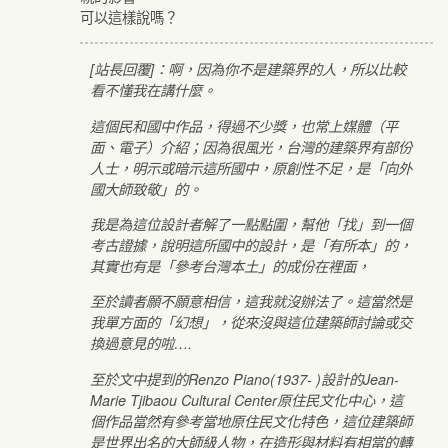
可以這樣說嗎？
[站長回覆]：啊，因為你不是建築界的人，所以比較
看不懂我在講什麼。
這個民和國中作品，得過不少獎，也常上媒體（平
面、電子）介紹；因為很風光，台灣的建築界有部份
人士，明示或暗示這所國中，原創性不足，是「向外
國大師致敬」的。
我是為這位設計者解了一點點圍，幫他「找」到一個
考古證據，說明這所國中的設計，是「有所本」的，
其實也有是「參考台灣本土」的成份在裡面，
至於讀者願不願意相信，這我就沒辦法了。這當然是
我單方面的「幻想」，從來沒與這位建築師討論或交
換過意見的啦….
至於文中提到的Renzo Piano(1937- )設計的Jean-
Marie Tjibaou Cultural Center原住民文化中心，這
個作品當然有參考當地原住民文化特色，這位建築師
是世界出名的大師級人物，在造形與材料有相當的轉