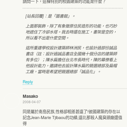
請問一下，這棟特別的校園建築的功能是什麼？
[站長回覆]：是「圖書館」。
上面那裝飾，除了有象徵原住民造形的功能，也巧妙
地遮住了冷卻水塔。我去時還在施工，書架是空的，
所以看不出是什麼空間。
這所重建學校設計建築師林洲民，也設計過部份誠品
書店（註：設計過誠品書店全國幾十個分店的建築師
有多位）；陳水扁擔任台北市長時代，陳的幕僚看上
他設計能力，邀請他去設計陳水扁的競選總部及扁帽
工廠，當時是希望把競選總部「誠品化」。
Reply
Masako
2008-04-07
同是屬於南島民族,性格卻相差甚遠了!彼國建築的存在以
記念Jean-Marie Tjibaou的功績,遠比那殺人魔臭頭廟還值
得