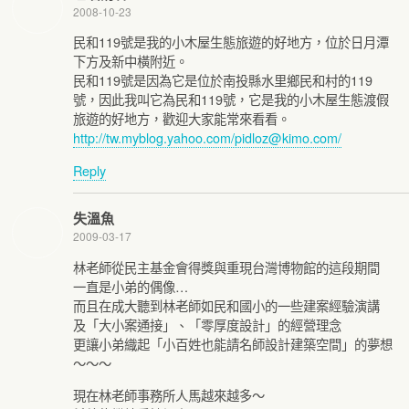
2008-10-23
民和119號是我的小木屋生態旅遊的好地方，位於日月潭
下方及新中橫附近。
民和119號是因為它是位於南投縣水里鄉民和村的119
號，因此我叫它為民和119號，它是我的小木屋生態渡假
旅遊的好地方，歡迎大家能常來看看。
http://tw.myblog.yahoo.com/
pidloz@kimo.com
/
Reply
失溫魚
2009-03-17
林老師從民主基金會得獎與重現台灣博物館的這段期間
一直是小弟的偶像…
而且在成大聽到林老師如民和國小的一些建案經驗演講
及「大小案通接」、「零厚度設計」的經營理念
更讓小弟織起「小百姓也能請名師設計建築空間」的夢想
～～～
現在林老師事務所人馬越來越多～