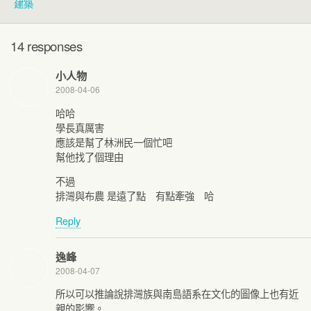
建築
14 responses
小人物
2008-04-06
哈哈
學長真厲害
應該是幫了林洲民一個忙吧
幫他找了個理由
不過
排灣與布農 是遠了點 有點牽強 哈
Reply
逸峰
2008-04-07
所以可以推論說排灣族與南島語系在文化的圖像上也有近
親的影響。