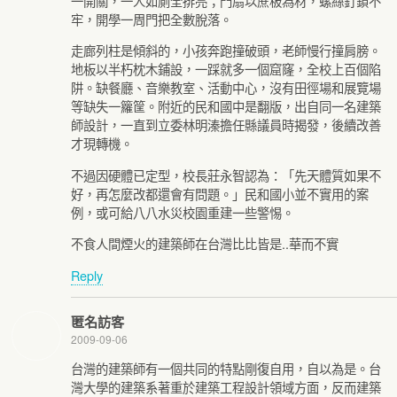
一開關，一人如廁全排亮；門扇以蔗板為材，螺絲釘鎖不
牢，開學一周門把全數脫落。
走廊列柱是傾斜的，小孩奔跑撞破頭，老師慢行撞肩膀。
地板以半朽枕木鋪設，一踩就多一個窟窿，全校上百個陷
阱。缺餐廳、音樂教室、活動中心，沒有田徑場和展覽場
等缺失一籮筐。附近的民和國中是翻版，出自同一名建築
師設計，一直到立委林明溱擔任縣議員時揭發，後續改善
才現轉機。
不過因硬體已定型，校長莊永智認為：「先天體質如果不
好，再怎麼改都還會有問題。」民和國小並不實用的案
例，或可給八八水災校園重建一些警惕。
不食人間煙火的建築師在台灣比比皆是..華而不實
Reply
匿名訪客
2009-09-06
台灣的建築師有一個共同的特點剛復自用，自以為是。台
灣大學的建築系著重於建築工程設計領域方面，反而建築