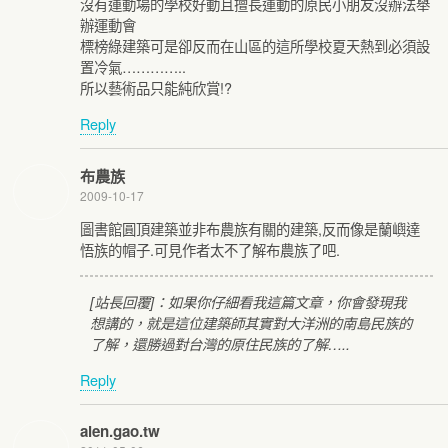
沒有運動場的學校好動且擅長運動的原民小朋友沒辦法舉
辦運動會
標榜綠建築可是卻反而在山區的這所學校夏天熱到必須設
置冷氣…………..
所以藝術品只能純欣賞!?
Reply
布農族
2009-10-17
圖書館圓頂建築並非布農族有關的建築,反而像是蘭嶼達
悟族的帽子.可見作者太不了解布農族了吧.
[站長回覆]：如果你仔細看我這篇文章，你會發現我
想講的，就是這位建築師其實對大洋洲的南島民族的
了解，還勝過對台灣的原住民族的了解…..
Reply
alen.gao.tw