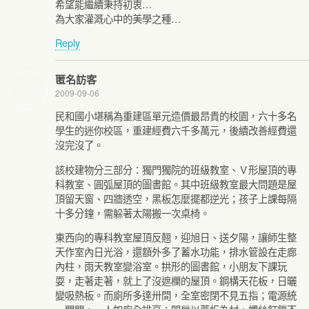
希望能繼續秉持初衷…
為大家灌溉心中的美學之種…
Reply
匿名訪客
2009-09-06
民和國小堪稱為重建區單元造價最昂貴的校園，六十多名
學生的迷你校區，重建經費六千多萬元，後續改善經費還
沒完沒了。
該校建物分三部分：獨門獨院的班級教室、Ｖ形屋頂的專
科教室、圓弧屋頂的圖書館。其中班級教室最大問題是屋
頂留天窗、四牆透空，黑板怎麼擺都逆光；孩子上課每隔
十多分鐘，需躲著太陽搬一次桌椅。
東西向的專科教室屋頂反翹，迎旭日、送夕陽，讓師生整
天作室內日光浴，還額外多了蓄水功能，排水管設在走廊
內柱，雨天教室變浴室。拱形的圖書館，小朋友下課玩
耍，走著走著，就上了沒遮欄的屋頂。鋼構天花板，日曬
變吸熱板。而廁所多達卅間，全室密閉不見五指；電源統