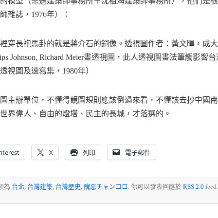
的模型（宗邁建築師事務所＋沈祖海建築師事務所），他們是根
雜誌，1976年）：
穿長袍馬卦的就是蔣介石的銅像。透視圖作者：黃文暉，成大建築19
曾為Philips Johnson, Richard Meier畫透視圖，此人透視圖畫
透視圖及速寫集，1980年）
圖主辦單位，不懂得競圖規則應該倒過來看，不懂該去抄中國南
世界偉人、自由的燈塔、民主的長城，才落選的。
nterest
X
列印
電子郵件
歸類為
台北
,
台灣建築
,
台灣歷史
,
醜惡チャンコロ
. 你可以發表回應於
RSS 2.0
fee