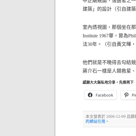
中正廟競圖，落選者之一
建築」的設計（引自建築師
室內透視圖，那個坐在那裡
Institute 1967畢，
法30年。（引自黃文暉，
他們就是不曉得去勾結競
蔣介石一樣是人類救星、
感謝大大無私地分享，先推再下
Facebook
Pi
本文發表於 2006-12-09 且
的網站引用
。