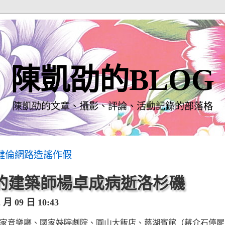
陳凱劭的BLOG
陳凱劭的文章、攝影、評論、活動記錄的部落格
健倫網路造謠作假
的建築師楊卓成病逝洛杉磯
月 09 日 10:43
家音樂廳、國家
妓院
劇院、圓山大飯店、慈湖賓館（蔣介石停屍