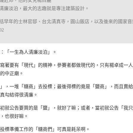
磯近郊，他的女兒楊白麗
清廉淡泊，最大的志趣就是專注建築設計。
括早年的士林官邸、台北清真寺，圓山飯店，以及後來的國家音
02
：「一生為人清廉淡泊」。
寫著要有「現代」的精神，參賽者都做現代的，只有楊卓成一人
的中正廟。
」，一堆「糖商」去投標；最後得標的竟是「鹽商」，而且賣給
真勾結得很清廉。
初就公告要買的是「鹽」，就好了嘛；或者，當初就公告「我只
，也很好嘛。
投標準備工作的「糖商們」可真是耗呆啊。