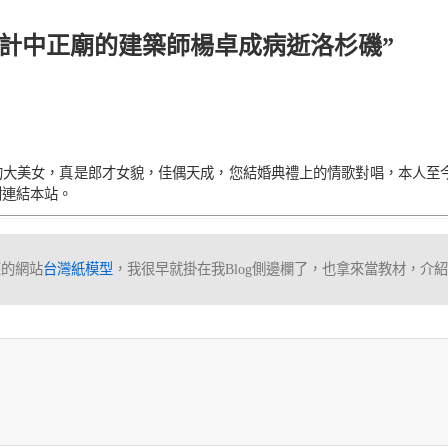
 “設計中正廟的建築師楊卓成病逝洛杉磯”
的大美女，真是郎才女貌，佳偶天成，您結婚典禮上的情歌對唱，本人至
謝連結本站。
您的網站
台灣紙模型
，我很早就掛在我Blog側邊欄了，也拿來當教材，介