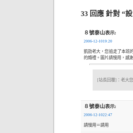
33 回應 針對
８號泰山
表示:
2006-12-1019:20
凱劭老大，您追走了本班
的婚禮。圖片請慢用，感
[站長回覆]：老大
８號泰山
表示:
2006-12-1022:47
請慢用＝請用