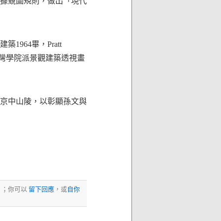
據競圖規則，做出「現代
64畢，Pratt
法筆觸影響台灣學院派景觀建築透視畫
京中山陵，以彰顯孫文與
d. ；你可以
留下回應
，或
自你