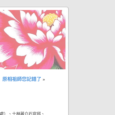
原相祖師您記錯了
»
處）、士林蔣介石官邸、