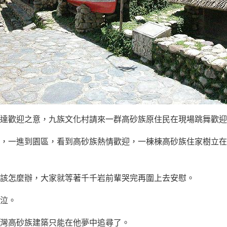
達歡迎之意，九族文化村請來一群高砂族原住民在現場跳舞歡迎
，一進到園區，看到高砂族熱情歡迎，一棟棟高砂族住家樹立在
該怎麼辦，大家就等著千千岩前輩哭完再圍上去安慰。
泣。
灣高砂族建築只能在他夢中追尋了。