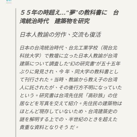
５５年の時超え…“夢”の教科書に 台
湾統治時代 建築物を研究
日本人教諭の労作、交流も復活
日本の台湾統治時代、台北工業学校（現台北
科技大学）で教壇に立った日本人教諭が台湾
建築について調査した“幻の研究書”が五十五年
ぶりに発見され、今 年、同大学の教科書とし
て刊行された。当時、教諭から教え子の台湾
人に託されたが、その後行方不明になっていた
という。研究書は台湾先住民「高砂族」の住
居などを写真を交えて紹介。先住民の建築物は
ほとんど現存していないため、台湾建築史の
謎を解明する上での、半世紀のときを超えた
貴重な資料となりそう だ。