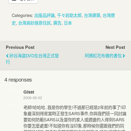
Categories:
出版品評論
,
千々岩助太郎
,
台灣建築
,
台灣歷
史
,
台灣高砂族原住民
,
廣告
,
日本
Previous Post
Next Post
矽谷海盜DVD在台灣正式發
阿媽紅花布做的書包
行
4 responses
Gisst
2006-06-02
老師!哈哈哈..我是你的學生!不過那已經是2年前的事了!印
象最深刻得是當時正發生SARS事件,你與我們班一同討論
要如何防範SARS以及當你的家人或週邊的人得到SARS
你要怎麼處置!不知道你有沒印象.那時候你還跟我們的同