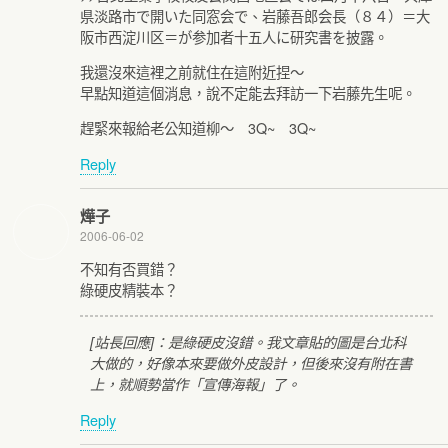
県淡路市で開いた同窓会で、岩藤吾郎会長（８４）＝大
阪市西淀川区＝が参加者十五人に研究書を披露。
我還沒來這裡之前就住在這附近捏～
早點知道這個消息，說不定能去拜訪一下岩藤先生呢。
趕緊來報給老公知道柳～ 3Q~ 3Q~
Reply
燁子
2006-06-02
不知有否買錯？
綠硬皮精裝本？
[站長回應]：是綠硬皮沒錯。我文章貼的圖是台北科
大做的，好像本來要做外皮設計，但後來沒有附在書
上，就順勢當作「宣傳海報」了。
Reply