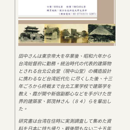
田中さんは東京帝大を卒業後、昭和六年から
台湾総督府に勤務。統治時代の代表的建築物
とされる台北公会堂（現中山堂）の構造設計
に携わるなど台湾近代化 に尽くした後、十三
年ごろから終戦まで台北工業学校で建築学を
教え、霞が関や新宿副都心などを手がけた世
界的建築家、郭茂林さん（８４）らを輩出し
た。
研究書は台湾在住時に実測調査して集めた資
料を日本に持ち帰り、戦後間もない二十五年