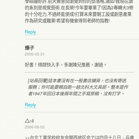
學辯論好許.前天無意間瀏覽到你的部落格,諸如!我現在讀
的系別是視覺藝術.在長榮!今年要畢業了!因為2專轉大3修
的十分吃力,不過終能使成!打算未來要朝工設或創意產業
作為研究或職業!希望有機會得到老師的指教!
Reply
燁子
2006-05-31
好書！得趕快入手，多謝陳兄推薦，謝過。
[站長回覆]這本書沒有在一般書店鋪貨，也沒有寄送
服務；你可能要親自跑一趟北科大文具部。整本是作
者1947年回日本後兩年間之手寫原稿，沒有打字。
Reply
△○i
2006-06-02
>>台北工業学校校友会関西地区会では四月十八日、兵庫