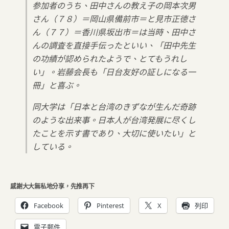
参加者のうち、田中さんの教え子の岡本次男
さん（７８）＝岡山県備前市＝と見市正徳さ
ん（７７）＝香川県坂出市＝は当時、田中さ
んの調査を直接手伝ったといい、「田中先生
の功績が認められたようで、とてもうれし
い」。岩藤会長も「日台友好の証しになる一
冊」と喜ぶ。
同大学は「日本と台湾のきずなが生んだ奇跡
のような出来事。日本人が台湾発展に尽くし
たことを示す書であり、大切に使いたい」と
している。
感謝大大無私地分享，先推再下
Facebook
Pinterest
X
列印
電子郵件