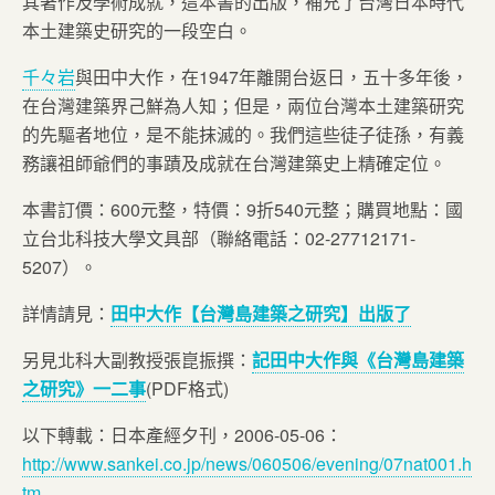
其著作及學術成就，這本書的出版，補充了台灣日本時代
本土建築史研究的一段空白。
千々岩
與田中大作，在1947年離開台返日，五十多年後，
在台灣建築界己鮮為人知；但是，兩位台灣本土建築研究
的先驅者地位，是不能抹滅的。我們這些徒子徒孫，有義
務讓祖師爺們的事蹟及成就在台灣建築史上精確定位。
本書訂價：600元整，特價：9折540元整；購買地點：國
立台北科技大學文具部（聯絡電話：02-27712171-
5207）。
詳情請見：
田中大作【台灣島建築之研究】出版了
另見北科大副教授張崑振撰：
記田中大作與《台灣島建築
之研究》一二事
(PDF格式)
以下轉載：日本產經夕刊，2006-05-06：
http://www.sankei.co.jp/news/060506/evening/07nat001.h
tm