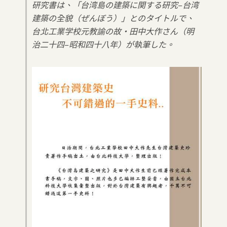
研究書は、「台湾島の建築に関する研究−台湾
建築の全貌（ぜんぼう）」とのタイトルで、
台北工業学校元教諭の故・田中大作さん（明
治二十四−昭和四十八年）が執筆した。