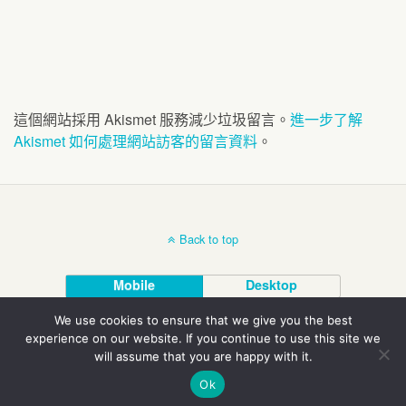
這個網站採用 Akismet 服務減少垃圾留言。
進一步了解
Akismet 如何處理網站訪客的留言資料
。
Back to top
Mobile
Desktop
We use cookies to ensure that we give you the best
©1995-2020 陳凱劭
experience on our website. If you continue to use this site we
will assume that you are happy with it.
Ok