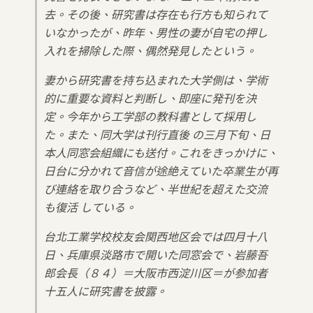
去。その後、研究書は存在も行方も知られて
いなかったが、昨年、男性の妻が自宅の押し
入れを掃除した際、偶然発見したという。
妻から研究書を持ち込まれた大学側は、学術
的に重要な資料と判断し、即座に発刊を決
定。今年から工学部の教科書として採用し
た。また、同大学は刊行直後 の三月下旬、日
本人同窓会組織にも送付。これをきっかけに、
日台に分かれて音信が途絶えていた卒業生が再
び連絡を取り合うなど、半世紀を超えた交流
も復活 している。
台北工業学校校友会関西地区会では四月十八
日、兵庫県淡路市で開いた同窓会で、岩藤吾
郎会長（８４）＝大阪市西淀川区＝が参加者
十五人に研究書を披露。