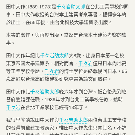
田中大作(1889-1973)是
千々岩助太郎
在台北工業學校的同
事，田中大作教授的台灣本土建築考察專書，輾轉多年終
於出土，在55年後，由台北科技大學建築系出版。
本書的寫作，與再度出版，當然是台灣本土建築考察的盛
事。
田中大作年紀比
千々岩助太郎
大8歲，出身日本第一名校
東京帝國大學建築系，相對而言，
千々岩
僅是日本內地高
等工業學校學歷，
千々岩
的博士學位是終戰後回日本，65
歲高齡以台灣高砂族建築研究專書為論文而取得。
田中大作比
千々岩助太郎
晚六年才到台灣。扺台後先到總
督府營繕課任職，1939年才到台北工業學校任教，這時
千々岩
在台北工業學校已經待13年了。
我很早就聽說田中大作與
千々岩助太郎
兩位台北工業學校
的台灣前輩建築教育家，惟田中大作先生只聞其名，不詳