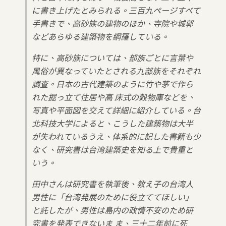
に書き上げたとみられる。三百九ページすべて
手書きで、高砂族の建物のほか、寺院や城郭
などあらゆる建築物を網羅している。
特に、高砂族については、部族ごとに言葉や
風俗が異なっていたとされる九部族をそれぞれ
調査。日本の古代建築のように竹や茅で作ら
れた掘っ立て住居や高 床式の穀物庫などを、
写真や平面図を交えて詳細に紹介している。台
北科技大学によると、こうした建築物は大半
が失われているうえ、体系的に記した書籍も少
なく、研究書は台湾建築史を知る上で貴重と
いう。
田中さんは研究書を執筆後、教え子の台湾人
男性に「台湾発展のために役立ててほしい」
と託したが、男性は島内の政情不安のため研
究書を発表できないま ま、三十二年前に死