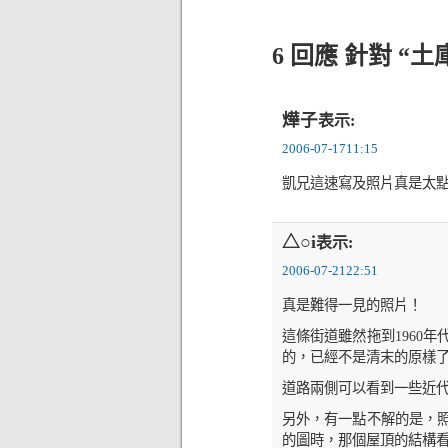
6 回應 針對 “土
燁子
表示:
2006-07-1711:15
凱兄這速寫及照片真是太
△○i
表示:
2006-07-2122:51
真是難得一見的照片！
這條街道雖然拖到1960
的，已經不是清末的原樣
道路兩側可以看到一些近
另外，有一點不解的是，
的圖時，那個屋頂的結構