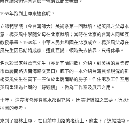
時代結束仍保有這麼一條清式商業老街。
1955年跑到土庫來速寫呢？
入省立師範學院（今台灣師大）美術系第一回就讀。楊英風之父母
意，楊英風中學隨父母在北京就讀；當時在北京的台灣人同鄉互
教授學畫。1949年，中華人民共和國在北京成立，楊英風父母
風先生因已結婚成家，遭此巨變，頓時失去依靠，只得休學。
名水彩畫家藍蔭鼎先生（亦是宜蘭同鄉）介紹，到美援的農業復
市重慶南路與南海路交叉口）底下的一本介紹台灣農業現況的雜
楊英風先生在買下一座位於重慶南路的房子，作住宅及工作室用
年楊英風重建為七層的「靜觀樓」，做為工作室及展示之用。
十年。 這農復會經費薪水都很充裕。 因美術編輯之需要，所以
插圖的參考。
英風來到了雲林土庫。 在目前中山路的老街上，他畫下了這幅速寫