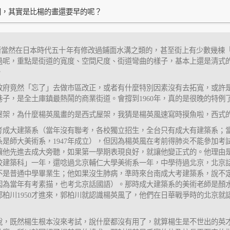
間，其實是比楊的畫還要早的呢？
條街當然在日本時代五十年有修改過鋪面水溝之類的，甚至街上有少數幾棟
過呢，重點是街道的寬度、空間尺度、街道彎曲的樣子，基本上還是清式
。
政府竟然「忘了」去做市區改正，或者有什麼特別因素沒有去拓寬，或許
子，是全土庫鎮最熱鬧的商業街道。會撐到1960年，真的是很晚的特例
屋架，為什麼楊英風畫的是西式屋架，我猜是楊英風速寫時摸魚啦，西式
曾投考成大建築系（當年沒有聯考，各校獨立招生，全台只有成大有建築系；
系是師大美術系，1947年成立），但因為楊英風在考前得肺炎不能參加考
讓他先進去成大旁聽，如果第一學期表現良好，就讓他變正式的。他理由
校建築科」一年，還唸過北京輔仁大學美術系一年，中學待過北京，北京
不是普通中學畢業生；他如果沒生肺病，準時來台南成大考建築系，說不
因為當年有考素描，也考北京話國語）。那時成大建築系的美術老師是顏
，郭柏川1950才進來，郭柏川就認識楊英風了，他們在日華戰爭時的北京
說，既然楊生根本沒來考試，說什麼都沒有用了，就算楊生是不世出的英