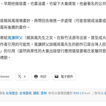
，早期他做版畫，也畫油畫，也留下大量速寫。他最著名的公共藝
是楊英風現場畫好，再帶回去做進一步處理（可能發展成油畫或
風有後續的畫作。
寄給
寬謙師父
（楊英風先生之女，在新竹法源寺出家，曾至成大
作者引用的可能性。寬謙師父說楊英風先生的創作已是台灣人民
」的引用（當然商業性的大量出版發行應用還是要楊氏家屬同意
禮貌。
nterest
X
列印
電子郵件
歸類為
台灣歷史
,
台灣藝術
,
攝影
,
雲林
. 你可以發表回應於
RSS 2.0
feed. ；你可以