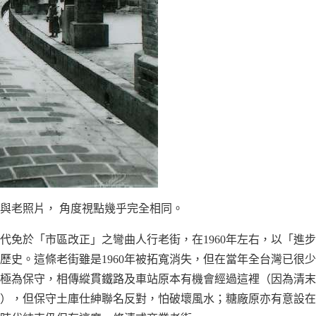
與老照片， 角度視點幾乎完全相同。
代免於「市區改正」之彎曲人行老街，在1960年左右，以「進
歷史。這條老街雖是1960年被拓寬消失，但在當年全台灣已很
極為保守，相傳縱貫鐵路及車站原本有機會經過這裡（因為清末
），但保守土庫仕紳聯名反對，怕破壞風水；糖廠原亦有意設在