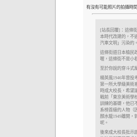
有沒有可能照片的拍攝時
[站長回覆]：這
本時代改建的，不
汽車文明」污染的
這條街道日本植民
喔，這條街不是小巷
至於你說的穿斗式
楊英風1946年
第一所大學級美術
時成大校長，希望
戰前「東京美術學
訓練的基礎，他已
系榜首級的人物（
顏水龍1949離開
呢。
後來成大校長批示