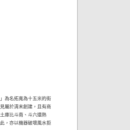
步」為名拓寬為十五米的街
少見屬於清末創建，且有商
土庫比斗南、斗六還熱
此，亦以機器破壞風水拒