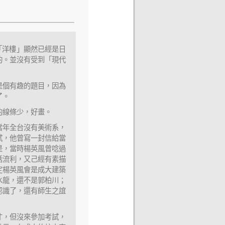
「洋樓」顯然已經是日
的。並沒有受到「現代
是個有趣的題目，因為
了。
的線條少，好畫。
當年全台沒有美術系，
試，他曾寫一封信給當
是，當時楊英風曾唸過
話流利，又己經有素描
定楊英風會是成大建築
水龍，還不是郭柏川；
就認識了，還有師生之誼
才，但沒來參加考試，