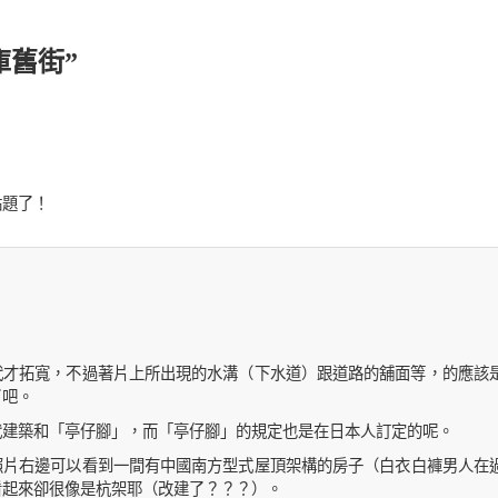
庫舊街”
點題了！
年代才拓寬，不過著片上所出現的水溝（下水道）跟道路的舖面等，的應該
了吧。
代建築和「亭仔腳」，而「亭仔腳」的規定也是在日本人訂定的呢。
照片右邊可以看到一間有中國南方型式屋頂架構的房子（白衣白褲男人在
看起來卻很像是杭架耶（改建了？？？）。