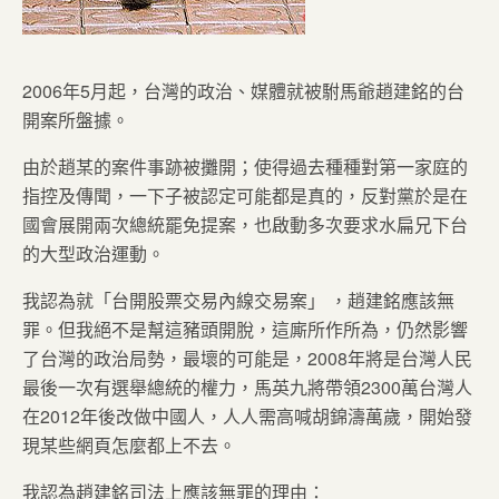
2006年5月起，台灣的政治、媒體就被駙馬爺趙建銘的台
開案所盤據。
由於趙某的案件事跡被攤開；使得過去種種對第一家庭的
指控及傳聞，一下子被認定可能都是真的，反對黨於是在
國會展開兩次總統罷免提案，也啟動多次要求水扁兄下台
的大型政治運動。
我認為就「台開股票交易內線交易案」 ，趙建銘應該無
罪。但我絕不是幫這豬頭開脫，這廝所作所為，仍然影響
了台灣的政治局勢，最壞的可能是，2008年將是台灣人民
最後一次有選舉總統的權力，馬英九將帶領2300萬台灣人
在2012年後改做中國人，人人需高喊胡錦濤萬歲，開始發
現某些網頁怎麼都上不去。
我認為趙建銘司法上應該無罪的理由：