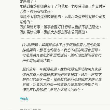
鬼祟祟了。
馬總到底錢用哪裏去了？他爭取一個現金流量，先支付生
活費，後來有捐出來。
陳總不太認為這些錢是他的，馬總以為這些錢就是公司要
給他的。
假如陳總有事，董事會要好好想想以後該不該這麼做。
假如馬總沒事，應該大家都去那家公司應徵。
[站長回覆]：其實我根本不在乎阿扁怎麼去用他的國
務機要費，那是他的權力。我也不認為阿扁會歪哥。
可是馬英九也起訴那是他活該，誰叫他面對阿扁官司
時那麼假仙兼詐騙。
至於去年一年倒扁風潮，我對阿扁沒辦法約束其家族
很有意見。那個趙建銘明明是隻豬頭，趙某一家根本
是典型的華客一族。我最幹的是阿扁的家族欠缺台灣
意識，我會因為阿扁一族背離台灣意識而去罷免他，
但我反對施明德、馬英九這幫人的作法。
Reply