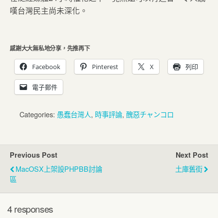
嘆台灣民主尚未深化。
感謝大大無私地分享，先推再下
Facebook
Pinterest
X
列印
電子郵件
Categories:
愚蠢台灣人
,
時事評論
,
醜惡チャンコロ
Previous Post
Next Post
MacOSX上架設PHPBB討論
土庫舊街
區
4 responses