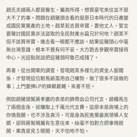
趙氏夫婦兩人都是醫生，屬高所得，想買豪宅來住並不是
大不了的事。問題在趙豬頭去看的是原日本時代的日產變
成國民黨黨產的土地。趙某若去買帝寶，置他丈人，誓言
要聲討國民黨非法盜取的全民財產水扁兄於何地？趙某不
但不該買帝寶，連去看一眼都不應該。結果這豬頭心中毫
無台灣意識，根本不覺有何不妥，大方跑去參觀帝寶接待
中心。光這點就該把這豬頭阿魯巴成殘了。
再者，從台開案的調查，發現趙某多樣化的資金人脈關
係，才發現這位駙馬爺濫用自己權勢，做了很多不該做的
事；上門要捧LP的蟑螂蒼蠅，來者不拒。
例如趙豬頭幫蔣孝嚴的表弟的臍帶血公司代言，趙種馬生
了兩個金孫，就賺取上千萬元代言費。這原本是商場上的
你情我願，也不涉及貪污，可是身為民進黨最高領導人女
婿，卻與蔣幫親屬有生意往來，絲毫不怕對方把事情掀
開，果真是見＄眼開，天不怕地不怕。