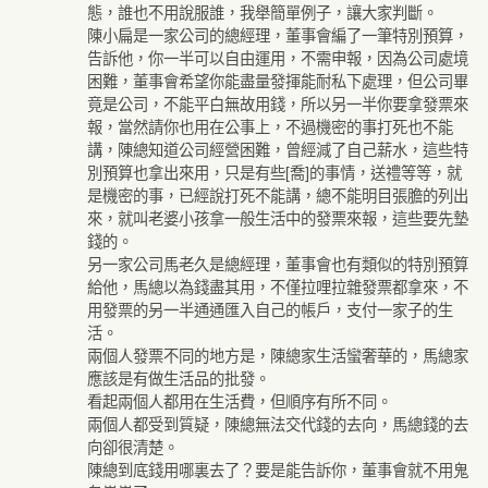
態，誰也不用說服誰，我舉簡單例子，讓大家判斷。
陳小扁是一家公司的總經理，董事會編了一筆特別預算，
告訴他，你一半可以自由運用，不需申報，因為公司處境
困難，董事會希望你能盡量發揮能耐私下處理，但公司畢
竟是公司，不能平白無故用錢，所以另一半你要拿發票來
報，當然請你也用在公事上，不過機密的事打死也不能
講，陳總知道公司經營困難，曾經減了自己薪水，這些特
別預算也拿出來用，只是有些[喬]的事情，送禮等等，就
是機密的事，已經說打死不能講，總不能明目張膽的列出
來，就叫老婆小孩拿一般生活中的發票來報，這些要先墊
錢的。
另一家公司馬老久是總經理，董事會也有類似的特別預算
給他，馬總以為錢盡其用，不僅拉哩拉雜發票都拿來，不
用發票的另一半通通匯入自己的帳戶，支付一家子的生
活。
兩個人發票不同的地方是，陳總家生活蠻奢華的，馬總家
應該是有做生活品的批發。
看起兩個人都用在生活費，但順序有所不同。
兩個人都受到質疑，陳總無法交代錢的去向，馬總錢的去
向卻很清楚。
陳總到底錢用哪裏去了？要是能告訴你，董事會就不用鬼