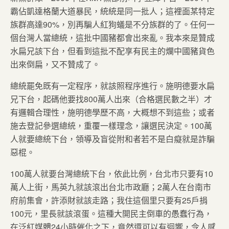
霸佔凱達格蘭大道暴民，統統是同一批人；這裡面某特定
族群高達90%，別再騙人紅狗蟻是不分族群的了。任何一
個台灣人當總統，這批中國豬都會出來亂。我本來是贊成
水扁兄該下台，但看到這批不配享有民主的爛中國豬貨色
出來倒扁，又不贊成了。
總統罷免既有一定程序，就該照程序進行。施明德要水扁
兄下台，起碼他要找800萬人出來（合格選民數之半）才
有邏輯合理性，施明德學歷不高，大概想不到這些；或者
施去登記參選總統，重覆一樣理念，讓選民決定。100萬
人就要總統下台，領導及盲從附和者若不是白癡就是詐騙
惡棍。
100萬人就要台灣總統下台，依此比例，台北市只要有10
萬人上街，馬英九就該滾出台北市政廳；2萬人在台南市
府前集會，許添財就該走路；我住這個里只要有25戶捐
100元，里長就該滾蛋。這種大開民主倒車的愚蠢行為，
在泛紅媒體24小時催化之下，竟然還可以有迴響，令人感