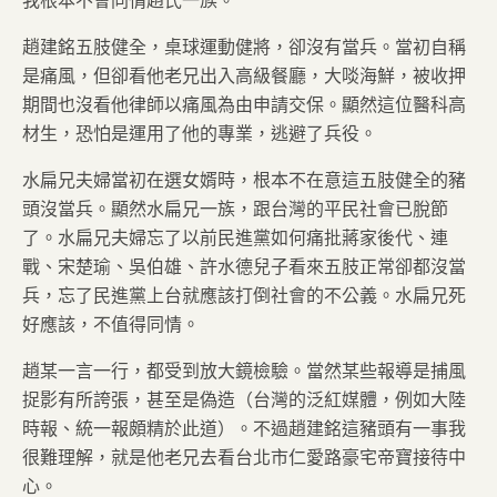
趙建銘五肢健全，桌球運動健將，卻沒有當兵。當初自稱
是痛風，但卻看他老兄出入高級餐廳，大啖海鮮，被收押
期間也沒看他律師以痛風為由申請交保。顯然這位醫科高
材生，恐怕是運用了他的專業，逃避了兵役。
水扁兄夫婦當初在選女婿時，根本不在意這五肢健全的豬
頭沒當兵。顯然水扁兄一族，跟台灣的平民社會已脫節
了。水扁兄夫婦忘了以前民進黨如何痛批蔣家後代、連
戰、宋楚瑜、吳伯雄、許水德兒子看來五肢正常卻都沒當
兵，忘了民進黨上台就應該打倒社會的不公義。水扁兄死
好應該，不值得同情。
趙某一言一行，都受到放大鏡檢驗。當然某些報導是捕風
捉影有所誇張，甚至是偽造（台灣的泛紅媒體，例如大陸
時報、統一報頗精於此道）。不過趙建銘這豬頭有一事我
很難理解，就是他老兄去看台北市仁愛路豪宅帝寶接待中
心。