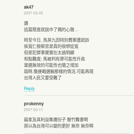
ak47
2007-03-05
讚
這篇簡直就說中了偶的心聲…
時至今日, 馬英九因特別費案遭起訴
侯寬仁檢察官是真的很想從寬
但是犯罪事實實在太過明顯
有點難度; 馬被判有罪可能性升高
當選無效的可能性也隨之增加
屆時,像連戰選輸那樣的情況,可能再現
台灣人民又要受難了
Reply
prokenny
2007-03-11
扁家及其利益集團份子 罄竹難書啊
原以為台灣可以變的更好 無奈 無奈啊