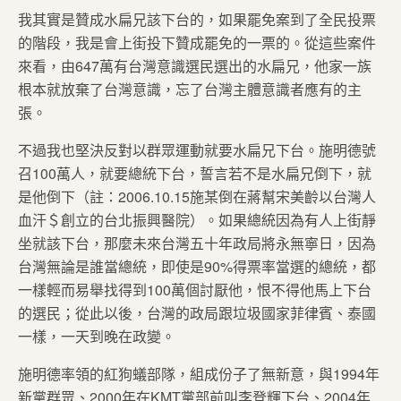
我其實是贊成水扁兄該下台的，如果罷免案到了全民投票
的階段，我是會上街投下贊成罷免的一票的。從這些案件
來看，由647萬有台灣意識選民選出的水扁兄，他家一族
根本就放棄了台灣意識，忘了台灣主體意識者應有的主
張。
不過我也堅決反對以群眾運動就要水扁兄下台。施明德號
召100萬人，就要總統下台，誓言若不是水扁兄倒下，就
是他倒下（註：2006.10.15施某倒在蔣幫宋美齡以台灣人
血汗＄創立的台北振興醫院）。如果總統因為有人上街靜
坐就該下台，那麼未來台灣五十年政局將永無寧日，因為
台灣無論是誰當總統，即使是90%得票率當選的總統，都
一樣輕而易舉找得到100萬個討厭他，恨不得他馬上下台
的選民；從此以後，台灣的政局跟垃圾國家菲律賓、泰國
一樣，一天到晚在政變。
施明德率領的紅狗蟻部隊，組成份子了無新意，與1994年
新黨群眾、2000年在KMT黨部前叫李登輝下台、2004年