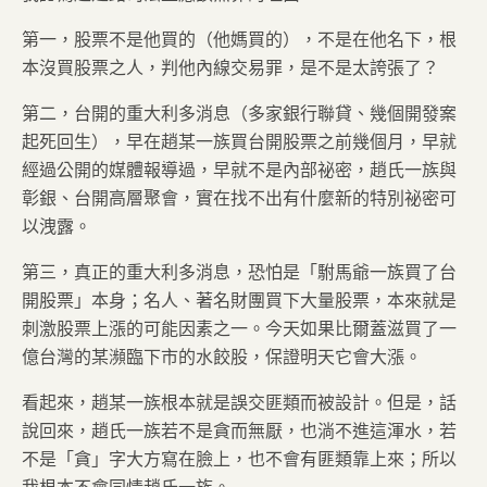
第一，股票不是他買的（他媽買的），不是在他名下，根
本沒買股票之人，判他內線交易罪，是不是太誇張了？
第二，台開的重大利多消息（多家銀行聯貸、幾個開發案
起死回生），早在趙某一族買台開股票之前幾個月，早就
經過公開的媒體報導過，早就不是內部祕密，趙氏一族與
彰銀、台開高層聚會，實在找不出有什麼新的特別祕密可
以洩露。
第三，真正的重大利多消息，恐怕是「駙馬爺一族買了台
開股票」本身；名人、著名財團買下大量股票，本來就是
刺激股票上漲的可能因素之一。今天如果比爾蓋滋買了一
億台灣的某瀕臨下市的水餃股，保證明天它會大漲。
看起來，趙某一族根本就是誤交匪類而被設計。但是，話
說回來，趙氏一族若不是貪而無厭，也淌不進這渾水，若
不是「貪」字大方寫在臉上，也不會有匪類靠上來；所以
我根本不會同情趙氏一族。