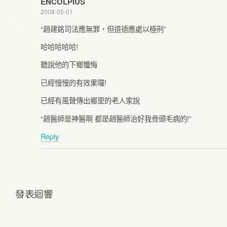
ENCOLPIUS
2008-05-01
“趙建銘司法應無罪，但道德應處以極刑”
哈哈哈哈哈!
聽說他的下鄉懺悔
已經慢慢的有效果囉!
已經有風聲傳出鄉里的老人家說
“趙醫師是神醫啊 都是趙醫師治好我骨頭毛病的!”
Reply
發表迴響