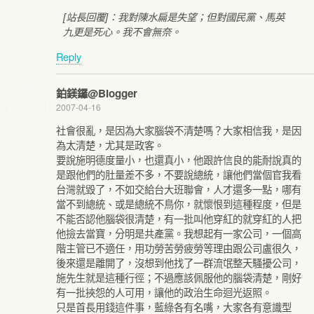
[站長回覆]：我對陳水扁是失望；但對國民黨、馬英
九更是死心。我不會無奈。
Reply
鉑鎂鑼@Blogger
2007-04-16
社會很亂，是因為大家腦袋不清楚嗎？大家相信我，是因
為太清楚，尤其是政客。
要說施明德度量小，也還真小，他跟許信良的能耐說真的
是跟他們的肚量差不多，不要說總統，讓他們當個官我看
台灣就毀了，不如交給台大班聯會，人才還多一點，哪有
當不到總統、或是總統不鳥你，就懷恨到這種程度，但是
不能否認他腦袋很清楚，有一批叫他穿紅的就穿紅的人把
他撿去當寶，分明是共產黨。我想起有一家公司，一個高
階主管已不適任，用功勞苦勞疲勞等理由跟公司盧很久，
後來還是離開了，沒想到他找了一群流氓整天騷擾公司，
施先生就是這種行徑；不過應該佩服他的腦袋清楚，剛好
有一批挾怨的人可用，讓他的政治生命迴光返照。
只是首長用錢這件事，藍綠各有名嘴，大家各有意識型