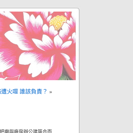
翁遭火噬 誰該負責？
»
把廟與廠房辦公建築合而