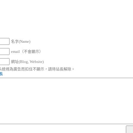
名字(Name)
email（不會顯示）
網址(Blog, Website)
被系統視為廣告而扣住不顯示，請待站長解除。
站長