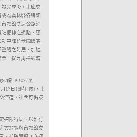
建設完成後，土庫交
將成為雲林縣各鄉鎮
由台78線快速公路通
鐵站便捷之道路，更
帶動中部科學園區雲
部整體之發展，加速
繁榮，提昇周邊經濟
。
7線1K+097至
月17日15時開始，土
統交流道，往西可銜接
定速限行駛，以維行
雲97線與台78線交
意，並確實遵守交通