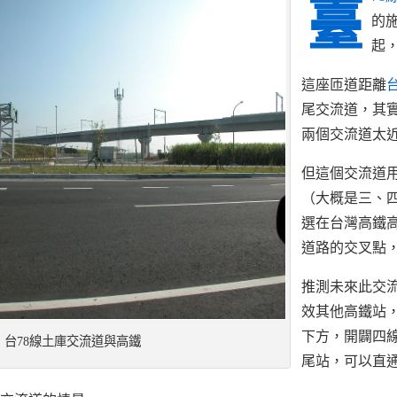
臺
的施
起
這座匝道距離
台
尾交流道，其
兩個交流道太
但這個交流道
（大概是三、
選在台灣高鐵高
道路的交叉點
推測未來此交
效其他高鐵站
下方，開闢四
台78線土庫交流道與高鐵
尾站，可以直