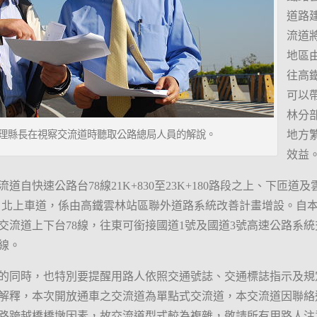
道路
流道
地區
往高
可以
林分
理縣長在視察交流道時聽取公路總局人員的解說。
地方
效益
自快速公路台78線21K+830至23K+180路段之上、下匝道及雲9
下、北上車道，係由高鐵雲林站區聯外道路系統改善計畫增設。自本
交流道上下台78線，往東可銜接國道1號及國道3號高速公路系
線。
的同時，也特別要提醒用路人依照交通號誌、交通標誌指示及規
解釋，本次開放通車之交流道為單點式交流道，本交流道因聯絡道
路跨越橋橋墩因素，故交流道型式較為複雜，敬請所有用路人注