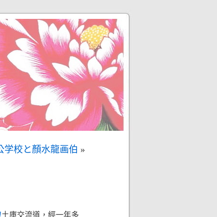
営公学校と顏水龍画伯
»
線
土庫交流道，經一年多