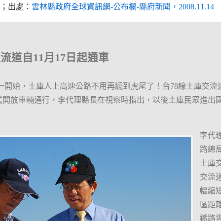
；出處：
雲林縣政府全球資訊網-公布欄-縣府新聞，2008.11.14
流道自11月17日起通車
4 下星期一開始，土庫人上高速公路不用再繞到虎尾了！台78線土庫交流
正式開放車輛通行，李代理縣長在視察時指出，以後土庫民眾進出國
李代
路總
土庫
交流
幅縮
區距
鐵路