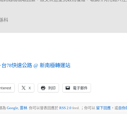
係科
台78快速公路 @ 新南極轉運站
nterest
X
列印
電子郵件
歸類為
Google
,
雲林
. 你可以發表回應於
RSS 2.0
feed. ；你可以
留下回應
，或
自你