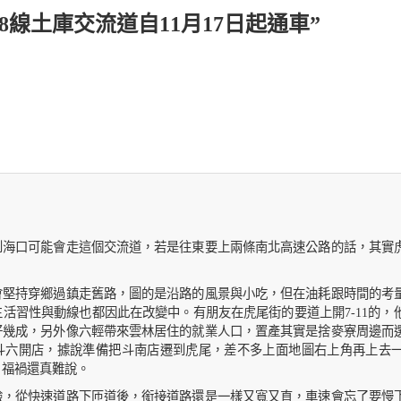
台78線土庫交流道自11月17日起通車”
到海口可能會走這個交流道，若是往東要上兩條南北高速公路的話，其實
會堅持穿鄉過鎮走舊路，圖的是沿路的風景與小吃，但在油耗跟時間的考
活習性與動線也都因此在改變中。有朋友在虎尾街的要道上開7-11的，
好幾成，另外像六輕帶來雲林居住的就業人口，置產其實是捨麥寮周邊而
斗六開店，據說準備把斗南店遷到虎尾，差不多上面地圖右上角再上去
，福禍還真難說。
驗，從快速道路下匝道後，銜接道路還是一樣又寬又直，車速會忘了要慢