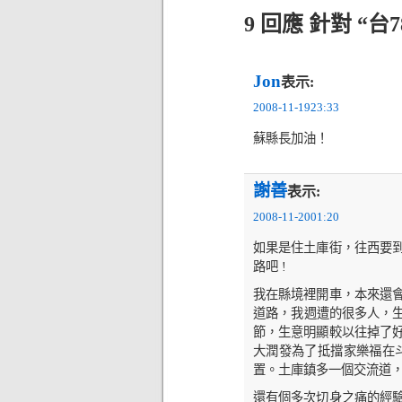
9 回應 針對 “
Jon
表示:
2008-11-1923:33
蘇縣長加油！
謝善
表示:
2008-11-2001:20
如果是住土庫街，往西要
路吧 !
我在縣境裡開車，本來還
道路，我週遭的很多人，生
節，生意明顯較以往掉了
大潤發為了抵擋家樂福在
置。土庫鎮多一個交流道
還有個多次切身之痛的經