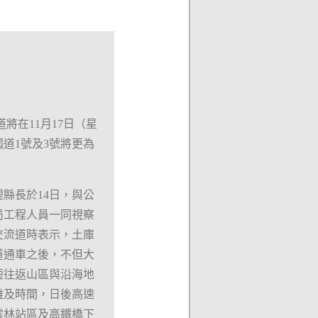
道將在11月17日（星
道1號及3號將更為
理縣長於14日，與公
局工程人員一同視察
交流道時表示，土庫
道通車之後，不但大
短往返山區與沿海地
離及時間，日後高速
雲林站區及高鐵橋下