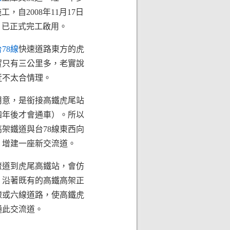
工，自2008年11月17日
，已正式完工啟用。
78線
快速道路東方的虎
實只有三公里多，老實說
近不太合情理。
用意，是銜接高鐵虎尾站
四年後才會通車）。所以
架鐵道與台78線東西向
，增建一座新交流道。
流道到虎尾高鐵站，會仿
，沿著既有的高鐵高架正
線或六線道路，使高鐵虎
通此交流道。