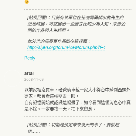
[站長回覆]：目前有某單位在祕密籌備顏水龍先生的
紀念特展，可望展出一些過去比較少為人知、未曾公
開的作品與人生經歷。
此外他的馬賽克作品散在這裡面：
http://slyen.org/forum/viewforum.php?f=1
Reply
artai
2008-11-09
以前家裡沒買車，老爸騎車載一家大小從台中騎到西螺外
婆家，都會看這幅壁畫一眼，
自有記憶開始就認識這幅畫了，如今看到這個消息心中真
是不捨。一定要找一天，拍下來留念。
[站長回覆]：切割是預定未來幾天的事了，要就趕
快……