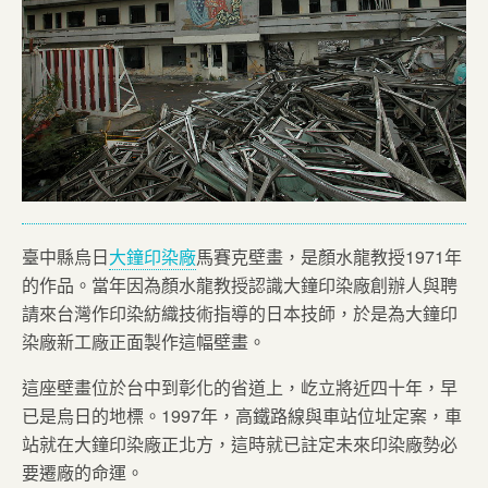
臺中縣烏日
大鐘印染廠
馬賽克壁畫，是顏水龍教授1971年
的作品。當年因為顏水龍教授認識大鐘印染廠創辦人與聘
請來台灣作印染紡織技術指導的日本技師，於是為大鐘印
染廠新工廠正面製作這幅壁畫。
這座壁畫位於台中到彰化的省道上，屹立將近四十年，早
已是烏日的地標。1997年，高鐵路線與車站位址定案，車
站就在大鐘印染廠正北方，這時就已註定未來印染廠勢必
要遷廠的命運。