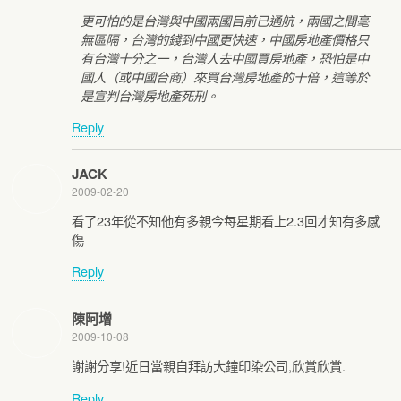
更可怕的是台灣與中國兩國目前已通航，兩國之間毫
無區隔，台灣的錢到中國更快速，中國房地產價格只
有台灣十分之一，台灣人去中國買房地產，恐怕是中
國人（或中國台商）來買台灣房地產的十倍，這等於
是宣判台灣房地產死刑。
Reply
JACK
2009-02-20
看了23年從不知他有多親今每星期看上2.3回才知有多感
傷
Reply
陳阿增
2009-10-08
謝謝分享!近日當親自拜訪大鐘印染公司,欣賞欣賞.
Reply