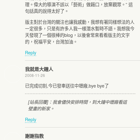
理。偉大的導演不該以「藝術」做藉口，放棄觀眾。” 這
句話真的說得太好了。
版主對於台灣的關注也讓我感動，我想有著同樣想法的人
一定很多，只是有許多人我一樣潛水暫時不語。我想我今
天發現了一個很棒的blog，以後會常來看看版主的文字
的，祝福平安，台灣加油。
Reply
我就是大鐘人
2008-11-26
已完成切割,今已發車送往中壢廠,bye bye了
[站長回覆]：我會儘快安排時間，到大鐘中壢廠看這
壁畫的新家。
Reply
謝謝指教