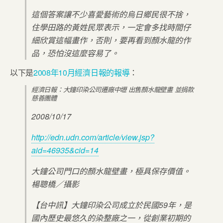
這個答案讓不少喜愛藝術的烏日鄉民很不捨，
住學田路的黃姓民眾表示，一定會多找時間仔
細欣賞這幅畫作，否則，要再看到顏水龍的作
品，恐怕沒這麼容易了。
以下是
2008年10月經濟日報的報導
：
經濟日報：大鐘印染公司遷廠中壢 出售顏水龍壁畫 並捐款
慈善團體
2008/10/17
http://edn.udn.com/article/view.jsp?
aid=46935&cid=14
大鐘公司門口的顏水龍壁畫，極具保存價值。
楊聰橋／攝影
【台中訊】大鐘印染公司成立於民國59年，是
國內歷史最悠久的染整廠之一，從創業初期的