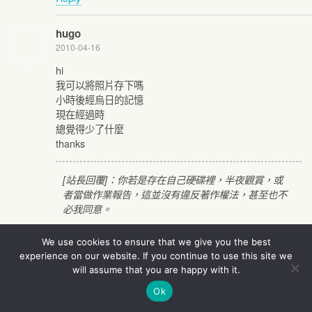
hugo
2010-04-16
hi
我可以將照片存下嗎
小時後經烏日的記憶
現在經過時
總覺得少了什麼
thanks
[站長回覆]：你若是存在自己硬碟裡，半夜觀賞，或
者當做作業報告，這並沒有違反著作權法，甚至也不
必我同意。
本站圖文願給讀者們任意運用，若公開引用（運用、
We use cookies to ensure that we give you the best
拷貝）時，只要加註一下本站網址，或本文網址即
experience on our website. If you continue to use this site we
可。
will assume that you are happy with it.
還好這座壁畫並沒有消失，
只是搬到桃園中壢
，你有
Ok
機會還是可以去延續小時記憶的，在高鐵桃園站附