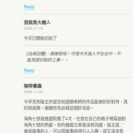
Reply
我就是大鐘人
2008-11-18
今天已開始切割了
[站長回覆]：謝謝告知。可惜今天我人不在台中，不
能見證切割的工事。。
Reply
咖啡書蟲
2008-11-23
今早見到版主的留言知道顏老師的作品能被好好對待，真
的很高興。謝謝你告訴我這個好消息。
海角七號我進戲院看了4次，也曾在自己的格子裡寫過對
海角七號的熱愛。你的幾篇文章我深有同感，版主說：”
會說故事的人，可以把故事說得引人入勝，卻又深含哲