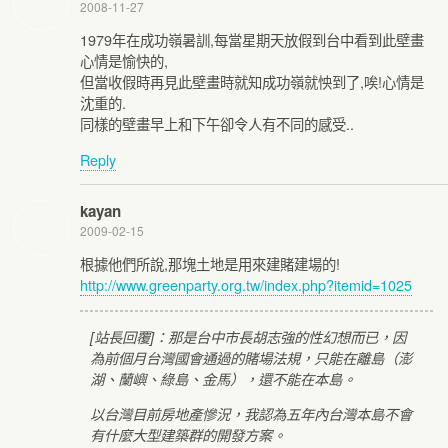
2008-11-27
1979年在成功嶺暑訓,每當星期天放假到台中看到此壁畫
心情是愉快的,
但當收假時再見此壁畫時就知成功嶺就怏到了,唉!心情是
沈重的.
同樣的壁畫早上和下午卻令人有不同的感受..
Reply
kayan
2009-02-15
根據他們所說,那塊土地是用來建賭建場的!
http://www.greenparty.org.tw/index.php?itemid=1025
[站長回覆]：那是台中市長胡志強的性幻想而已，因
為前個月台灣國會通過的賭場法規，只能在離島（澎
湖、蘭嶼、綠島、金馬），還不能在本島。
以台灣目前房地產慘況，我認為五年內台灣本島不會
有什麼大型建築群的開發方案。