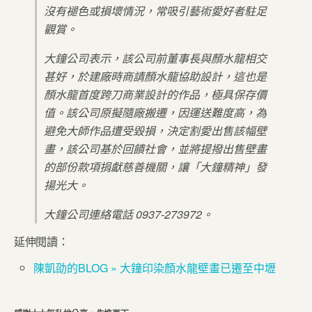
沒有褪色或損壞情況，常吸引藝術愛好者駐足
觀賞。
大鐘公司表示，該公司前董事長與顏水龍相交
甚好，於建廠時商請顏水龍協助設計，這也是
顏水龍首度跨刀商業設計的作品，極具保存價
值。該公司原擬隨廠搬遷，因運送難度高，為
避免大師作品遭受毀損，決定割愛出售該幅壁
畫，該公司基於回饋社會，並將提撥出售壁畫
的部份款項捐獻慈善機關，讓「大鐘精神」發
揚光大。
大鐘公司連絡電話 0937-273972。
延伸閱讀：
陳凱劭的BLOG » 大鐘印染顏水龍壁畫已遷至中壢