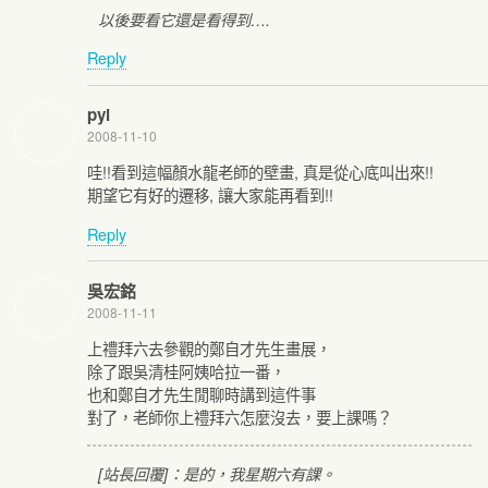
以後要看它還是看得到….
Reply
pyl
2008-11-10
哇!!看到這幅顏水龍老師的壁畫, 真是從心底叫出來!!
期望它有好的遷移, 讓大家能再看到!!
Reply
吳宏銘
2008-11-11
上禮拜六去參觀的鄭自才先生畫展，
除了跟吳清桂阿姨哈拉一番，
也和鄭自才先生閒聊時講到這件事
對了，老師你上禮拜六怎麼沒去，要上課嗎？
[站長回覆]：是的，我星期六有課。