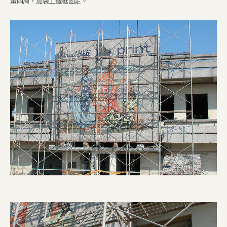
畫四周，加裝上鐵框固定。