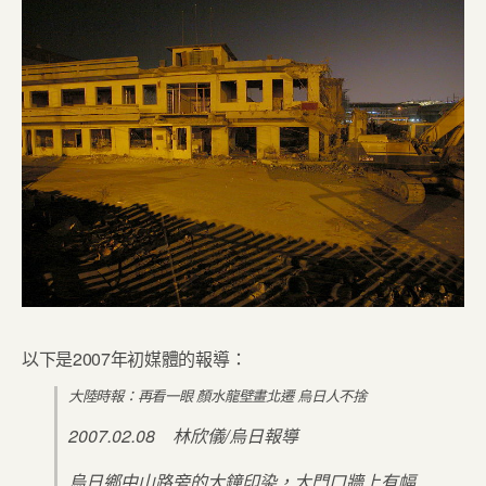
以下是2007年初媒體的報導：
大陸時報：再看一眼 顏水龍壁畫北遷 烏日人不捨
2007.02.08 林欣儀/烏日報導
烏日鄉中山路旁的大鐘印染，大門口牆上有幅