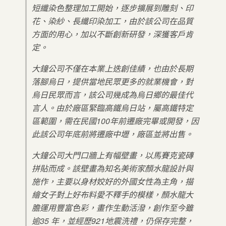
短纖染色整理加工開始，逐步擴展到雕刻、印
花、染紗、長纖印染加工，由於該公司在品質
方面的用心，加以不斷創新研發，深獲客戶肯
定。
大鐘公司不僅在本業上迭創佳績，也由於長期
落腳烏日，提供當地民眾更多的就業機會，對
烏日民眾而言，該公司幾成為烏日鄉的最佳代
言人。由於廠區緊臨高鐵烏日站，屬高鐵特定
區範圍，需在民國100年前遷廠完畢或開發，因
此該公司年底前將遷廠中壢，廠區並將出售。
大鐘公司大門口牆上有幅壁畫，以馬賽克瓷磚
拼貼而成。該壁畫為知名美術家顏水龍設計與
施作，主要以身材姣好的外國女性為主角，描
繪女子對上好布料愛不釋手的模樣，顏水龍大
膽運用豐富色彩，畫作生動活潑，創作至今雖
逾35 年，並經歷921地震洗禮，仍保存完整，