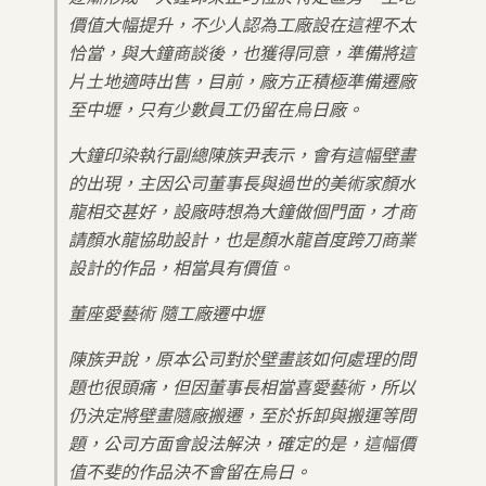
價值大幅提升，不少人認為工廠設在這裡不太
恰當，與大鐘商談後，也獲得同意，準備將這
片土地適時出售，目前，廠方正積極準備遷廠
至中壢，只有少數員工仍留在烏日廠。
大鐘印染執行副總陳族尹表示，會有這幅壁畫
的出現，主因公司董事長與過世的美術家顏水
龍相交甚好，設廠時想為大鐘做個門面，才商
請顏水龍協助設計，也是顏水龍首度跨刀商業
設計的作品，相當具有價值。
董座愛藝術 隨工廠遷中壢
陳族尹說，原本公司對於壁畫該如何處理的問
題也很頭痛，但因董事長相當喜愛藝術，所以
仍決定將壁畫隨廠搬遷，至於拆卸與搬運等問
題，公司方面會設法解決，確定的是，這幅價
值不斐的作品決不會留在烏日。