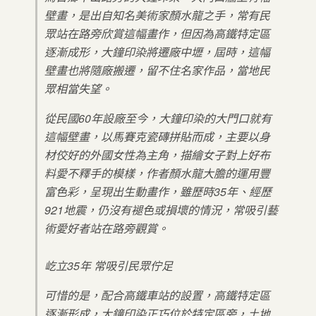
壁畫，是出自知名美術家顏水龍之手，常有民
眾站在路旁欣賞這幅畫作，但因為高鐵特定區
逐漸成形，大鐘印染將遷廠中壢，屆時，這幅
壁畫也將隨廠搬遷，留不住名家作品，當地民
眾相當失望。
從民國60年設廠至今，大鐘印染的大門口就有
這幅壁畫，以馬賽克瓷磚拼貼而成，主要以身
材佼好的外國女性為主角，描繪女子對上好布
料愛不釋手的模樣，作者顏水龍大膽的運用豐
富色彩，呈現出生動畫作，雖歷時35年、經歷
921地震，仍沒有褪色或損壞的情況，常吸引藝
術愛好者站在路旁觀賞。
屹立35年 常吸引民眾佇足
可惜的是，配合高鐵車站的設置，高鐵特定區
逐漸形成，大鐘印染正巧位於特定區旁，土地