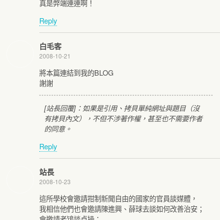
真是弊端連連啊！
Reply
白毛客
2008-10-21
將本篇連結到我的BLOG
謝謝
[站長回覆]：如果是引用、拷貝單純網址與題目（沒
有拷貝內文），不但不涉著作權，甚至也不需要作者
的同意。
Reply
站長
2008-10-23
這所學校會邀請拑制新聞自由的國家的官員談媒體，
我相信他們也會邀請陳進興、薛球去談如何改善治安；
會邀請老鴇談貞操；