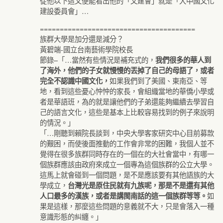
從他以下這文便能看出他的「文建會」就是「大中國文化
建設委員會」…
=======================================
族群大學是加分還是減分？
黃碧端-國立台南藝術學院校長
節錄–「…當然有些情況是補充式的，
我們很多的華人到
了海外，他們的子女就慢慢的丟掉了自己的母語了，或者
如果我們到了美國、東南亞、等
完全不認識中國文化，
地，看到這些憂心忡忡的家長，會組織當地的華僑小學或
者是華語班，為的就是讓他們的子弟還能夠繼續去學習自
己的語言文化，這些是基本上比較容易找到的例子來說明
的情況。」
「…剛聽到賴院長談到，中央大學客家研究中心目前募款
的艱困，而使後面推動的工作會非常的困難，我個人並不
覺得在很多族群同時存在的一個在的大社會當中，有哪一
個族群應該由政府來成立一個專為這個族群的公立大學。
這馬上就會碰到一個問題，是不是應該要有其他語族的大
學成立，
台灣光是原住民就有九族呢，那是不是還有其他
如
人口最多的漢族，或者是講閩南話的這一個族群等等。
果是這樣，那麼這些問題的意義就不大，只是會落入一種
意識形態的糾纏。」