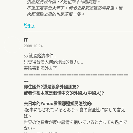
張匪銘清沒外傷，X光也照不到啥問題。
不過王定宇也太笨了，何必近身到張匪銘清身邊。後
來那個跳上車的也是笨蛋一隻。
Reply
IT
2008-10-24
>>就張銘清事件…
只覺得台灣人何必那麼的暴力….
丟臉丟到國外去了
============================================
==
你住國外?還是很多外國朋友?
或者你根本就是個懂中文的外國人(中國人)?
去日本的Yahoo看看那邊鄉民怎說的:
-記事にもされているとおり、食の安全性に関して言え
ば、
世界の消費者が反中感情を抱いていると言っても過言で
ない。