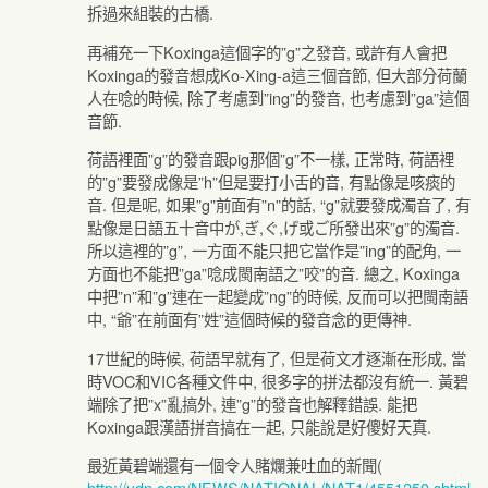
拆過來組裝的古橋.
再補充一下Koxinga這個字的”g”之發音, 或許有人會把
Koxinga的發音想成Ko-Xing-a這三個音節, 但大部分荷蘭
人在唸的時候, 除了考慮到”ing”的發音, 也考慮到”ga”這個
音節.
荷語裡面”g”的發音跟pig那個”g”不一樣, 正常時, 荷語裡
的”g”要發成像是”h”但是要打小舌的音, 有點像是咳痰的
音. 但是呢, 如果”g”前面有”n”的話, “g”就要發成濁音了, 有
點像是日語五十音中が,ぎ,ぐ,げ或ご所發出來”g”的濁音.
所以這裡的”g”, 一方面不能只把它當作是”ing”的配角, 一
方面也不能把”ga”唸成閩南語之”咬”的音. 總之, Koxinga
中把”n”和”g”連在一起變成”ng”的時候, 反而可以把閩南語
中, “爺”在前面有”姓”這個時候的發音念的更傳神.
17世紀的時候, 荷語早就有了, 但是荷文才逐漸在形成, 當
時VOC和VIC各種文件中, 很多字的拼法都沒有統一. 黃碧
端除了把”x”亂搞外, 連”g”的發音也解釋錯誤. 能把
Koxinga跟漢語拼音搞在一起, 只能說是好傻好天真.
最近黃碧端還有一個令人賭爛兼吐血的新聞(
http://udn.com/NEWS/NATIONAL/NAT1/4551250.shtml