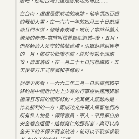
麼吧，然而台灣到處是鄭成功的傳說……
在台南，處處是鄭成功的痕跡。他率領四百艘
的戰船大軍，在一六六一年的四月三十日航經
鹿耳門水道，登陸赤崁城。收伏了當時荷蘭人
統領的赤崁–當時叫做普羅岷遮城–後，五月，
他移師荷人死守的熱蘭遮城。兩軍對峙到翌年
的一月，鄭成功勸降不成，終於發動全面炮
攻，荷軍落敗，在一月二十七日同意締和，五
天後雙方正式簽署和平條約。
從歷史來看，一六六二年二月一日的這個和平
條約是中國近代史上少有的行事極快速而姿態
極雍容可佩的國際條約。尤其使人感動的是，
作為勝利的一方，鄭成功允許荷人保留他們的
所有私人物品，保障官員、軍人、平民都自由
安全離台返國。這樣寬仁的勝利者，真可以為
全天下的不得不戰者效法，使可以不戰卻求戰