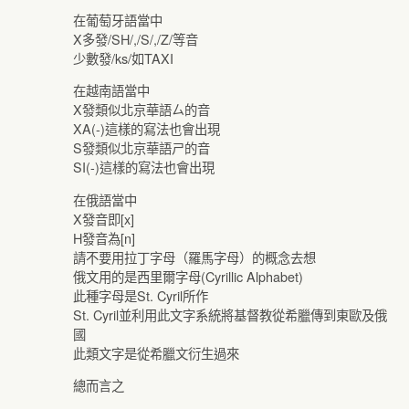
在葡萄牙語當中
X多發/SH/,/S/,/Z/等音
少數發/ks/如TAXI
在越南語當中
X發類似北京華語ㄙ的音
XA(-)這樣的寫法也會出現
S發類似北京華語ㄕ的音
SI(-)這樣的寫法也會出現
在俄語當中
X發音即[x]
H發音為[n]
請不要用拉丁字母（羅馬字母）的概念去想
俄文用的是西里爾字母(Cyrillic Alphabet)
此種字母是St. Cyril所作
St. Cyril並利用此文字系統將基督教從希臘傳到東歐及俄
國
此類文字是從希臘文衍生過來
總而言之