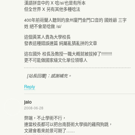
漢語拼音中的 X 唸/si/也是有所本
但全世界 X 另有其他多種唸法
400年前荷蘭人聽到的泉州廈門金門口音的 國姓爺 三字
姓 絕不會是唸做 /si/
這個黃某人貴為大學校長
發表這種錯誤連篇 純屬亂猜亂拼的文章
這在國外 校長及教授一職大概就被拔掉了!!!!!!!!!
更不可能做國家級文化單位領導人
[站長回覆]：感謝補充。
Reply
jalo
2008-06-28
弊端，不止學術不行，
連當校長都可以把台南藝術大學搞的雞飛狗跳，
文建會看來前景可期了……