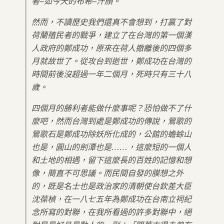
者–如今天的布希–汗顏。
然而，不讀歷史我們還真不會想到，打贏了對
荷蘭殖民者的戰爭，建立了在台灣的第一個漢
人政府的鄭成功，原來在荷人撤離後的四個多
月就故世了。從攻台到逝世，鄭成功在台灣的
時間前後沒超過一年二個月，死時只有三十八
歲。
四個月的勝利者能做什麼事呢？恐怕做不了什
麼吧，然而台灣到處是鄭成功的傳說，鶯歌的
鶯歌石是鄭成功除妖所化成的，公館的蟾蜍山
也是，圓山的劍潭也是……，這麼短的一個人
和土地的相遇，留下這麼長的百姓的記憶和想
像，簡直不可思議。而民間自發的膜想之外
的，既是名士也是政治家的清朝使台欽差大臣
沈葆楨，在一八七五年為鄭成功在台南立祠紀
念所寫的對聯，在我所看過的許多對聯中，絕