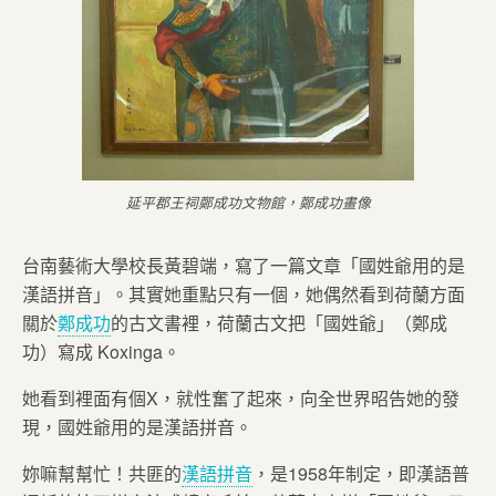
延平郡王祠鄭成功文物館，鄭成功畫像
台南藝術大學校長黃碧端，寫了一篇文章「國姓爺用的是
漢語拼音」。其實她重點只有一個，她偶然看到荷蘭方面
關於
鄭成功
的古文書裡，荷蘭古文把「國姓爺」（鄭成
功）寫成 Koxinga。
她看到裡面有個X，就性奮了起來，向全世界昭告她的發
現，國姓爺用的是漢語拼音。
妳嘛幫幫忙！共匪的
漢語拼音
，是1958年制定，即漢語普