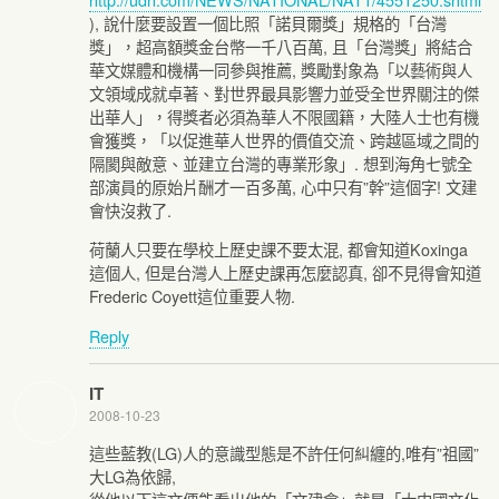
), 說什麼要設置一個比照「諾貝爾獎」規格的「台灣
獎」，超高額獎金台幣一千八百萬, 且「台灣獎」將結合
華文媒體和機構一同參與推薦, 獎勵對象為「以藝術與人
文領域成就卓著、對世界最具影響力並受全世界關注的傑
出華人」，得獎者必須為華人不限國籍，大陸人士也有機
會獲獎，「以促進華人世界的價值交流、跨越區域之間的
隔閡與敵意、並建立台灣的專業形象」. 想到海角七號全
部演員的原始片酬才一百多萬, 心中只有”幹”這個字! 文建
會快沒救了.
荷蘭人只要在學校上歷史課不要太混, 都會知道Koxinga
這個人, 但是台灣人上歷史課再怎麼認真, 卻不見得會知道
Frederic Coyett這位重要人物.
Reply
IT
2008-10-23
這些藍教(LG)人的意識型態是不許任何糾纏的,唯有”祖國”
大LG為依歸,