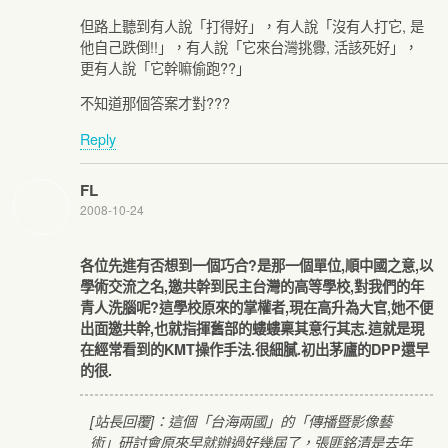
但路上聽到有人說「打得好」，有人說「沒有人打它, 是
他自己跌倒!!」，有人說「它來台灣挑釁, 活該死好」，
更有人說「它幹嘛偷跑??」
不知道那個答案才對???
Reply
FL
2008-10-24
各位先進有否想到一個巧合?是那一個單位,順中國之意,以
學術交流之名,邀共幹到民主台灣的高等學校,對我們的年
青人洗腦呢?這學校原來的掌權者,現在高升為大官,她不便
出面邀共幹,也就指揮舊部的螻螻稟其意行其志.這就是現
在經常看到的KMT操作手法.很細膩.初出茅廬的DPP還早
的很.
[站長回覆]：這個「台海兩國」的「傳播暨影像藝
術」研討會原來早就辦過好幾屆了，張匪銘清是去年