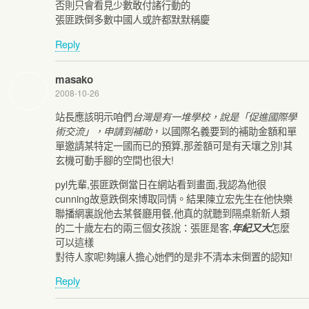
否則只會看見少數敢付諸行動的
張匪跌倒多數中國人或許都默默稱慶
Reply
masako
2008-10-26
站長應該明示咱們
台灣是有一堆學校，說是「促進國際學
，以國際名義要到的補助金額和單
術交流」，申請到補助
單邀請某特定一國而已的預算,那差額可是有天壤之別!其
玄機可動手腳的空間也很大!
pyl先輩,張匪跌倒當日在網站看到畫面,我認為他很
cunning故意跌倒來博取同情。結果陳立宏先生在他快樂
聯播網裏說他去某餐廳用餐,他真的就聽到隔桌新新人類
的二十歲左右的兩三個女孩說：張匪是客,
怎麼
年紀又大
可以這樣
對待人家呢!夠讓人擔心她們的是非不清本末倒置的認知!
Reply