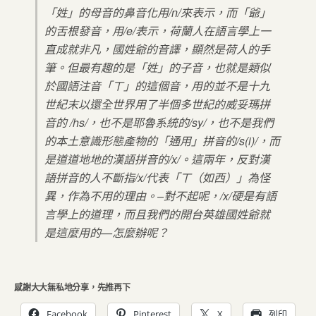
「姓」的母音的鼻音化用/n/來表示，而「爺」
的舌根發音，用/e/表示，荷蘭人在語言學上一
直成就非凡，國姓爺的音譯，顯然是荷人的手
筆。但最有趣的是「姓」的子音，也就是類似
於國語注音「ㄒ」的這個音，用的並不是十九
世紀末以還全世界用了半個多世紀的威妥瑪拼
音的 /hs/，也不是耶魯系統的/sy/，也不是我們
的本土意識形態產物的「通用」拼音的/s(i)/，而
是道道地地的漢語拼音的/x/。這兩年，反對漢
語拼音的人不斷指/x/代表「ㄒ（如西）」為怪
異，作為不用的理由。–對不起呢，/x/硬是有語
言學上的道理，而且我們的開台英雄國姓爺就
是這麼用的—怎麼辦呢？
感謝大大無私地分享，先推再下
Facebook
Pinterest
X
列印