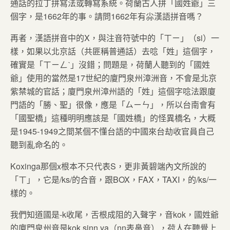
通話的拉丁拼寫法或轉寫系統。荷蘭古人拼「國姓爺」三
個字，是1662年的事。請問1662年有尛漢語拼音嗎？
再者，漢語拼音中的X，與注音符號中的「ㄒㄧ」（si）一
樣，如果以北京話（共匪稱普通話）去唸「姓」這個字，
確實是「ㄒㄧㄥˋ」沒錯；問題是，荷蘭人聽到的「國姓
爺」使用的當然是17世紀的廈門泉州漳洲音，不會是北京
紫禁城的官話；廈門泉州漳州語的「姓」這個字唸法跟廈
門語的「勝、聖」很像，應是「ㄙㄧㄣ」，所以台南會有
「國聖橋」這種明明應該是「國姓橋」的怪異橋名，大概
是1945-1949之間某個不懂台語的中國來台劫收官員自己
聽到亂命名的。
Koxinga那個x根本不只代表S，更非黃碧端內文所說的
「ㄒ」，它是/ks/的合音，跟BOX，FAX，TAXI，的/ks/一
樣的。
我們知道國是-k收尾，舌根成阻的入聲字，音kok，國姓爺
的廈門泉州音是kok sinn ya（nn表鼻音），荷人在聽覺上