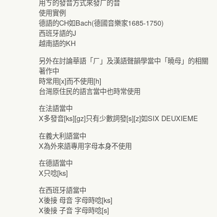
用ㄎ的發音方式來發ㄏ的音
使用實例
德語的CH如Bach(德國音樂家1685-1750)
西班牙語的J
越南語的KH
另外在討論華語「ㄏ」及漢語聲韻學當中「曉母」的相關
著作中
時常用[x]而不使用[h]
台灣原住民的語言當中也時常使用
在法語當中
X多發音[ks][gz]只有少數詞發[s][z]如SIX DEUXIEME
在義大利語當中
X為外來語專用字母本身不使用
在德語當中
X只唸[ks]
在西班牙語當中
X後接 母音 字母時唸[ks]
X後接 子音 字母時唸[s]