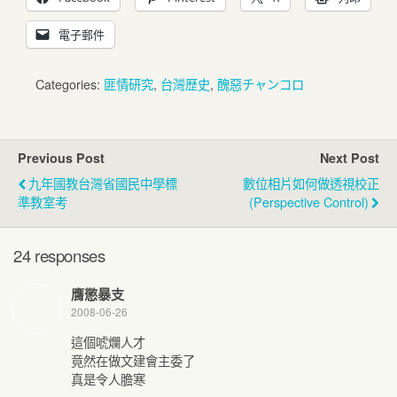
電子郵件
Categories:
匪情研究
,
台灣歷史
,
醜惡チャンコロ
Previous Post
Next Post
九年國教台灣省國民中學標
數位相片如何做透視校正
準教室考
(Perspective Control)
24 responses
膺懲暴支
2008-06-26
這個唬爛人才
竟然在做文建會主委了
真是令人膽寒