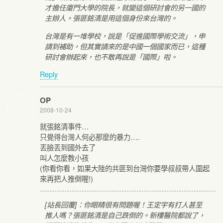
才擔任廈門大學的院長，就變這個研討會的另一國的
主辦人。張匪銘清是用這個身份來台灣的。
台灣是有一堆學校，說是「促進國際學術交流」，申
請到補助，但其實請來的是中國一個國家而已，這種
研討會辦起來，也不敢再說是「國際」啦。
Reply
OP
2008-10-24
就張銘清事件…
只覺得台灣人何必那麼的暴力….
丟臉丟到國外去了
叫人怎麼教小孩
(你看你看，如果大陸的共匪到台灣你要學叔叔帶人圍起
來再把人推倒喔!)
[站長回覆]：你眼睛很有問題喔！王定宇有打人甚至
推人嗎？張匪銘清是自己跌倒的。新樓醫院都說了，