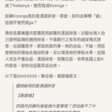
成了Koksinya，進而寫成Koxinga。
如果Koxinga真的是漢語拼音，那麼，如何去解釋「爺」
這個字竟然是ga？
黃校長要擁護共匪獨見而創獲的漢語拼音，討厭台灣人自
己發明區隔的通用拼音，不喜歡行之有年的威妥瑪式拼
音、台語羅馬字，那是她家的事，她的自由；不過，用這
麼無知的理由去強加附會，足以堪見她的學術水準，這個
人完全不懂台語、漢語拼音、荷蘭古語、世界各國上對X
的發音，卻拼出這篇笑話出來。
以下是2003/03/23，聯合報，黃碧端原文：
國姓爺用的是漢語拼音
【黃碧端】
四個月的勝利者能做什麼事呢？恐怕做不了什