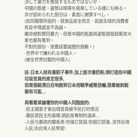
決して暴力を推奨するものではないが、
中國の態度・姿勢は喧嘩を挑発している樣にも映る。
非が認められた部分は、素直に謝罪すべし。
(如同報導所說的、就食品安全而言、若說全球的消費者
有反中情感並不為過。
雖非絕對贊同暴力、但是中國的態度與姿態挑發起衝突大
家也都有看到。
不對的部份、是應該要誠懇的道歉。)
-世界中で嫌われる中國人。
(被全世界討厭的中國人)
註:日本人前有毒餃子事件,加上這次毒奶粉,想打這些中國
垃圾官員的肯定很多,
若是張銘清白目地跑到日本用戰爭威脅恐嚇,我看被刺殺
都有可能…
再看看某論壇你的中國人同胞說的:
-民主國家才會出現官員被平民打的情況
-暴民是民主的基礎,順民是專制的溫床..
-人民与暴政的關系是:你強它就弱,你弱它就強..支持台灣
人民,向台灣人民學習!