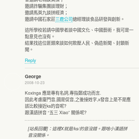
邀請詐騙集團談理財；
邀請馬英九談拼經濟；
邀請中國石家莊
三鹿公司
總經理談食品研發與創新。
這所學校若請中國學者談中國文化、中國藝術，我可是一
點意見也沒有。
結果找這位匪類來談如何欺壓人民、偽造新聞、封鎖新
聞。
Reply
George
2008-10-23
Koxinga 應是專有名詞,專指鄭成功而言.
因此考慮廈門音,國是促音,之後接姓字,x發音上是不是應
該比較接近ks的音呢?
跟漢語拼音 “五三 Xiao” 關係呢?
[站長回覆]：這裡X就是/ks/的音沒錯。跟啥小漢語拼
音沒關係。