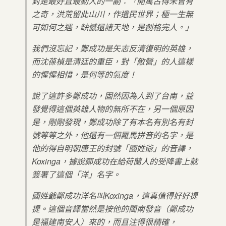
對是最好且最動人的一副：「開萬古得未曾有
之奇，洪荒留此山川，作遺民世界；極一生無
可如何之遇，缺憾還諸天地，是創格完人。」
我們沒忘記，鄭成功是矢志反清復明的英雄，
而沈葆楨是清廷的重臣，對「敵營」的人這樣
的惺惺相惜，是何等的氣度！
說了這許多鄭成功，固然因為人到了台南，益
發覺得這個英雄人物的無所不在，另一個原因
是，剛剛發現，鄭成功除了有本名有別名有封
號等等之外，他還有一個羅馬拼音的名字，是
他的得自明朝唐王的封號「國姓爺」的音譯，
Koxinga，據說鄭成功在給荷蘭人的受降書上就
簽署了這個「洋」名字。
國姓爺鄭成功洋名叫Koxinga，這真值得好好提
提。這個音譯當然是按他的閩南發音（鄭成功
是福建南安人）來的，而且注得很精確，