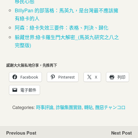
移民心態
BillyPan 的部落格：馬英九，是台灣最不應該擁
有綠卡的人
阿森：綠卡失效三要件：表格、判決、歸化
躲藏世界:綠卡羅生門大解密_(馬英九研究之八之
完整版)
感謝大大無私地分享，先推再下
Facebook
Pinterest
X
列印
電子郵件
Categories:
時事評論
,
詐騙集團實錄
,
轉貼
,
醜惡チャンコロ
Previous Post
Next Post