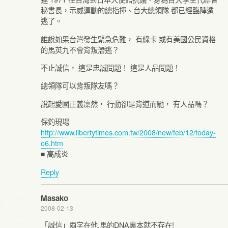
秘書長，示威運動的總指揮、台大總領隊 都已經臨陣遁
逃了。
誰說如果台灣發生緊急危難， 有綠卡 或有美國公民資格
的馬英九不會背叛潛逃？
不止誠信， 這是忠誠問題！ 這是人品問題！
總領隊可以背叛隊友嗎？
說起愛國正義凜然， 行動卻是背道而馳， 有人品嗎？
保釣現場
http://www.libertytimes.com.tw/2008/new/feb/12/today-
o6.htm
■ 高成炎
Reply
Masako
2008-02-13
「誠信」兩字在他,馬的DNA裏本就不存在!