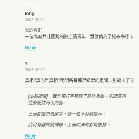
long
2008-02-04
寫的真好
一位高喊共赴國難的熱血情青年，竟偷偷為了錢去辦綠卡
Reply
?
2008-02-05
真相?真的是真相?明明所有都是綠營的定調…別騙人了唉
[站長回覆]：我辛苦打字整理了這些重點，別回答得
這麼腦殘而沒內容。
上面都是白紙黑字，哪一點不對請駁斥。
我可有國際觀得很，上面的法條都有根據。
Reply