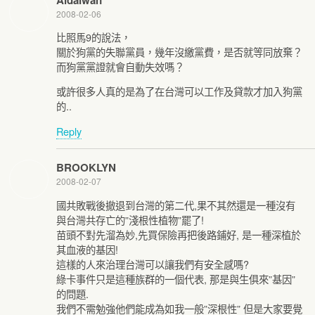
2008-02-06
比照馬9的說法，
關於狗黨的失聯黨員，幾年沒繳黨費，是否就等同放棄？
而狗黨黨證就會自動失效嗎？
或許很多人真的是為了在台灣可以工作及貸款才加入狗黨
的..
Reply
BROOKLYN
2008-02-07
國共敗戰後撤退到台灣的第二代,果不其然還是一種沒有
與台灣共存亡的”淺根性植物”罷了!
苗頭不對先溜為妙,先買保險再把後路鋪好, 是一種深植於
其血液的基因!
這樣的人來治理台灣可以讓我們有安全感嗎?
綠卡事件只是這種族群的一個代表, 那是與生俱來”基因”
的問題.
我們不需勉強他們能成為如我一般”深根性” 但是大家要覺