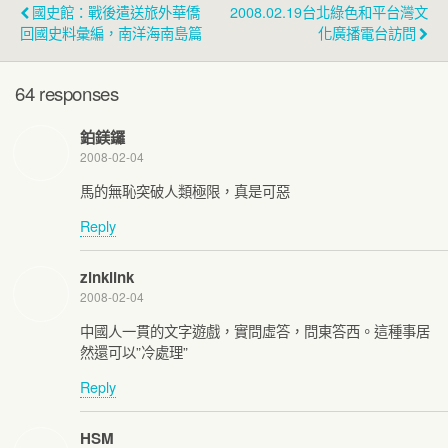
國史館：戰後遣送旅外華僑
2008.02.19台北綠色和平台灣文
回國史料彙編，南洋海南島篇
化廣播電台訪問
64 responses
鉑鎂鑼
2008-02-04
馬的無恥突破人類極限，真是可惡
Reply
zinklink
2008-02-04
中國人一貫的文字遊戲，實問虛答，問東答西。這種事居
然還可以”冷處理”
Reply
HSM