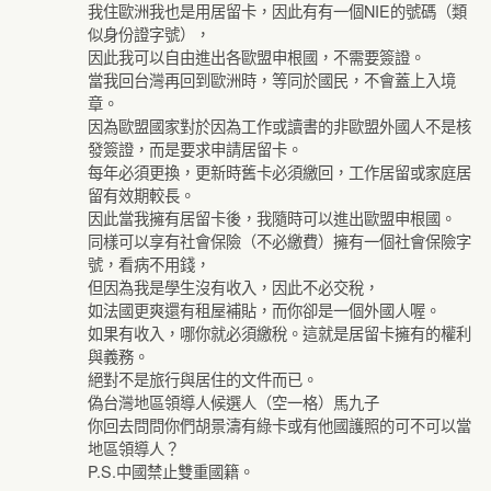
我住歐洲我也是用居留卡，因此有有一個NIE的號碼（類
似身份證字號），
因此我可以自由進出各歐盟申根國，不需要簽證。
當我回台灣再回到歐洲時，等同於國民，不會蓋上入境
章。
因為歐盟國家對於因為工作或讀書的非歐盟外國人不是核
發簽證，而是要求申請居留卡。
每年必須更換，更新時舊卡必須繳回，工作居留或家庭居
留有效期較長。
因此當我擁有居留卡後，我隨時可以進出歐盟申根國。
同樣可以享有社會保險（不必繳費）擁有一個社會保險字
號，看病不用錢，
但因為我是學生沒有收入，因此不必交稅，
如法國更爽還有租屋補貼，而你卻是一個外國人喔。
如果有收入，哪你就必須繳稅。這就是居留卡擁有的權利
與義務。
絕對不是旅行與居住的文件而已。
偽台灣地區領導人候選人（空一格）馬九子
你回去問問你們胡景濤有綠卡或有他國護照的可不可以當
地區領導人？
P.S.中國禁止雙重國籍。