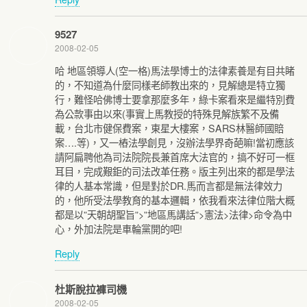
9527
2008-02-05
哈 地區領導人(空一格)馬法學博士的法律素養是有目共睹
的，不知道為什麼同樣老師教出來的，見解總是特立獨
行，難怪哈佛博士要拿那麼多年，綠卡案看來是繼特別費
為公款事由以來(事實上馬教授的特殊見解族繁不及備
載，台北市健保費案，東星大樓案，SARS林醫師國賠
案….等)，又一樁法學創見，沒辦法學界奇葩嘛!當初應該
請阿扁聘他為司法院院長兼首席大法官的，搞不好可一框
耳目，完成艱鉅的司法改革任務。版主列出來的都是學法
律的人基本常識，但是對於DR.馬而言都是無法律效力
的，他所受法學教育的基本邏輯，依我看來法律位階大概
都是以”天朝胡聖旨”>”地區馬講話”>憲法>法律>命令為中
心，外加法院是車輪黨開的吧!
Reply
杜斯脫拉褲司機
2008-02-05