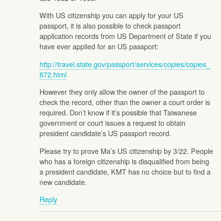
With US citizenship you can apply for your US
passport, it is also possible to check passport
application records from US Department of State if you
have ever applied for an US passport:
http://travel.state.gov/passport/services/copies/copies_
872.html
However they only allow the owner of the passport to
check the record, other than the owner a court order is
required. Don’t know if it’s possible that Taiwanese
government or court issues a request to obtain
president candidate’s US passport record.
Please try to prove Ma’s US citizenship by 3/22. People
who has a foreign citizenship is disqualified from being
a president candidate, KMT has no choice but to find a
new candidate.
Reply