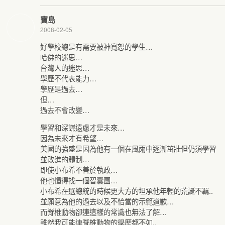
寶島
2008-02-05
好學校總是有需要被神寬恕的學生…
哈佛的迷思…
台灣人的迷思…
學歷不代表能力…
學歷是過去…
但…
過去不會改變…
學習和深謀遠慮才是未來…
因為未來才有希望…
美國的強盛是因為他有一個在風雨中逐漸茁壯但仍須學習
並改進的體制…
即使小布希不善於執政…
他也懂得找一個智囊團…
小布希在選總統的時候更大方的坦承他年輕的荒誕不羈..
並願意為他的過去以及不恰當的示範道歉…
而脊椎動物卻連這樣的常識也無法了解…
雖然我可能連脊椎動物的學歷都不如..