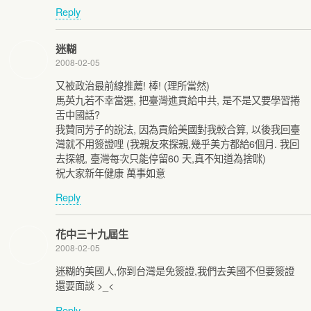
Reply
迷糊
2008-02-05
又被政治最前線推薦! 棒! (理所當然)
馬英九若不幸當選, 把臺灣進貢給中共, 是不是又要學習捲
舌中國話?
我贊同芳子的說法, 因為貢給美國對我較合算, 以後我回臺
灣就不用簽證哩 (我親友來探親,幾乎美方都給6個月. 我回
去探親, 臺灣每次只能停留60 天,真不知道為捨咪)
祝大家新年健康 萬事如意
Reply
花中三十九屆生
2008-02-05
迷糊的美國人,你到台灣是免簽證,我們去美國不但要簽證
還要面談 >_<
Reply