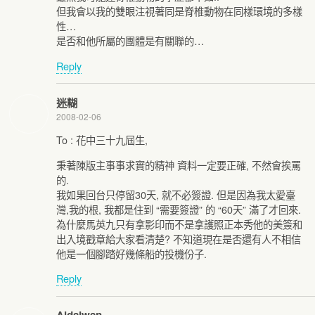
但我會以我的雙眼注視著同是脊椎動物在同樣環境的多樣
性…
是否和他所屬的團體是有關聯的…
Reply
迷糊
2008-02-06
To : 花中三十九屆生,
秉著陳版主事事求實的精神 資料一定要正確, 不然會挨罵
的.
我如果回台只停留30天, 就不必簽證. 但是因為我太愛臺
灣,我的根, 我都是住到 “需要簽證” 的 “60天” 滿了才回來.
為什麼馬英九只有拿影印而不是拿護照正本秀他的美簽和
出入境戳章給大家看清楚? 不知道現在是否還有人不相信
他是一個腳踏好幾條船的投機份子.
Reply
Aidaiwan