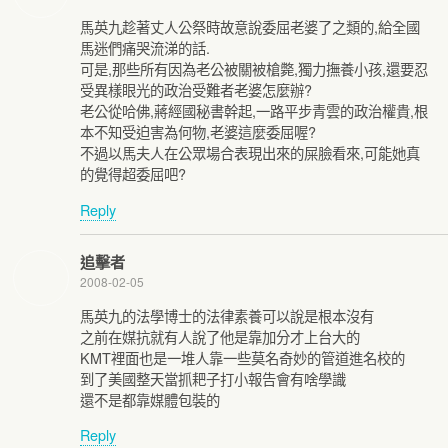
馬英九趁著丈人公祭時故意說委屈老婆了之類的,給全國
馬迷們痛哭流涕的話.
可是,那些所有因為老公被關被槍斃,獨力撫養小孩,還要忍
受異樣眼光的政治受難者老婆怎麼辦?
老公從哈佛,蔣經國秘書幹起,一路平步青雲的政治權貴,根
本不知受迫害為何物,老婆這麼委屈喔?
不過以馬夫人在公眾場合表現出來的屎臉看來,可能她真
的覺得超委屈吧?
Reply
追擊者
2008-02-05
馬英九的法學博士的法律素養可以說是根本沒有
之前在媒抗就有人說了他是靠加分才上台大的
KMT裡面也是一堆人靠一些莫名奇妙的管道進名校的
到了美國整天當抓耙子打小報告會有啥學識
還不是都靠媒體包裝的
Reply