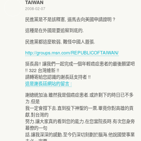
TAIWAN
2008-02-07
民進黨是不是該釋憲, 逼馬去向美國申請證明 ?
這種是在外國是要追察到底的.
民進黨都這麼軟弱, 難怪中國人囂張.
http://groups.msn.com/REPUBLICOFTAIWAN/
挺長昌!! 讓我們一起完成一個年輕癌症患者的最後願望吧
!! 322 台灣維新 !!
請轉寄給您認識的謝長廷支持者 !!
這是謝長廷網站的留言 :
謝總統加油.雖然我是個癌症患者.或許剩下的時日已不多
ㄌ.但是
我一定會撐下去.直到投下神聖的一票.畢竟你對高雄的貢
獻.對台灣的
努力.讓大家真的看到您的能力.在您當院長時.有次您身旁
幕僚的一句
話.讓我深深的感動.至今仍深切刻劃於腦海.他說國營事業
未必一定要