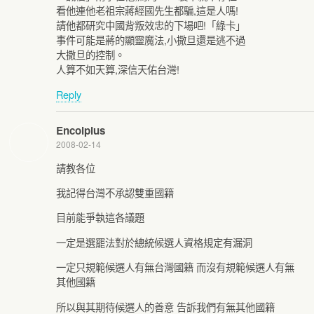
看他連他老祖宗蔣經國先生都騙,這是人嗎!
請他都研究中國背叛效忠的下場吧!「綠卡」
事件可能是蔣的顯靈魔法,小撒旦還是逃不過
大撒旦的控制。
人算不如天算,深信天佑台灣!
Reply
Encolpius
2008-02-14
請教各位
我記得台灣不承認雙重國籍
目前能爭執這各議題
一定是選罷法對於總統候選人資格規定有漏洞
一定只規範候選人有無台灣國籍 而沒有規範候選人有無
其他國籍
所以與其期待候選人的善意 告訴我們有無其他國籍