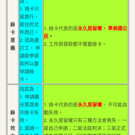
說：
1. 綠卡只
是旅行，
綠
居住的文
1. 綠卡代表的是
永久居留權， 準美國公
卡
件而已。
民
。
意
2. 因為要
2. 工作與貸款都不需要綠卡。
義
打工， 申
請助學貸
款所以要
申請綠
卡。
自認為 ：
1. 申請觀
光簽證表
1. 綠卡代表的是
永久居留權
， 不可能自
綠
示綠卡失
動失效。
卡
效。
2. 永久居留權只有三種方法會喪失， 一
效
2. 超過一
是自己申請；二是法庭判決；三是正式