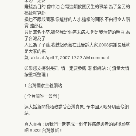
賺錢為目的.像中油.台電這類攸關民生的事業.為了全民的
福祉就算虧
損也不應該調漲.像這樣的人才.這樣的團隊.不由得令人讚
賞.雖然我
只是無名小卒.雖然我是個癌末病人.但是我清楚的明白.為
了台灣為了
人民為了子孫.我鼓起勇氣在此告訴大家.2008選謝長廷就
是大家的福
氣. aide at April 7, 2007 12:22 AM comment
如果您支持謝長廷, 請一定要參觀 兩 個網站 : ( 流量大請
按重新整理 )
1 台灣國家主義網站
( 全台灣唯一公開 )
連大話新聞攏唔敢講兮台灣真象, 予中國人咬牙切齒兮網
站,
真人真事 : 讓我們一起完成一個年輕癌症患者的最後願望
吧 !! 322 台灣維新 !!