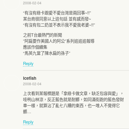
2008-02-04
“有沒有綠卡跟愛不愛台灣是兩回事~!!”
某台商很同意以上這句話 並有感而發~
“有沒有包二奶並不表示我不愛我老婆~!!”
之前T台最熱門的新聞
”阿扁要作美國人的阿公”系列追追追報導
應該作個續集
“馬英九當了陳水扁的孫子”
Reply
icefish
2008-02-04
上次看到某報標題是「拿綠卡做文章，缺乏包容與愛」，
哇咧山林涼，反正藍色就是耐髒，如同滿街跑的藍色發財
車一樣，就算沾了亂七八糟的東西，也一堆人不覺得它
髒…
Reply