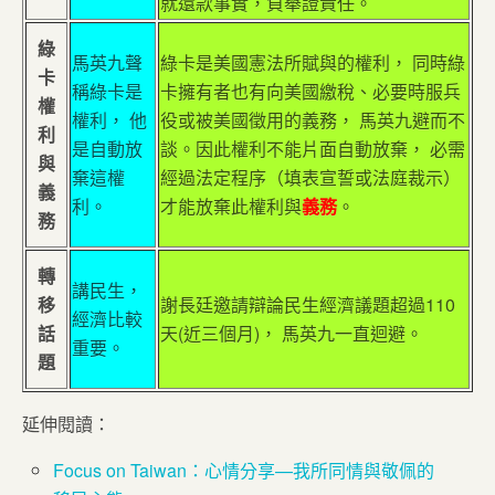
就還款事實，負舉證責任。
綠
馬英九聲
綠卡是美國憲法所賦與的權利， 同時綠
卡
稱綠卡是
卡擁有者也有向美國繳稅、必要時服兵
權
權利， 他
役或被美國徵用的義務， 馬英九避而不
利
是自動放
談。因此權利不能片面自動放棄， 必需
與
棄這權
經過法定程序（填表宣誓或法庭裁示）
義
利。
才能放棄此權利與
義務
。
務
轉
講民生，
移
謝長廷邀請辯論民生經濟議題超過110
經濟比較
話
天(近三個月)， 馬英九一直迴避。
重要。
題
延伸閱讀：
Focus on Taiwan：心情分享—我所同情與敬佩的