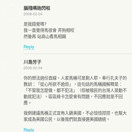
腦殘嘴砲閃啦
2008-02-04
是我錯覺嗎?
我一直覺得馬很會 弄狗相咬
然後再 站高山看馬相踢
Reply
川島芳子
2008-02-04
你的想法過份直線，人家馬桶可是剩人耶，奉行孔夫子的
教訓：「從心所欲不逾炬」，這句話的馬桶國解釋是：
「不管我怎麼做，都不犯法」（但被殖民的台灣人是動不
動就犯法）。區區綠卡怎麼會有問題，不回應就是不回
應。
我倒建議馬桶正式宣佈入籍美國，不必忸忸捏捏，也幫大
家成為美國公民，以後我們就直接選美國總統。
Reply