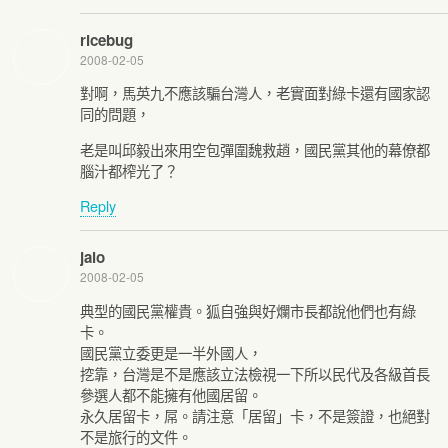
ricebug
2008-02-05
對啊，馬英九不應該騙台灣人，老實面對綠卡還有國家認
同的問題，
老是叫邱毅出來用空包彈圍魏救趙，國民黨其他的幕僚都
腦汁都榨光了？
Reply
jalo
2008-02-05
典型的國民黨權貴。狐自強與好爛市長都說他們也有綠
卡。
國民黨立委更是一半外國人，
挖靠，台灣是不是應該立法檢視一下所以民代及各級首長
參選人都不能擁有他國居留。
永久居留卡，屌。請注意「居留」卡，不是簽證，也絕對
不是旅行的文件。