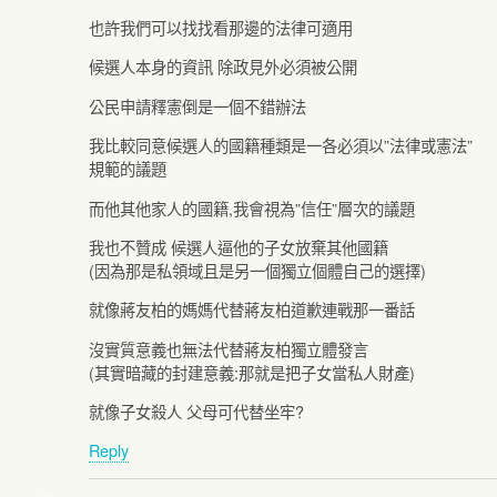
也許我們可以找找看那邊的法律可適用
候選人本身的資訊 除政見外必須被公開
公民申請釋憲倒是一個不錯辦法
我比較同意候選人的國籍種類是一各必須以”法律或憲法”
規範的議題
而他其他家人的國籍,我會視為”信任”層次的議題
我也不贊成 候選人逼他的子女放棄其他國籍
(因為那是私領域且是另一個獨立個體自己的選擇)
就像蔣友柏的媽媽代替蔣友柏道歉連戰那一番話
沒實質意義也無法代替蔣友柏獨立體發言
(其實暗藏的封建意義:那就是把子女當私人財產)
就像子女殺人 父母可代替坐牢?
Reply