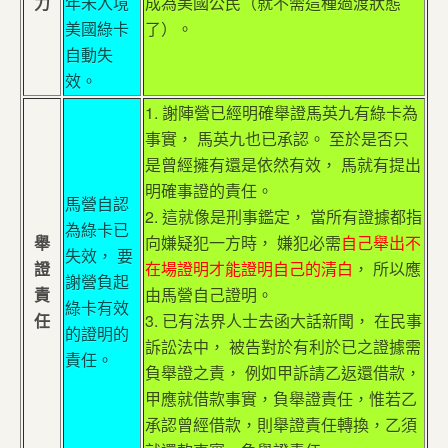
力
年未入境
成為美國公民（就不需這種過渡狀態
美國綠卡
了）。
自動失
效。
1. 謝陣營已經明確舉證馬英九有綠卡為
事實， 馬英九也已承認。 至於是否只
是曾經擁有還是依然有效， 馬就有提出
明確事證的責任。
馬營自認
2. 這就像是刑事鑑定， 當所有證據都指
為綠卡已
舉
向嫌疑犯一方時， 嫌犯必需
自己舉出不
失效， 要
證
在場證明才能證明自己的清白
， 所以應
謝營負起
責
由馬營自己證明。
綠卡有效
任
3. 已有法界人士去函大話新聞， 在民事
的證明的
訴訟法中， 被告對於有利於已之證據需
責任。
負舉證之責， 例如甲訴請乙返還借款，
甲應就借款事實，負舉證責任，惟若乙
承認曾經借款，則舉證責任轉換，乙須