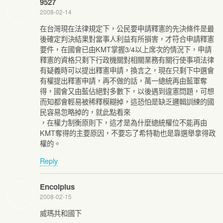
9527
2008-02-14
在台灣現在法律規定下，公民要申請釋憲的先決條件是最
後確定判決結果對當事人利益有所損害，才符合申請釋憲
要件，在國會已由KMT掌握3/4以上席次的情況下，申請
釋憲的資格只剩下行政機關對相關業務有關行使事項法律
有疑義時可以提出釋憲申請，換言之，現在只剩下中選會
有權提出釋憲申請，再不做的話，萬一總統再由藍軍奪
得，國會又由藍佔絕對多數下，以後遇到違憲問題，可想
而知都會輕易被稀釋模糊掉，這恐怕是缺乏邏輯訓練的國
民容易忽略掉的，就此點看來
，在權力制衡原則下，這才是為什麼總統權位不能再由
KMT奪得的主要原因，不要忘了希特勒也是靠選舉拿得政
權的。
Reply
Encolpius
2008-02-15
威瑪共和國下