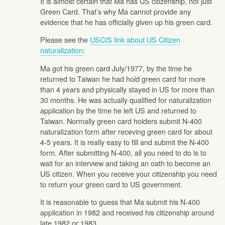
It is almost certain that Ma has US citizenship, not just
Green Card. That’s why Ma cannot provide any
evidence that he has officially given up his green card.
Please see the
USCIS link about US Citizen
naturalization
:
Ma got his green card July/1977, by the time he
returned to Taiwan he had hold green card for more
than 4 years and physically stayed in US for more than
30 months. He was actually qualified for naturalization
application by the time he left US and returned to
Taiwan. Normally green card holders submit N-400
naturalization form after receving green card for about
4-5 years. It is really easy to fill and submit the N-400
form. After submitting N-400, all you need to do is to
wait for an interview and taking an oath to become an
US citizen. When you receive your citizenship you need
to return your green card to US government.
It is reasonable to guess that Ma submit his N-400
application in 1982 and received his citizenship around
late 1982 or 1983.