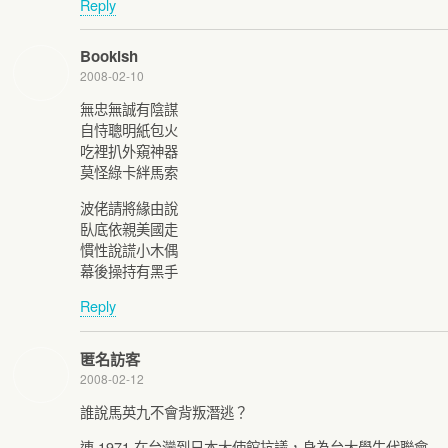
Reply
Bookish
2008-02-10
無忠無誠有陰謀
自恃聰明紙包火
吃裡扒外窺神器
莫怪綠卡絆馬索
波佬請將緣由說
臥底依親美國走
慣性說謊小木偶
幕後操持有黑手
Reply
匿名訪客
2008-02-12
誰說馬英九不會背叛潛逃？
連 1971 在台灣到日本大使館抗議，身為台大學生代聯會